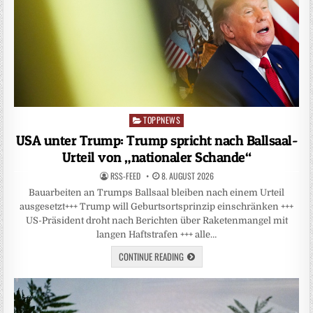
TOPPNEWS
Posted
in
USA unter Trump: Trump spricht nach Ballsaal-
Urteil von „nationaler Schande“
RSS-FEED
8. AUGUST 2026
Bauarbeiten an Trumps Ballsaal bleiben nach einem Urteil
ausgesetzt+++ Trump will Geburtsortsprinzip einschränken +++
US-Präsident droht nach Berichten über Raketenmangel mit
langen Haftstrafen +++ alle…
CONTINUE READING