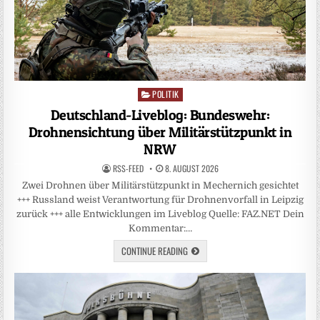
POLITIK
Posted
in
Deutschland-Liveblog: Bundeswehr:
Drohnensichtung über Militärstützpunkt in
NRW
RSS-FEED
8. AUGUST 2026
Zwei Drohnen über Militärstützpunkt in Mechernich gesichtet
+++ Russland weist Verantwortung für Drohnenvorfall in Leipzig
zurück +++ alle Entwicklungen im Liveblog Quelle: FAZ.NET Dein
Kommentar:…
CONTINUE READING