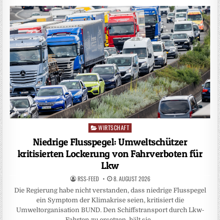
WIRTSCHAFT
Posted
in
Niedrige Flusspegel: Umweltschützer
kritisierten Lockerung von Fahrverboten für
Lkw
RSS-FEED
8. AUGUST 2026
Die Regierung habe nicht verstanden, dass niedrige Flusspegel
ein Symptom der Klimakrise seien, kritisiert die
Umweltorganisation BUND. Den Schiffstransport durch Lkw-
Fahrten zu ersetzen, hält sie…