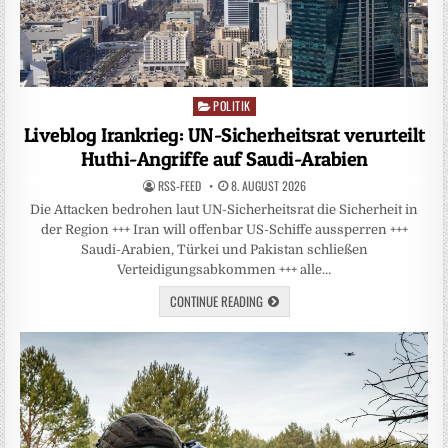
POLITIK
Posted
in
Liveblog Irankrieg: UN-Sicherheitsrat verurteilt
Huthi-Angriffe auf Saudi-Arabien
RSS-FEED
8. AUGUST 2026
Die Attacken bedrohen laut UN-Sicherheitsrat die Sicherheit in
der Region +++ Iran will offenbar US-Schiffe aussperren +++
Saudi-Arabien, Türkei und Pakistan schließen
Verteidigungsabkommen +++ alle…
CONTINUE READING