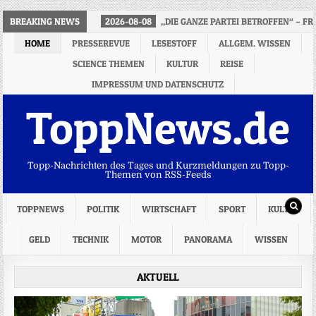
BREAKING NEWS
2026-08-08
„DIE GANZE PARTEI BETROFFEN“ – F
HOME
PRESSEREVUE
LESESTOFF
ALLGEM. WISSEN
SCIENCE THEMEN
KULTUR
REISE
IMPRESSUM UND DATENSCHUTZ
ToppNews.de
Topp-Nachrichten des Tages und Kurzmeldungen zu Topp-
Themen von RSS-Feeds
TOPPNEWS
POLITIK
WIRTSCHAFT
SPORT
KULTUR
GELD
TECHNIK
MOTOR
PANORAMA
WISSEN
AKTUELL