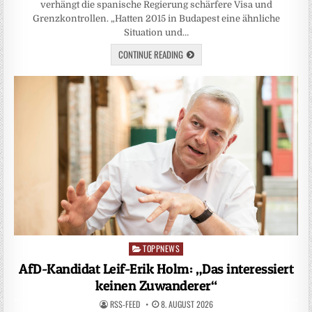
verhängt die spanische Regierung schärfere Visa und
Grenzkontrollen. „Hatten 2015 in Budapest eine ähnliche
Situation und…
CONTINUE READING
TOPPNEWS
Posted
in
AfD-Kandidat Leif-Erik Holm: „Das interessiert
keinen Zuwanderer“
RSS-FEED
8. AUGUST 2026