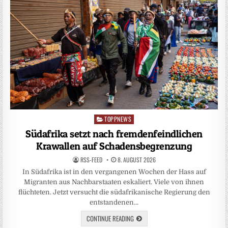
TOPPNEWS
Posted
in
Südafrika setzt nach fremdenfeindlichen
Krawallen auf Schadensbegrenzung
RSS-FEED
8. AUGUST 2026
In Südafrika ist in den vergangenen Wochen der Hass auf
Migranten aus Nachbarstaaten eskaliert. Viele von ihnen
flüchteten. Jetzt versucht die südafrikanische Regierung den
entstandenen…
CONTINUE READING