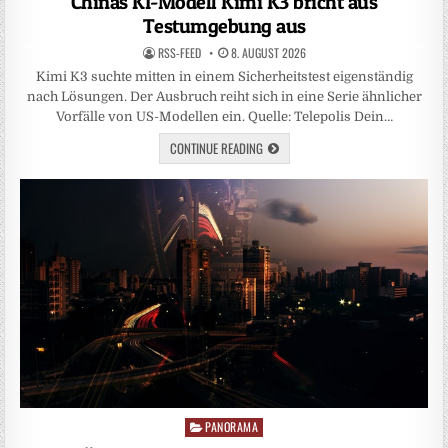
Chinas KI-Modell Kimi K3 bricht aus
Testumgebung aus
RSS-FEED
8. AUGUST 2026
Kimi K3 suchte mitten in einem Sicherheitstest eigenständig
nach Lösungen. Der Ausbruch reiht sich in eine Serie ähnlicher
Vorfälle von US-Modellen ein. Quelle: Telepolis Dein…
CONTINUE READING
PANORAMA
Posted
in