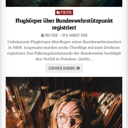
POLITIK
Posted
in
Flugkörper über Bundeswehrstützpunkt
registriert
RSS-FEED
8. AUGUST 2026
Unbekannte Flugkörper überflogen einen Bundeswehrstandort
in NRW. Insgesamt wurden sechs Überflüge mit zwei Drohnen
registriert. Das Führungskommando der Bundeswehr bestätigte
den Vorfall in Potsdam. Quelle:…
CONTINUE READING