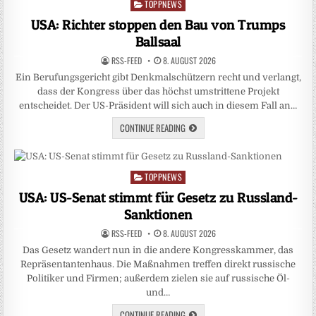
TOPPNEWS
Posted
in
USA: Richter stoppen den Bau von Trumps
Ballsaal
RSS-FEED
8. AUGUST 2026
Ein Berufungsgericht gibt Denkmalschützern recht und verlangt,
dass der Kongress über das höchst umstrittene Projekt
entscheidet. Der US-Präsident will sich auch in diesem Fall an…
CONTINUE READING
TOPPNEWS
Posted
in
USA: US-Senat stimmt für Gesetz zu Russland-
Sanktionen
RSS-FEED
8. AUGUST 2026
Das Gesetz wandert nun in die andere Kongresskammer, das
Repräsentantenhaus. Die Maßnahmen treffen direkt russische
Politiker und Firmen; außerdem zielen sie auf russische Öl-
und…
CONTINUE READING