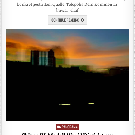
konkret gestritten. Quelle: Telepolis Dein Kommentar:
[mwai_chat]
CONTINUE READING
PANORAMA
Posted
in