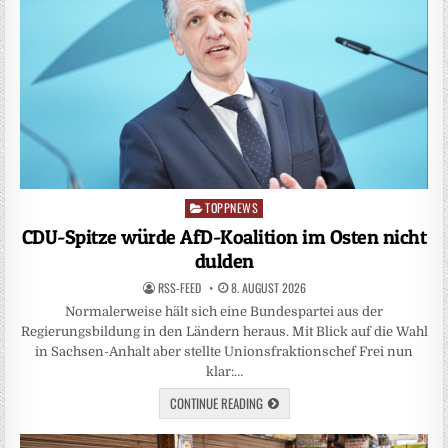
TOPPNEWS
Posted
in
CDU-Spitze würde AfD-Koalition im Osten nicht
dulden
RSS-FEED
8. AUGUST 2026
Normalerweise hält sich eine Bundespartei aus der
Regierungsbildung in den Ländern heraus. Mit Blick auf die Wahl
in Sachsen-Anhalt aber stellte Unionsfraktionschef Frei nun
klar:…
CONTINUE READING