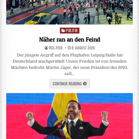
POLITIK
Posted
in
Näher ran an den Feind
RSS-FEED
8. AUGUST 2026
Der jüngste Angriff auf den Flughafen Leipzig/Halle hat
Deutschland wachgerüttelt: Unser Frieden ist von fremden
Mächten bedroht. Martin Jäger, der neue Präsident des BND,
soll…
CONTINUE READING