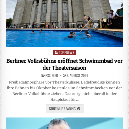
TOPPNEWS
Posted
in
Berliner Volksbühne eröffnet Schwimmbad vor
der Theatersaison
RSS-FEED
8. AUGUST 2026
Freibadatmosphäre vor Theaterkulisse: Badefreudige können
ihre Bahnen bis Oktober kostenlos im Schwimmbecken vor der
Berliner Volksbühne ziehen. Das sorgt nicht überall in der
Hauptstadt für…
CONTINUE READING