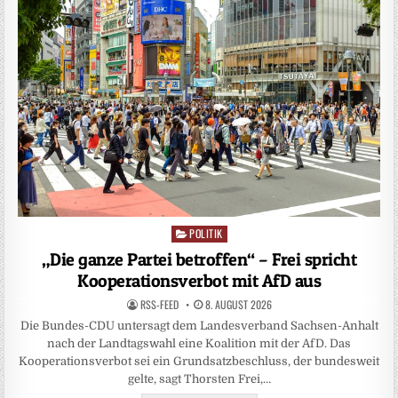
POLITIK
Posted
in
„Die ganze Partei betroffen“ – Frei spricht
Kooperationsverbot mit AfD aus
RSS-FEED
8. AUGUST 2026
Die Bundes-CDU untersagt dem Landesverband Sachsen-Anhalt
nach der Landtagswahl eine Koalition mit der AfD. Das
Kooperationsverbot sei ein Grundsatzbeschluss, der bundesweit
gelte, sagt Thorsten Frei,…