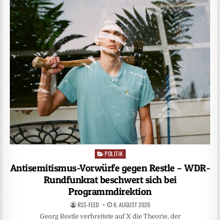
POLITIK
Posted
in
Antisemitismus-Vorwürfe gegen Restle – WDR-
Rundfunkrat beschwert sich bei
Programmdirektion
RSS-FEED
8. AUGUST 2026
Georg Restle verbreitete auf X die Theorie, der