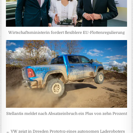
Wirtschaftsministerin fordert flexiblere EU-Flottenregulierung
Stellantis meldet nach Absatzeinbruch ein Plus von zehn Prozent
Beitragsnavigation
← VW zeigt in Dresden Prototyp eines autonomen Laderoboters