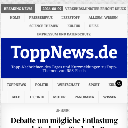
BREAKING NEWS
2026-08-09
VERKEHRSMINISTER ERHÖHT DRUCK 
HOME
PRESSEREVUE
LESESTOFF
ALLGEM. WISSEN
SCIENCE THEMEN
KULTUR
REISE
IMPRESSUM UND DATENSCHUTZ
ToppNews.de
Topp-Nachrichten des Tages und Kurzmeldungen zu Topp-
Themen von RSS-Feeds
TOPPNEWS
POLITIK
WIRTSCHAFT
SPORT
KULTUR
GELD
TECHNIK
MOTOR
PANORAMA
WISSEN
POSTED
MOTOR
IN
Debatte um mögliche Entlastung