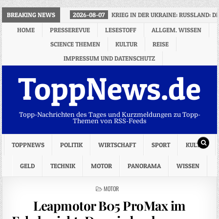
BREAKING NEWS
2026-08-07
KRIEG IN DER UKRAINE: RUSSLAND:
HOME
PRESSEREVUE
LESESTOFF
ALLGEM. WISSEN
SCIENCE THEMEN
KULTUR
REISE
IMPRESSUM UND DATENSCHUTZ
ToppNews.de
Topp-Nachrichten des Tages und Kurzmeldungen zu Topp-
Themen von RSS-Feeds
TOPPNEWS
POLITIK
WIRTSCHAFT
SPORT
KULTUR
GELD
TECHNIK
MOTOR
PANORAMA
WISSEN
POSTED
MOTOR
IN
Leapmotor B05 ProMax im