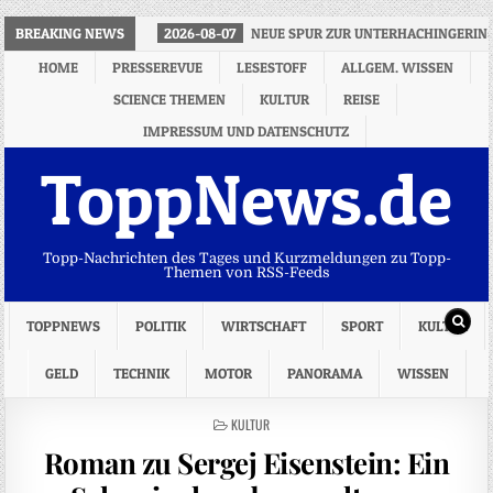
BREAKING NEWS
2026-08-07
NEUE SPUR ZUR UNTERHACHINGERIN
HOME
PRESSEREVUE
LESESTOFF
ALLGEM. WISSEN
SCIENCE THEMEN
KULTUR
REISE
IMPRESSUM UND DATENSCHUTZ
ToppNews.de
Topp-Nachrichten des Tages und Kurzmeldungen zu Topp-
Themen von RSS-Feeds
TOPPNEWS
POLITIK
WIRTSCHAFT
SPORT
KULTUR
GELD
TECHNIK
MOTOR
PANORAMA
WISSEN
POSTED
KULTUR
IN
Roman zu Sergej Eisenstein: Ein