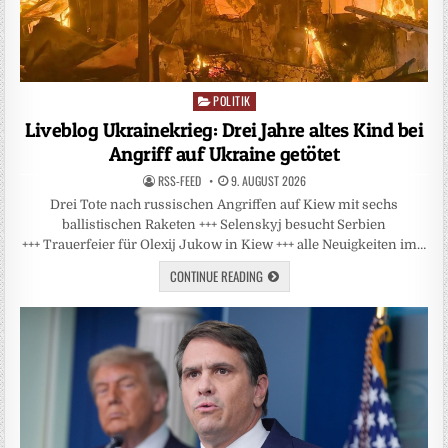
POLITIK
Posted
in
Liveblog Ukrainekrieg: Drei Jahre altes Kind bei
Angriff auf Ukraine getötet
RSS-FEED
9. AUGUST 2026
Drei Tote nach russischen Angriffen auf Kiew mit sechs
ballistischen Raketen +++ Selenskyj besucht Serbien
+++ Trauerfeier für Olexij Jukow in Kiew +++ alle Neuigkeiten im…
CONTINUE READING