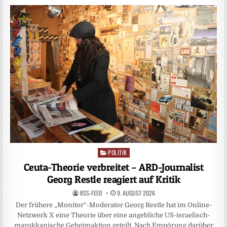
POLITIK
Posted
in
Ceuta-Theorie verbreitet – ARD-Journalist
Georg Restle reagiert auf Kritik
RSS-FEED
9. AUGUST 2026
Der frühere „Monitor“-Moderator Georg Restle hat im Online-
Netzwerk X eine Theorie über eine angebliche US-israelisch-
marokkanische Geheimaktion geteilt. Nach Empörung darüber