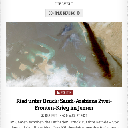
DIE WELT
CONTINUE READING
POLITIK
Posted
in
Riad unter Druck: Saudi-Arabiens Zwei-
Fronten-Krieg im Jemen
RSS-FEED
9. AUGUST 2026
Im Jemen erhöhen die Huthi den Druck auf ihre Feinde – vor
allem auf Saudi-Arabien. Das Königreich muss der Bedrohung