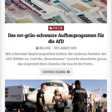
POLITIK
Posted
in
Das rot-grün-schwarze Aufbauprogramm für
die AfD
RSS-FEED
9. AUGUST 2026
Mit schlechter Regierungsarbeit treiben die anderen Parteien der
AfD Wähler zu. Und die „Brandmauer“ erreicht obendrein genau
das Gegenteil ihres Zwecks: Sie macht die Partei…
CONTINUE READING