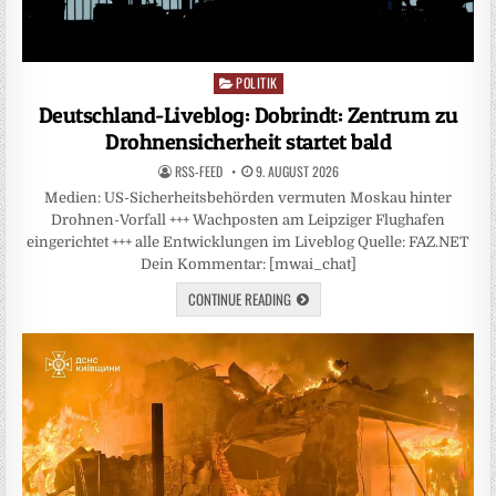
POLITIK
Posted
in
Deutschland-Liveblog: Dobrindt: Zentrum zu
Drohnensicherheit startet bald
RSS-FEED
9. AUGUST 2026
Medien: US-Sicherheitsbehörden vermuten Moskau hinter
Drohnen-Vorfall +++ Wachposten am Leipziger Flughafen
eingerichtet +++ alle Entwicklungen im Liveblog Quelle: FAZ.NET
Dein Kommentar: [mwai_chat]
CONTINUE READING