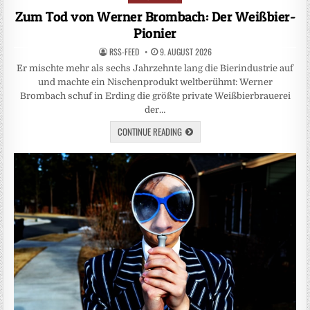
in
Zum Tod von Werner Brombach: Der Weißbier-
Pionier
RSS-FEED
9. AUGUST 2026
Er mischte mehr als sechs Jahrzehnte lang die Bierindustrie auf
und machte ein Nischenprodukt weltberühmt: Werner
Brombach schuf in Erding die größte private Weißbierbrauerei
der…
CONTINUE READING