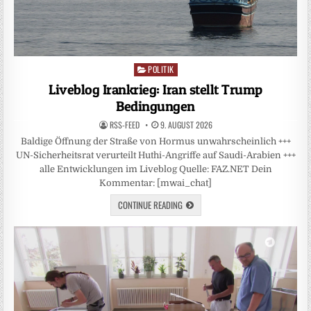
POLITIK
Posted
in
Liveblog Irankrieg: Iran stellt Trump
Bedingungen
RSS-FEED
9. AUGUST 2026
Baldige Öffnung der Straße von Hormus unwahrscheinlich +++
UN-Sicherheitsrat verurteilt Huthi-Angriffe auf Saudi-Arabien +++
alle Entwicklungen im Liveblog Quelle: FAZ.NET Dein
Kommentar: [mwai_chat]
CONTINUE READING