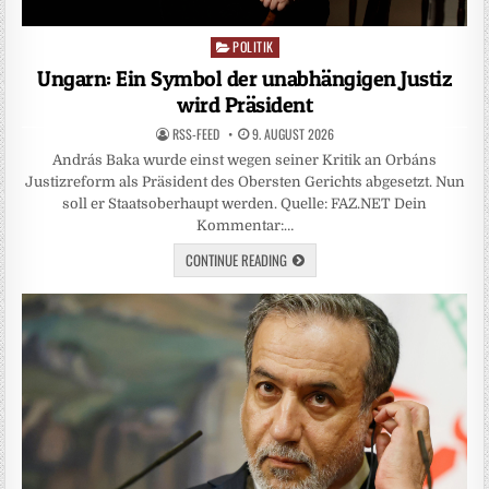
POLITIK
Posted
in
Ungarn: Ein Symbol der unabhängigen Justiz
wird Präsident
RSS-FEED
9. AUGUST 2026
András Baka wurde einst wegen seiner Kritik an Orbáns
Justizreform als Präsident des Obersten Gerichts abgesetzt. Nun
soll er Staatsoberhaupt werden. Quelle: FAZ.NET Dein
Kommentar:…
CONTINUE READING