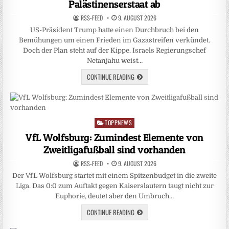
Palästinenserstaat ab
RSS-FEED
9. AUGUST 2026
US-Präsident Trump hatte einen Durchbruch bei den
Bemühungen um einen Frieden im Gazastreifen verkündet.
Doch der Plan steht auf der Kippe. Israels Regierungschef
Netanjahu weist…
CONTINUE READING
TOPPNEWS
Posted
in
VfL Wolfsburg: Zumindest Elemente von
Zweitligafußball sind vorhanden
RSS-FEED
9. AUGUST 2026
Der VfL Wolfsburg startet mit einem Spitzenbudget in die zweite
Liga. Das 0:0 zum Auftakt gegen Kaiserslautern taugt nicht zur
Euphorie, deutet aber den Umbruch…
CONTINUE READING