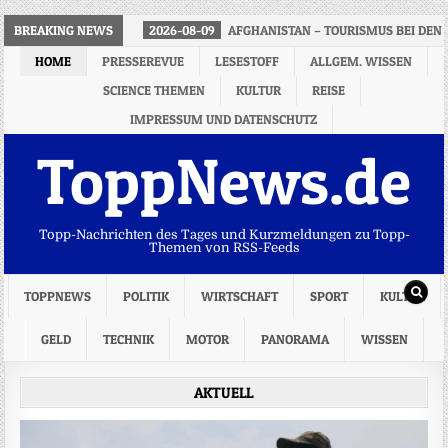
BREAKING NEWS
2026-08-09
AFGHANISTAN – TOURISMUS BEI DEN 
HOME
PRESSEREVUE
LESESTOFF
ALLGEM. WISSEN
SCIENCE THEMEN
KULTUR
REISE
IMPRESSUM UND DATENSCHUTZ
ToppNews.de
Topp-Nachrichten des Tages und Kurzmeldungen zu Topp-
Themen von RSS-Feeds
TOPPNEWS
POLITIK
WIRTSCHAFT
SPORT
KULTUR
GELD
TECHNIK
MOTOR
PANORAMA
WISSEN
AKTUELL