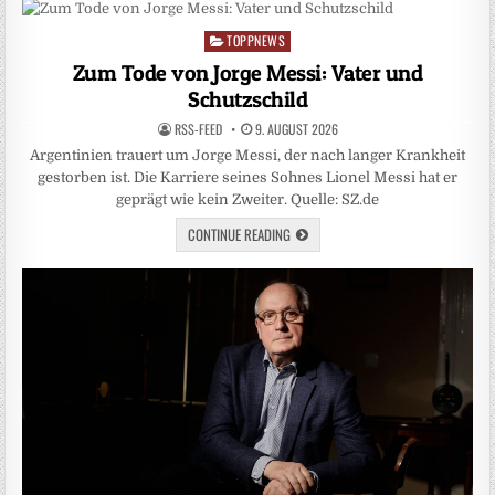
TOPPNEWS
Posted
in
Zum Tode von Jorge Messi: Vater und
Schutzschild
RSS-FEED
9. AUGUST 2026
Argentinien trauert um Jorge Messi, der nach langer Krankheit
gestorben ist. Die Karriere seines Sohnes Lionel Messi hat er
geprägt wie kein Zweiter. Quelle: SZ.de
CONTINUE READING