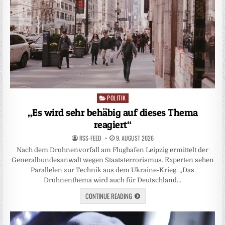
POLITIK
Posted
in
„Es wird sehr behäbig auf dieses Thema
reagiert“
RSS-FEED
9. AUGUST 2026
Nach dem Drohnenvorfall am Flughafen Leipzig ermittelt der
Generalbundesanwalt wegen Staatsterrorismus. Experten sehen
Parallelen zur Technik aus dem Ukraine-Krieg. „Das
Drohnenthema wird auch für Deutschland…
CONTINUE READING