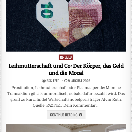
GELD
Posted
in
Leihmutterschaft und Co: Der Körper, das Geld
und die Moral
RSS-FEED
9. AUGUST 2026
Prostitution, Leihmutterschaft oder Plasmaspende: Manche
Transaktion gilt als unmoralisch, sobald dafür bezahlt wird. Das
greift zu kurz, findet Wirtschaftsnobelpreisträger Alvin Roth.
Quelle: FAZ.NET Dein Kommentar:…
CONTINUE READING