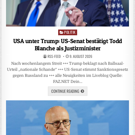
POLITIK
Posted
in
USA unter Trump: US-Senat bestätigt Todd
Blanche als Justizminister
RSS-FEED
9. AUGUST 2026
Nach wochenlangem Streit +++ Trump beklagt nach Ballsaal-
Urteil „nationale Schande“ +++ US-Senat stimmt Sanktionsgesetz
gegen Russland zu +++ alle Neuigkeiten im Liveblog Quelle:
FAZ.NET Dein…
CONTINUE READING