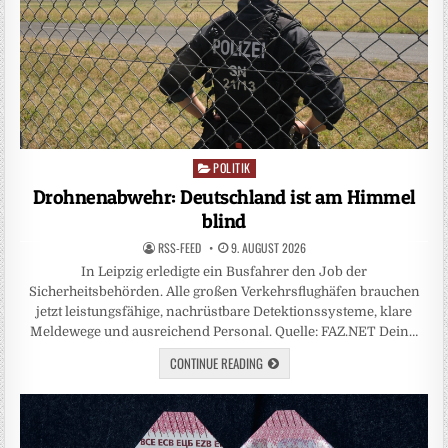
POLITIK
Posted
in
Drohnenabwehr: Deutschland ist am Himmel
blind
RSS-FEED
9. AUGUST 2026
In Leipzig erledigte ein Busfahrer den Job der
Sicherheitsbehörden. Alle großen Verkehrsflughäfen brauchen
jetzt leistungsfähige, nachrüstbare Detektionssysteme, klare
Meldewege und ausreichend Personal. Quelle: FAZ.NET Dein…
CONTINUE READING