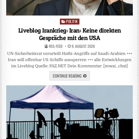
POLITIK
Posted
in
Liveblog Irankrieg: Iran: Keine direkten
Gespräche mit den USA
RSS-FEED
9. AUGUST 2026
UN-Sicherheitsrat verurteilt Huthi-Angriffe auf Saudi-Arabien +++
Iran will offenbar US-Schiffe aussperren +++ alle Entwicklungen
im Liveblog Quelle: FAZ.NET Dein Kommentar: [mwai_chat]
CONTINUE READING