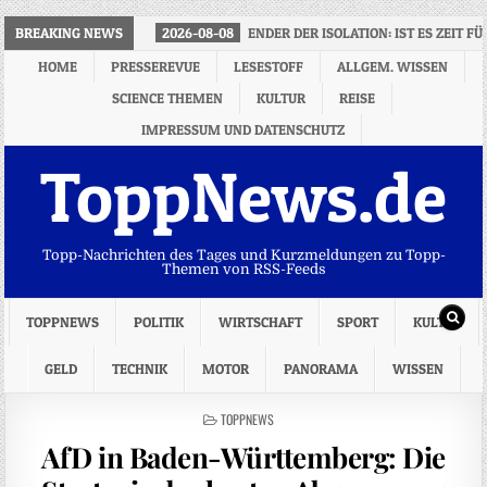
BREAKING NEWS
2026-08-08
ENDER DER ISOLATION: IST ES ZEIT
HOME
PRESSEREVUE
LESESTOFF
ALLGEM. WISSEN
SCIENCE THEMEN
KULTUR
REISE
IMPRESSUM UND DATENSCHUTZ
ToppNews.de
Topp-Nachrichten des Tages und Kurzmeldungen zu Topp-
Themen von RSS-Feeds
TOPPNEWS
POLITIK
WIRTSCHAFT
SPORT
KULTUR
GELD
TECHNIK
MOTOR
PANORAMA
WISSEN
POSTED
TOPPNEWS
IN
AfD in Baden-Württemberg: Die