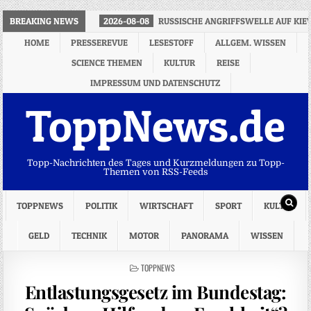
BREAKING NEWS
2026-08-08
RUSSISCHE ANGRIFFSWELLE AUF KIE
HOME
PRESSEREVUE
LESESTOFF
ALLGEM. WISSEN
SCIENCE THEMEN
KULTUR
REISE
IMPRESSUM UND DATENSCHUTZ
ToppNews.de
Topp-Nachrichten des Tages und Kurzmeldungen zu Topp-
Themen von RSS-Feeds
TOPPNEWS
POLITIK
WIRTSCHAFT
SPORT
KULTUR
GELD
TECHNIK
MOTOR
PANORAMA
WISSEN
POSTED
TOPPNEWS
IN
Entlastungsgesetz im Bundestag: