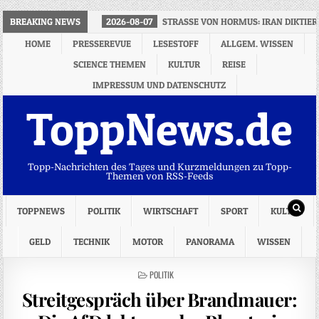
BREAKING NEWS
2026-08-07
STRASSE VON HORMUS: IRAN DIKTIER
HOME
PRESSEREVUE
LESESTOFF
ALLGEM. WISSEN
SCIENCE THEMEN
KULTUR
REISE
IMPRESSUM UND DATENSCHUTZ
ToppNews.de
Topp-Nachrichten des Tages und Kurzmeldungen zu Topp-
Themen von RSS-Feeds
TOPPNEWS
POLITIK
WIRTSCHAFT
SPORT
KULTUR
GELD
TECHNIK
MOTOR
PANORAMA
WISSEN
POSTED
POLITIK
IN
Streitgespräch über Brandmauer: