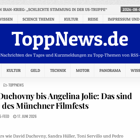
IRAN-KRIEG: „SCHLECHTE STIMMUNG IN DER US-TRUPPE“
2026-08-
WISSEN
SCIENCE THEMEN
KULTUR
REISE
IMPRESSUM UND
ToppNews.de
Nachrichten des Tages und Kurzmeldungen zu Topp-Themen von RSS
KULTUR
GELD
TECHNIK
MOTOR
PANORAMA
WIS
POSTED
TOPPNEWS
IN
uchovny bis Angelina Jolie: Das sind
 des Münchner Filmfests
S-FEED
17. JUNI 2026
s wie David Duchovny, Sandra Hüller, Toni Servillo und Pedro