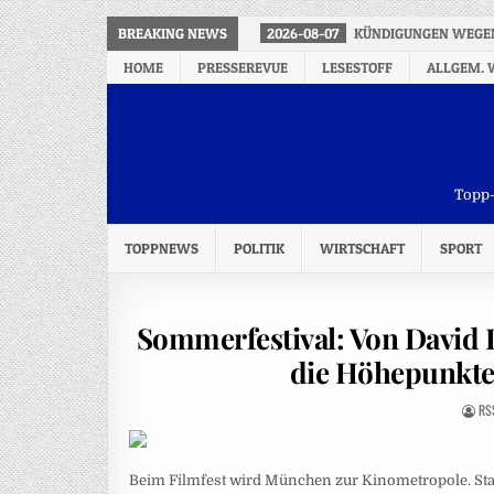
BREAKING NEWS
2026-08-07
KÜNDIGUNGEN WEGEN 
HOME
PRESSEREVUE
LESESTOFF
ALLGEM. 
Topp-
TOPPNEWS
POLITIK
WIRTSCHAFT
SPORT
Sommerfestival: Von David D
die Höhepunkte
RS
Beim Filmfest wird München zur Kinometropole. Star