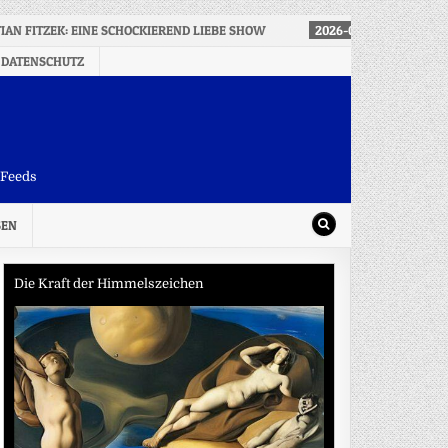
IAN FITZEK: EINE SCHOCKIEREND LIEBE SHOW
2026-08-08
WAHLEN 
 DATENSCHUTZ
-Feeds
SEN
Die Kraft der Himmelszeichen