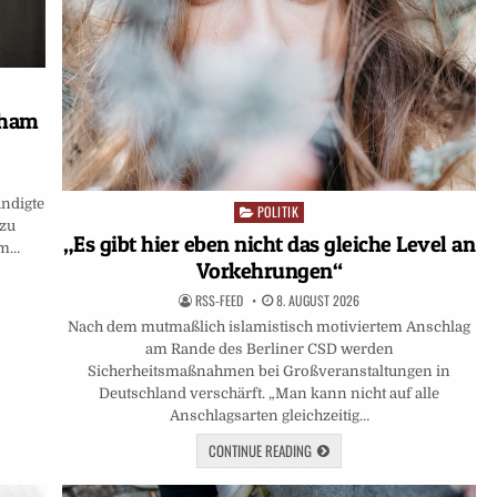
nham
ündigte
POLITIK
Posted
 zu
in
„Es gibt hier eben nicht das gleiche Level an
em…
Vorkehrungen“
RSS-FEED
8. AUGUST 2026
Nach dem mutmaßlich islamistisch motiviertem Anschlag
am Rande des Berliner CSD werden
Sicherheitsmaßnahmen bei Großveranstaltungen in
Deutschland verschärft. „Man kann nicht auf alle
Anschlagsarten gleichzeitig…
CONTINUE READING