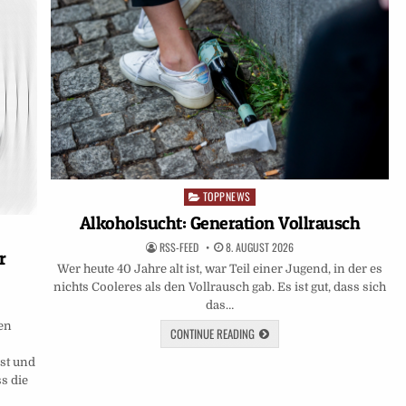
TOPPNEWS
Posted
in
Alkoholsucht: Generation Vollrausch
RSS-FEED
8. AUGUST 2026
r
Wer heute 40 Jahre alt ist, war Teil einer Jugend, in der es
nichts Cooleres als den Vollrausch gab. Es ist gut, dass sich
das…
en
CONTINUE READING
st und
s die