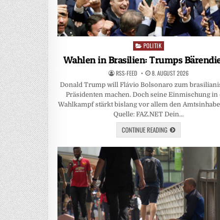
POLITIK
Posted
in
Wahlen in Brasilien: Trumps Bärendi
RSS-FEED
8. AUGUST 2026
Donald Trump will Flávio Bolsonaro zum brasilian
Präsidenten machen. Doch seine Einmischung in
Wahlkampf stärkt bislang vor allem den Amtsinhaber
Quelle: FAZ.NET Dein…
CONTINUE READING