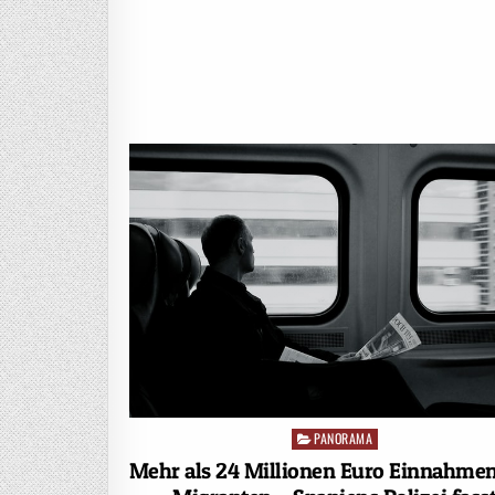
PANORAMA
Posted
in
Mehr als 24 Millionen Euro Einnahme