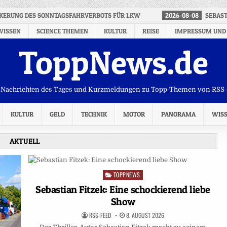
OCKERUNG DES SONNTAGSFAHRVERBOTS FÜR LKW
2026-08-08
SEBAST
WISSEN
SCIENCE THEMEN
KULTUR
REISE
IMPRESSUM UND
ToppNews.de
Nachrichten des Tages und Kurzmeldungen zu Topp-Themen von RSS
KULTUR
GELD
TECHNIK
MOTOR
PANORAMA
WIS
AKTUELL
TOPPNEWS
Posted
in
Sebastian Fitzek: Eine schockierend liebe
Show
RSS-FEED
8. AUGUST 2026