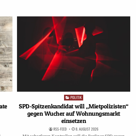
POLITIK
Posted
in
ate
SPD-Spitzenkandidat will „Mietpolizisten“
gegen Wucher auf Wohnungsmarkt
einsetzen
RSS-FEED
8. AUGUST 2026
s