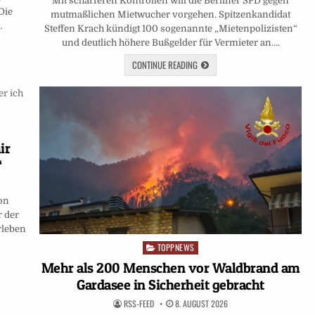
Mit scharferen Kontrollen will die Berliner SPD gegen
Die
mutmaßlichen Mietwucher vorgehen. Spitzenkandidat
…
Steffen Krach kündigt 100 sogenannte „Mietenpolizisten“
und deutlich höhere Bußgelder für Vermieter an….
CONTINUE READING
ir
“
on
r der
rleben
TOPPNEWS
Posted
in
Mehr als 200 Menschen vor Waldbrand am
Gardasee in Sicherheit gebracht
RSS-FEED
8. AUGUST 2026