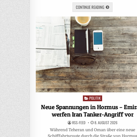
CONTINUE READING
POLITIK
Posted
in
Neue Spannungen in Hormus – Emir
werfen Iran Tanker-Angriff vor
RSS-FEED
8. AUGUST 2026
Während Teheran und Oman über eine neue
Schifffahrtsroute durch die Straße von Hormu