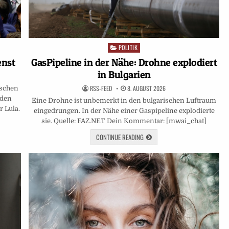
POLITIK
Posted
in
enst
GasPipeline in der Nähe: Drohne explodiert
in Bulgarien
RSS-FEED
8. AUGUST 2026
ischen
 den
Eine Drohne ist unbemerkt in den bulgarischen Luftraum
 Lula.
eingedrungen. In der Nähe einer Gaspipeline explodierte
sie. Quelle: FAZ.NET Dein Kommentar: [mwai_chat]
CONTINUE READING