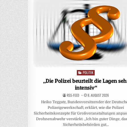
POLITIK
Posted
in
„Die Polizei beurteilt die Lagen seh
intensiv“
RSS-FEED
8. AUGUST 2026
Heiko Teggatz, Bundesvorsitzender der Deutsch
Polizeigewerkschaft, erklärt, wie die Polizei
Sicherheitskonzepte für Großveranstaltungen anpas
Drohnenabwehr verstärkt. „Ich bin guter Dinge, das
Sicherheitsbehörden gut…