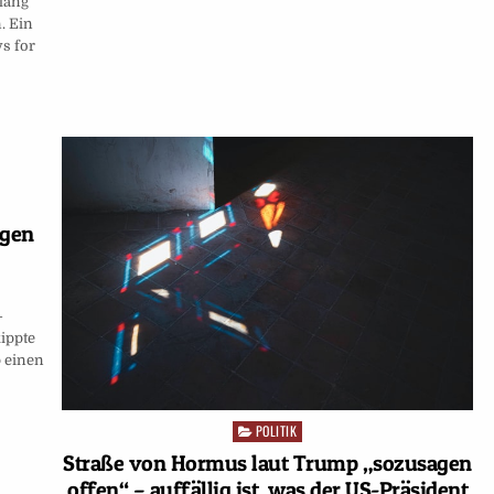
lang
. Ein
ys for
egen
-
ippte
p einen
POLITIK
Posted
in
Straße von Hormus laut Trump „sozusagen
offen“ – auffällig ist, was der US-Präsident