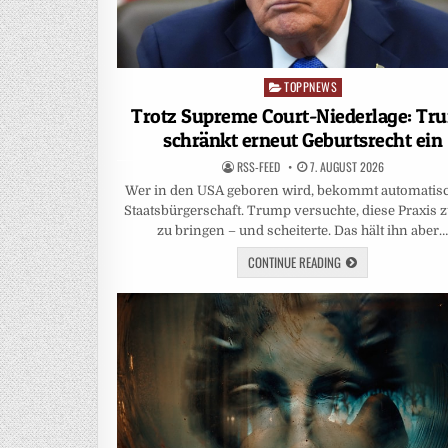
TOPPNEWS
Posted
in
Trotz Supreme Court-Niederlage: Tr
schränkt erneut Geburtsrecht ein
RSS-FEED
7. AUGUST 2026
Wer in den USA geboren wird, bekommt automatisc
Staatsbürgerschaft. Trump versuchte, diese Praxis z
zu bringen – und scheiterte. Das hält ihn aber
CONTINUE READING