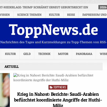
RT-NIEDERLAGE: TRUMP SCHRÄNKT ERNEUT GEBURTSRECHT EIN
2026
WISSEN
SCIENCE THEMEN
KULTUR
REISE
IMPRESSUM UND
ToppNews.de
Nachrichten des Tages und Kurzmeldungen zu Topp-Themen von RSS
KULTUR
GELD
TECHNIK
MOTOR
PANORAMA
WIS
AKTUELL
TOPPNEWS
Posted
in
Krieg in Nahost: Berichte: Saudi-Arabien
befürchtet koordinierte Angriffe der Huthi-
Miliz