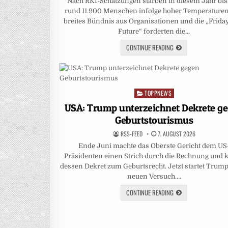
Nach RKI-Schätzungen starben in diesem Jahr bis
rund 11.900 Menschen infolge hoher Temperaturen
breites Bündnis aus Organisationen und die „Frida
Future“ forderten die…
CONTINUE READING
TOPPNEWS
Posted
in
USA: Trump unterzeichnet Dekrete g
Geburtstourismus
RSS-FEED
7. AUGUST 2026
Ende Juni machte das Oberste Gericht dem US
Präsidenten einen Strich durch die Rechnung und k
dessen Dekret zum Geburtsrecht. Jetzt startet Trum
neuen Versuch….
CONTINUE READING