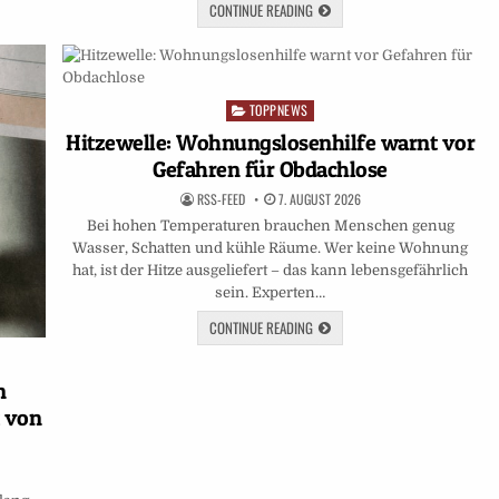
CONTINUE READING
TOPPNEWS
Posted
in
Hitzewelle: Wohnungslosenhilfe warnt vor
Gefahren für Obdachlose
RSS-FEED
7. AUGUST 2026
Bei hohen Temperaturen brauchen Menschen genug
Wasser, Schatten und kühle Räume. Wer keine Wohnung
hat, ist der Hitze ausgeliefert – das kann lebensgefährlich
sein. Experten…
CONTINUE READING
n
t von