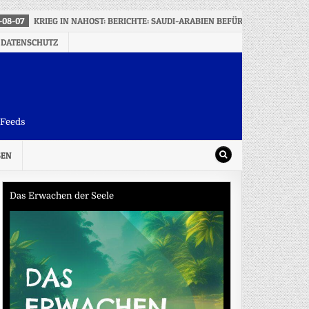
-08-07
KRIEG IN NAHOST: BERICHTE: SAUDI-ARABIEN BEFÜRCHTET KOORDIN
 DATENSCHUTZ
-Feeds
SEN
Das Erwachen der Seele