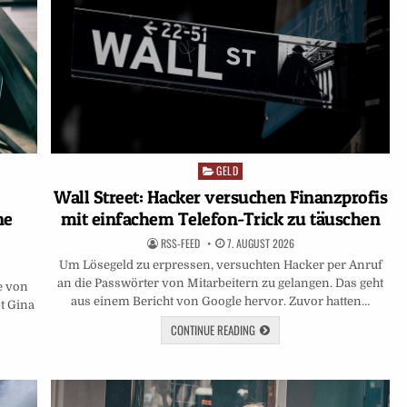
GELD
Posted
in
Wall Street: Hacker versuchen Finanzprofis
ne
mit einfachem Telefon-Trick zu täuschen
RSS-FEED
7. AUGUST 2026
Um Lösegeld zu erpressen, versuchten Hacker per Anruf
an die Passwörter von Mitarbeitern zu gelangen. Das geht
e von
aus einem Bericht von Google hervor. Zuvor ⁠hatten…
t Gina
CONTINUE READING