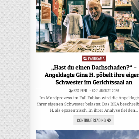
PANORAMA
Posted
in
„Hast du einen Dachschaden?“ –
Angeklagte Gina H. pöbelt ihre eige
Schwester im Gerichtssaal an
RSS-FEED
7. AUGUST 2026
Im Mordprozess im Fall Fabian wird die Angeklagt
ihrer eigenen Schwester belastet. Das BKA beschreib
H. als egozentrisch. In ihrer Analyse fiel den…
CONTINUE READING