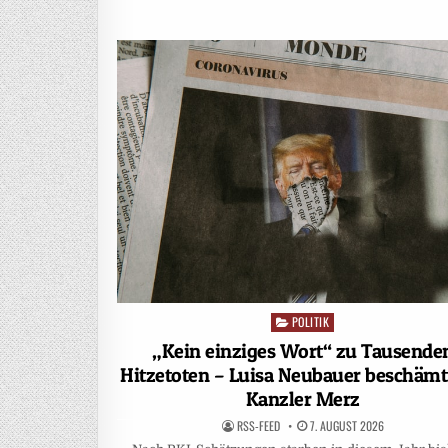
POLITIK
Posted
in
„Kein einziges Wort“ zu Tausende
Hitzetoten – Luisa Neubauer beschäm
Kanzler Merz
RSS-FEED
7. AUGUST 2026