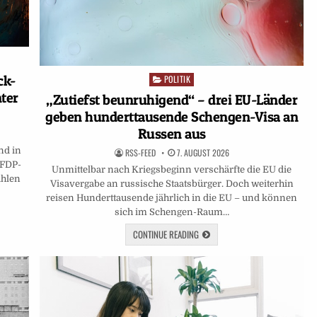
ck-
POLITIK
Posted
in
ter
„Zutiefst beunruhigend“ – drei EU-Länder
geben hunderttausende Schengen-Visa an
Russen aus
nd in
RSS-FEED
7. AUGUST 2026
 FDP-
Unmittelbar nach Kriegsbeginn verschärfte die EU die
ahlen
Visavergabe an russische Staatsbürger. Doch weiterhin
reisen Hunderttausende jährlich in die EU – und können
sich im Schengen-Raum…
CONTINUE READING