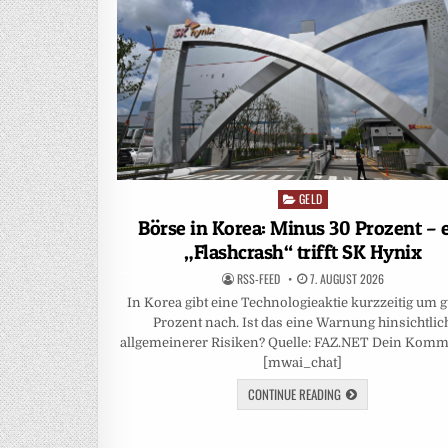
GELD
Posted
in
Börse in Korea: Minus 30 Prozent – 
„Flashcrash“ trifft SK Hynix
RSS-FEED
7. AUGUST 2026
In Korea gibt eine Technologieaktie kurzzeitig um g
Prozent nach. Ist das eine Warnung hinsichtlic
allgemeinerer Risiken? Quelle: FAZ.NET Dein Komm
[mwai_chat]
CONTINUE READING