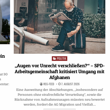
ein
POLITIK
Posted
in
„Augen vor Unrecht verschließen?“ – SPD-
Arbeitsgemeinschaft kritisiert Umgang mit
ut 30
Afghanen
h
RSS-FEED
7. AUGUST 2026
entar:
Eine Ausweitung der Abschiebungen, „insbesondere auf
Personen ohne strafrechtliche Verurteilung“, sowie die
Rücknahme von Aufnahmezusagen müssten neu bewertet
werden, fordert die AG Migration und Vielfalt….