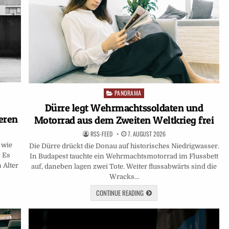
PANORAMA
Posted
in
Dürre legt Wehrmachtssoldaten und
eren
Motorrad aus dem Zweiten Weltkrieg frei
RSS-FEED
7. AUGUST 2026
 wie
Die Dürre drückt die Donau auf historisches Niedrigwasser.
. Es
In Budapest tauchte ein Wehrmachtsmotorrad im Flussbett
 Alter
auf, daneben lagen zwei Tote. Weiter flussabwärts sind die
Wracks…
CONTINUE READING