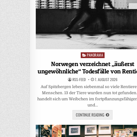
PANORAMA
Posted
in
Norwegen verzeichnet „äußerst
ungewöhnliche“ Todesfälle von Renti
RSS-FEED
7. AUGUST 2026
Auf Spitzbergen leben siebenmal so viele Rentiere
Menschen. 13 der Tiere wurden nun tot gefunden
handelt sich um Weibchen im fortpflanzungsfähigen
und…
CONTINUE READING