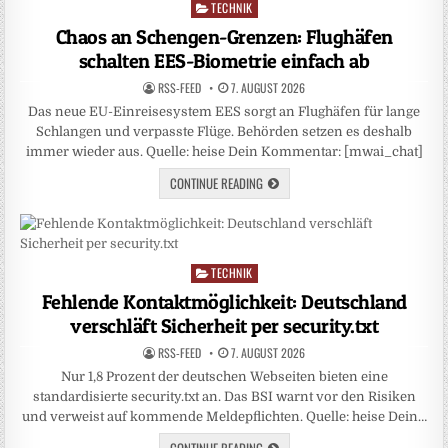
TECHNIK
Posted
in
Chaos an Schengen-Grenzen: Flughäfen
schalten EES-Biometrie einfach ab
RSS-FEED
7. AUGUST 2026
Das neue EU-Einreisesystem EES sorgt an Flughäfen für lange
Schlangen und verpasste Flüge. Behörden setzen es deshalb
immer wieder aus. Quelle: heise Dein Kommentar: [mwai_chat]
CONTINUE READING
TECHNIK
Posted
in
Fehlende Kontaktmöglichkeit: Deutschland
verschläft Sicherheit per security.txt
RSS-FEED
7. AUGUST 2026
Nur 1,8 Prozent der deutschen Webseiten bieten eine
standardisierte security.txt an. Das BSI warnt vor den Risiken
und verweist auf kommende Meldepflichten. Quelle: heise Dein…
CONTINUE READING