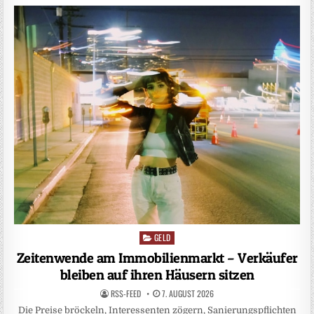
GELD
Posted
in
Zeitenwende am Immobilienmarkt – Verkäufer
bleiben auf ihren Häusern sitzen
RSS-FEED
7. AUGUST 2026
Die Preise bröckeln, Interessenten zögern, Sanierungspflichten