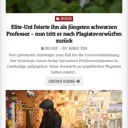
WISSEN
Posted
in
Elite-Uni feierte ihn als jüngsten schwarzen
Professor – nun tritt er nach Plagiatsvorwürfen
zurück
RSS-FEED
7. AUGUST 2026
Vom gefeierten Aufsteiger zum Fall für die Universitätsleitung:
Der Soziologe Jason Arday hat seinen Professorenposten in
Cambridge aufgegeben. Neue Vorwürfe zu angeblichen Plagiaten
hatten zuletzt…
CONTINUE READING