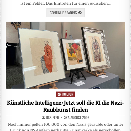
ist ein Fehler. Das Eintreten für einen jüdischen…
CONTINUE READING
KULTUR
Posted
in
Künstliche Intelligenz: Jetzt soll die KI die Nazi-
Raubkunst finden
RSS-FEED
7. AUGUST 2026
Noch immer gelten 100.000 von den Nazis geraubte oder unter
Druck von NS-Opfern verkaufte Kunstwerke als verschollen.