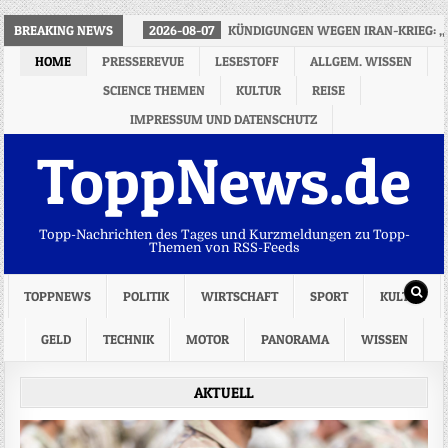
BREAKING NEWS
2026-08-07
KÜNDIGUNGEN WEGEN IRAN-KRIEG: „
HOME
PRESSEREVUE
LESESTOFF
ALLGEM. WISSEN
SCIENCE THEMEN
KULTUR
REISE
IMPRESSUM UND DATENSCHUTZ
ToppNews.de
Topp-Nachrichten des Tages und Kurzmeldungen zu Topp-
Themen von RSS-Feeds
TOPPNEWS
POLITIK
WIRTSCHAFT
SPORT
KULTUR
GELD
TECHNIK
MOTOR
PANORAMA
WISSEN
AKTUELL