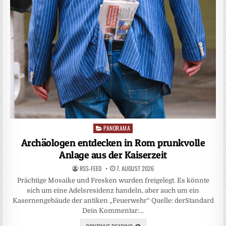
PANORAMA
Posted
in
Archäologen entdecken in Rom prunkvolle
Anlage aus der Kaiserzeit
RSS-FEED
7. AUGUST 2026
Prächtige Mosaike und Fresken wurden freigelegt. Es könnte
sich um eine Adelsresidenz handeln, aber auch um ein
Kasernengebäude der antiken „Feuerwehr“ Quelle: derStandard
Dein Kommentar:…