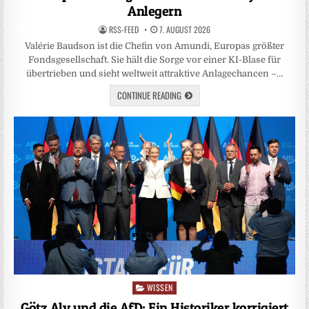
Anlegern
RSS-FEED
7. AUGUST 2026
Valérie Baudson ist die Chefin von Amundi, Europas größter
Fondsgesellschaft. Sie hält die Sorge vor einer KI-Blase für
übertrieben und sieht weltweit attraktive Anlagechancen –…
CONTINUE READING
WISSEN
Posted
in
Götz Aly und die AfD: Ein Historiker korrigiert