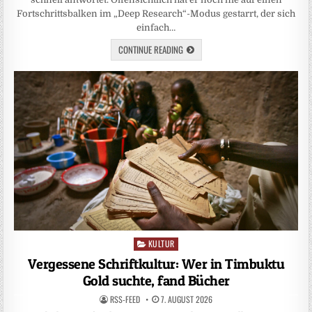
Fortschrittsbalken im „Deep Research“-Modus gestarrt, der sich
einfach…
CONTINUE READING
KULTUR
Posted
in
Vergessene Schriftkultur: Wer in Timbuktu
Gold suchte, fand Bücher
RSS-FEED
7. AUGUST 2026