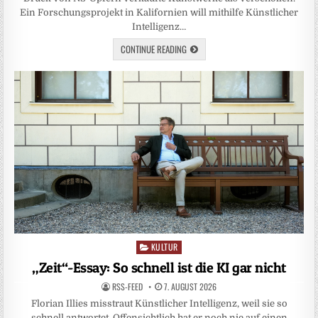
Ein Forschungsprojekt in Kalifornien will mithilfe Künstlicher
Intelligenz…
CONTINUE READING
KULTUR
Posted
in
„Zeit“-Essay: So schnell ist die KI gar nicht
RSS-FEED
7. AUGUST 2026
Florian Illies misstraut Künstlicher Intelligenz, weil sie so
schnell antwortet. Offensichtlich hat er noch nie auf einen