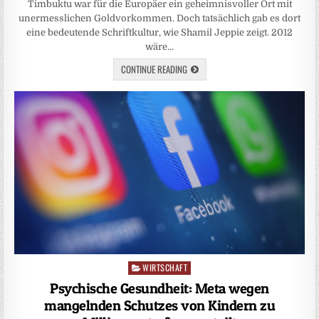
Timbuktu war für die Europäer ein geheimnisvoller Ort mit
unermesslichen Goldvorkommen. Doch tatsächlich gab es dort
eine bedeutende Schriftkultur, wie Shamil Jeppie zeigt. 2012
wäre…
CONTINUE READING
WIRTSCHAFT
Posted
in
Psychische Gesundheit: Meta wegen
mangelnden Schutzes von Kindern zu