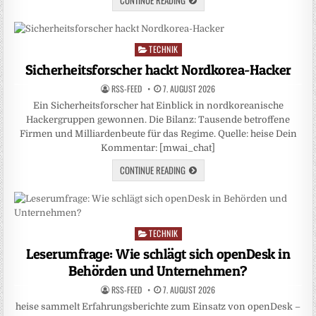
TECHNIK
Posted
in
Sicherheitsforscher hackt Nordkorea-Hacker
RSS-FEED
7. AUGUST 2026
Ein Sicherheitsforscher hat Einblick in nordkoreanische
Hackergruppen gewonnen. Die Bilanz: Tausende betroffene
Firmen und Milliardenbeute für das Regime. Quelle: heise Dein
Kommentar: [mwai_chat]
CONTINUE READING
TECHNIK
Posted
in
Leserumfrage: Wie schlägt sich openDesk in
Behörden und Unternehmen?
RSS-FEED
7. AUGUST 2026
heise sammelt Erfahrungsberichte zum Einsatz von openDesk –