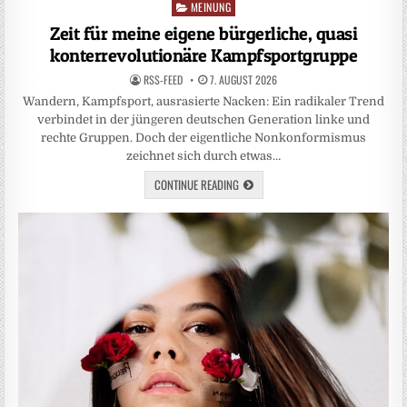
MEINUNG
Posted
in
Zeit für meine eigene bürgerliche, quasi
konterrevolutionäre Kampfsportgruppe
RSS-FEED
7. AUGUST 2026
Wandern, Kampfsport, ausrasierte Nacken: Ein radikaler Trend
verbindet in der jüngeren deutschen Generation linke und
rechte Gruppen. Doch der eigentliche Nonkonformismus
zeichnet sich durch etwas…
CONTINUE READING