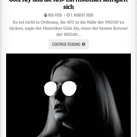
sich
RSS-FEED
7. AUGUST 2026
Es sei nicht in Ordnung, die AfD in die Nähe der NSDAP zu
rücken, sagte der Historiker Götz Aly, einer der besten Kenner
der NSDAP,…
CONTINUE READING