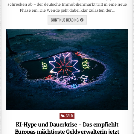
schrecken ab – der deutsche Immobilienmarkt tritt in eine neue
Phase ein. Die Wende geht dabei klar zulasten der…
CONTINUE READING
GELD
Posted
in
KI-Hype und Dauerkrise – Das empfiehlt
Europas mächtigste Geldverwalterin jetzt