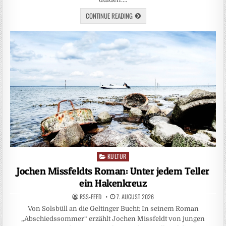
CONTINUE READING
KULTUR
Posted
in
Jochen Missfeldts Roman: Unter jedem Teller
ein Hakenkreuz
RSS-FEED
7. AUGUST 2026
Von Solsbüll an die Geltinger Bucht: In seinem Roman
„Abschiedssommer“ erzählt Jochen Missfeldt von jungen