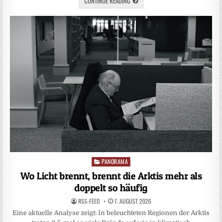
CONTINUE READING
PANORAMA
Posted
in
Wo Licht brennt, brennt die Arktis mehr als
doppelt so häufig
RSS-FEED
7. AUGUST 2026
Eine aktuelle Analyse zeigt: In beleuchteten Regionen der Arktis