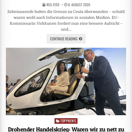
RSS-FEED
8. AUGUST 2026
Zehntausende hatten die Grenze zu Ceuta überwunden – schuld
waren wohl auch Informationen in sozialen Medien. EU-
Kommissarin Virkkunen fordert nun eine bessere Aufsicht –
und…
CONTINUE READING
TOPPNEWS
Posted
in
Drohender Handelskrieg: Waren wir zu nett zu