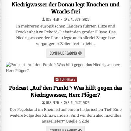
in
Niedrigwasser der Donau legt Knochen und
Wracks frei
RSS-FEED
8. AUGUST 2026
In mehreren europäischen Ländern führten Hitze und
Trockenheit zu Rekord-Tiefständen großer Flüsse. Das
Niedrigwasser der Donau legte auch allerlei Zeugnisse
vergangener Zeiten frei – nicht…
CONTINUE READING
TOPPNEWS
Posted
in
Podcast „Auf den Punkt“: Was hilft gegen das
Niedrigwasser, Herr Plöger?
RSS-FEED
8. AUGUST 2026
Der Pegelstand im Rhein ist auf einem historischen Tief. Eine
weitere Folge des Klimawandels. Sind wir dem also machtlos
ausgeliefert? Quelle: SZ.de
CONTINUE READING