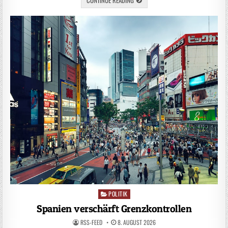
POLITIK
Posted
in
Spanien verschärft Grenzkontrollen
RSS-FEED
8. AUGUST 2026