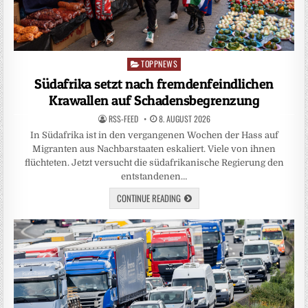
TOPPNEWS
Posted
in
Südafrika setzt nach fremdenfeindlichen
Krawallen auf Schadensbegrenzung
RSS-FEED
8. AUGUST 2026
In Südafrika ist in den vergangenen Wochen der Hass auf
Migranten aus Nachbarstaaten eskaliert. Viele von ihnen
flüchteten. Jetzt versucht die südafrikanische Regierung den
entstandenen…
CONTINUE READING