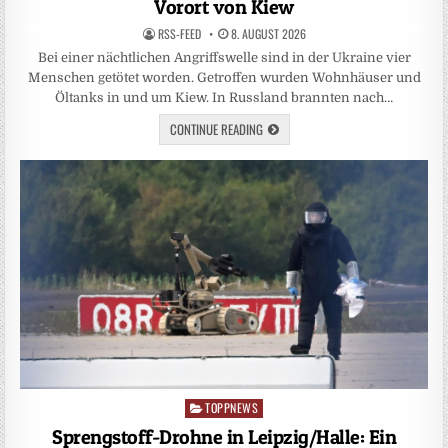
Vorort von Kiew
RSS-FEED
8. AUGUST 2026
Bei einer nächtlichen Angriffswelle sind in der Ukraine vier
Menschen getötet worden. Getroffen wurden Wohnhäuser und
Öltanks in und um Kiew. In Russland brannten nach…
CONTINUE READING
TOPPNEWS
Posted
in
Sprengstoff-Drohne in Leipzig/Halle: Ein