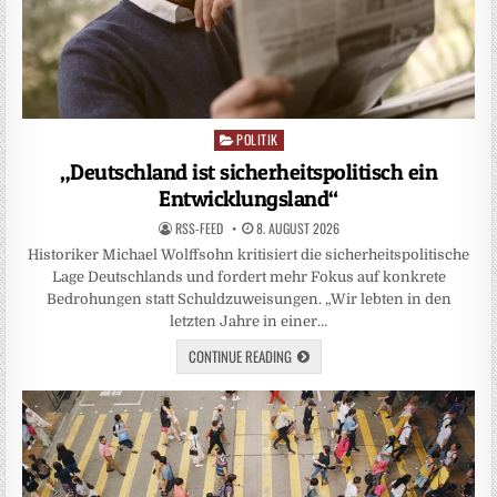
POLITIK
Posted
in
„Deutschland ist sicherheitspolitisch ein
Entwicklungsland“
RSS-FEED
8. AUGUST 2026
Historiker Michael Wolffsohn kritisiert die sicherheitspolitische
Lage Deutschlands und fordert mehr Fokus auf konkrete
Bedrohungen statt Schuldzuweisungen. „Wir lebten in den
letzten Jahre in einer…
CONTINUE READING