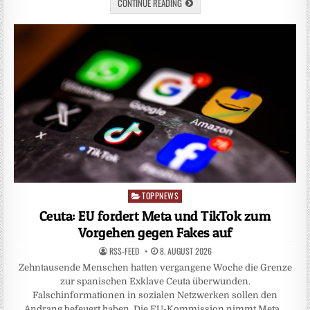
CONTINUE READING
TOPPNEWS
Posted
in
Ceuta: EU fordert Meta und TikTok zum
Vorgehen gegen Fakes auf
RSS-FEED
8. AUGUST 2026
Zehntausende Menschen hatten vergangene Woche die Grenze
zur spanischen Exklave Ceuta überwunden.
Falschinformationen in sozialen Netzwerken sollen den
Andrang befeuert haben. Die EU-Kommission nimmt Meta…