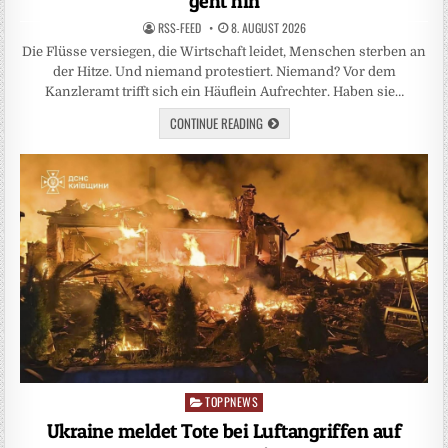
geht hin
RSS-FEED
8. AUGUST 2026
Die Flüsse versiegen, die Wirtschaft leidet, Menschen sterben an
der Hitze. Und niemand protestiert. Niemand? Vor dem
Kanzleramt trifft sich ein Häuflein Aufrechter. Haben sie…
CONTINUE READING
TOPPNEWS
Posted
in
Ukraine meldet Tote bei Luftangriffen auf