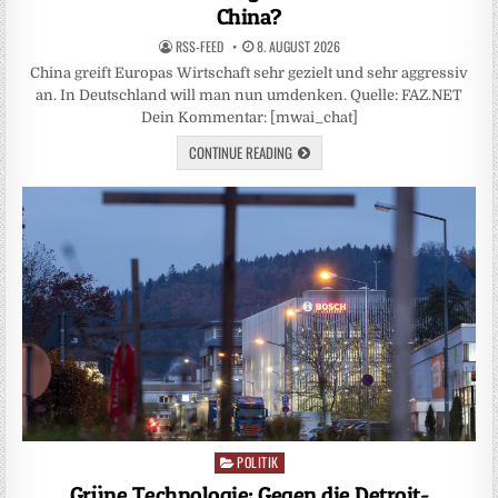
China?
RSS-FEED
8. AUGUST 2026
China greift Europas Wirtschaft sehr gezielt und sehr aggressiv
an. In Deutschland will man nun umdenken. Quelle: FAZ.NET
Dein Kommentar: [mwai_chat]
CONTINUE READING
POLITIK
Posted
in
Grüne Technologie: Gegen die Detroit-