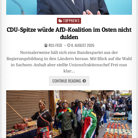
TOPPNEWS
Posted
in
CDU-Spitze würde AfD-Koalition im Osten nicht
dulden
RSS-FEED
8. AUGUST 2026
Normalerweise hält sich eine Bundespartei aus der
Regierungsbildung in den Ländern heraus. Mit Blick auf die Wahl
in Sachsen-Anhalt aber stellte Unionsfraktionschef Frei nun
klar:…
CONTINUE READING