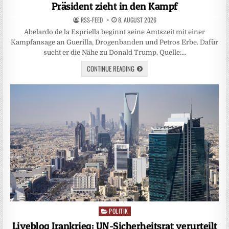
Präsident zieht in den Kampf
RSS-FEED
8. AUGUST 2026
Abelardo de la Espriella beginnt seine Amtszeit mit einer
Kampfansage an Guerilla, Drogenbanden und Petros Erbe. Dafür
sucht er die Nähe zu Donald Trump. Quelle:…
CONTINUE READING
POLITIK
Posted
in
Liveblog Irankrieg: UN-Sicherheitsrat verurteilt