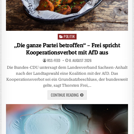
POLITIK
Posted
in
„Die ganze Partei betroffen“ – Frei spricht
Kooperationsverbot mit AfD aus
RSS-FEED
8. AUGUST 2026
Die Bundes-CDU untersagt dem Landesverband Sachsen-Anhalt
nach der Landtagswahl eine Koalition mit der AfD. Das
Kooperationsverbot sei ein Grundsatzbeschluss, der bundesweit
gelte, sagt Thorsten Frei,…
CONTINUE READING