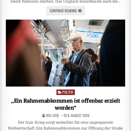
zwölf Nationen starben. Das Unglück beeinflusste auch die…
CONTINUE READING
POLITIK
Posted
in
„Ein Rahmenabkommen ist offenbar erzielt
worden“
RSS-FEED
8. AUGUST 2026
Der Iran-Krieg sorgt weiterhin für eine angespannte
Weltwirtschaft. Ein Rahmenabkommen zur Öffnung der Straße