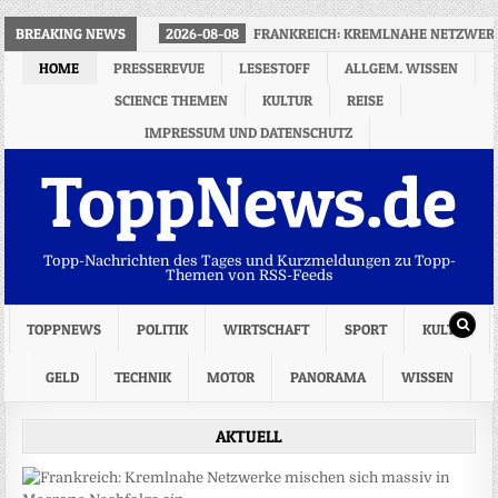
BREAKING NEWS
2026-08-08
FRANKREICH: KREMLNAHE NETZWERK
HOME
PRESSEREVUE
LESESTOFF
ALLGEM. WISSEN
SCIENCE THEMEN
KULTUR
REISE
IMPRESSUM UND DATENSCHUTZ
ToppNews.de
Topp-Nachrichten des Tages und Kurzmeldungen zu Topp-
Themen von RSS-Feeds
TOPPNEWS
POLITIK
WIRTSCHAFT
SPORT
KULTUR
GELD
TECHNIK
MOTOR
PANORAMA
WISSEN
AKTUELL