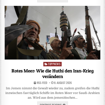
TOPPNEWS
Posted
in
Rotes Meer: Wie die Huthi den Iran-Krieg
verändern
RSS-FEED
8. AUGUST 2026
Im Jemen nimmt die Gewalt wieder zu, zudem greifen die Huthi
inzwischen fast täglich Schiffe im Roten Meer vor Saudi-Arabien
an. Wird aus dem jemenitischen…
CONTINUE READING