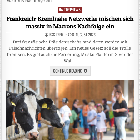
TOPPNEWS
Posted
in
Frankreich: Kremlnahe Netzwerke mischen sich
massiv in Macrons Nachfolge ein
RSS-FEED
8. AUGUST 2026
Drei französische Präsidentschaftskandidaten werden mit
Falschnachrichten überzogen. Ein neues Gesetz soll die Trolle
bremsen. Es gibt auch die Forderung, Musks Plattform X vor der
Wahl…
CONTINUE READING