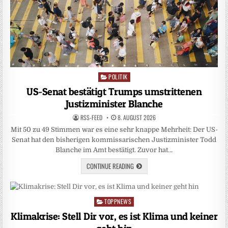
POLITIK
Posted
in
US-Senat bestätigt Trumps umstrittenen
Justizminister Blanche
RSS-FEED
8. AUGUST 2026
Mit 50 zu 49 Stimmen war es eine sehr knappe Mehrheit: Der US-
Senat hat den bisherigen kommissarischen Justizminister Todd
Blanche im Amt bestätigt. Zuvor hat…
CONTINUE READING
TOPPNEWS
Posted
in
Klimakrise: Stell Dir vor, es ist Klima und keiner