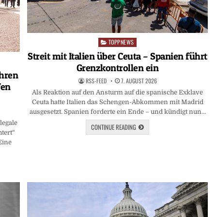
TOPPNEWS
Posted
in
Streit mit Italien über Ceuta – Spanien führt
Grenzkontrollen ein
ahren
RSS-FEED
7. AUGUST 2026
fen
Als Reaktion auf den Ansturm auf die spanische Exklave
Ceuta hatte Italien das Schengen-Abkommen mit Madrid
ausgesetzt. Spanien forderte ein Ende – und kündigt nun…
legale
CONTINUE READING
tert“
Eine