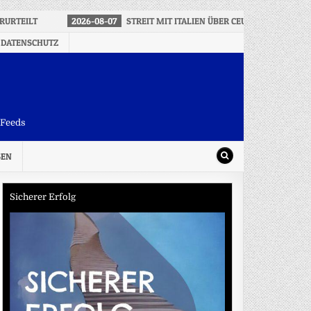
RURTEILT
2026-08-07
STREIT MIT ITALIEN ÜBER CEUTA – SPANIEN
 DATENSCHUTZ
-Feeds
SEN
Sicherer Erfolg