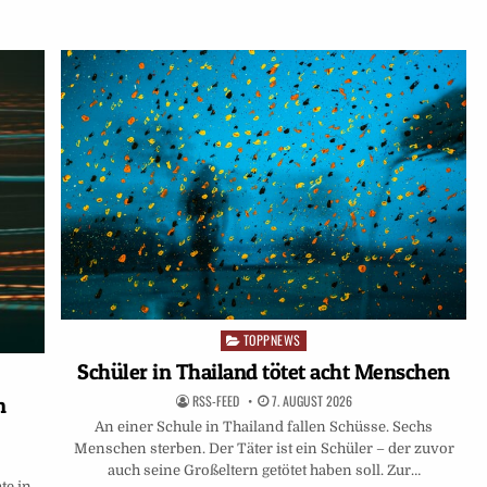
TOPPNEWS
Posted
in
Schüler in Thailand tötet acht Menschen
RSS-FEED
7. AUGUST 2026
n
An einer Schule in Thailand fallen Schüsse. Sechs
Menschen sterben. Der Täter ist ein Schüler – der zuvor
auch seine Großeltern getötet haben soll. Zur…
te in