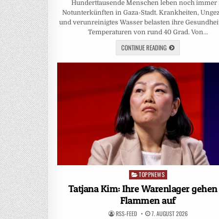
Hunderttausende Menschen leben noch immer 
Notunterkünften in Gaza-Stadt. Krankheiten, Ungez
und verunreinigtes Wasser belasten ihre Gesundheit
Temperaturen von rund 40 Grad. Von…
CONTINUE READING
TOPPNEWS
Posted
in
Tatjana Kim: Ihre Warenlager gehen
Flammen auf
RSS-FEED
7. AUGUST 2026