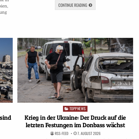
CONTINUE READING
bien,
gung
TOPPNEWS
Posted
in
 sind
Krieg in der Ukraine: Der Druck auf die
letzten Festungen im Donbass wächst
RSS-FEED
7. AUGUST 2026