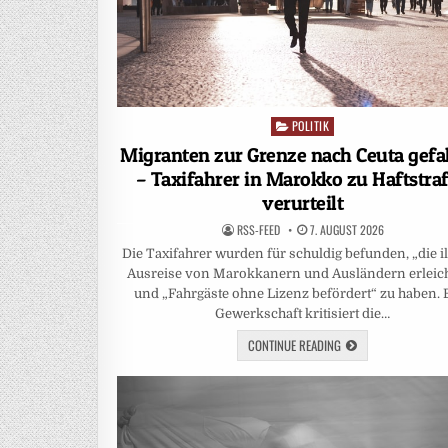
POLITIK
Posted
in
Migranten zur Grenze nach Ceuta gef
– Taxifahrer in Marokko zu Haftstra
verurteilt
RSS-FEED
7. AUGUST 2026
Die Taxifahrer wurden für schuldig befunden, „die il
Ausreise von Marokkanern und Ausländern erleich
und „Fahrgäste ohne Lizenz befördert“ zu haben. 
Gewerkschaft kritisiert die…
CONTINUE READING