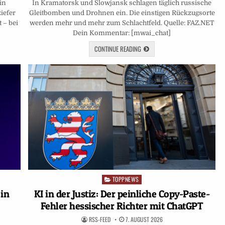
in
In Kramatorsk und Slowjansk schlagen täglich russische
iefer
Gleitbomben und Drohnen ein. Die einstigen Rückzugsorte
 – bei
werden mehr und mehr zum Schlachtfeld. Quelle: FAZ.NET
Dein Kommentar: [mwai_chat]
CONTINUE READING
TOPPNEWS
Posted
in
 in
KI in der Justiz: Der peinliche Copy-Paste-
Fehler hessischer Richter mit ChatGPT
RSS-FEED
7. AUGUST 2026