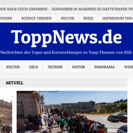
ZE NACH CEUTA GEFAHREN – TAXIFAHRER IN MAROKKO ZU HAFTSTRAFEN VE
WISSEN
SCIENCE THEMEN
KULTUR
REISE
IMPRESSUM UND
ToppNews.de
Nachrichten des Tages und Kurzmeldungen zu Topp-Themen von RSS
KULTUR
GELD
TECHNIK
MOTOR
PANORAMA
WIS
AKTUELL