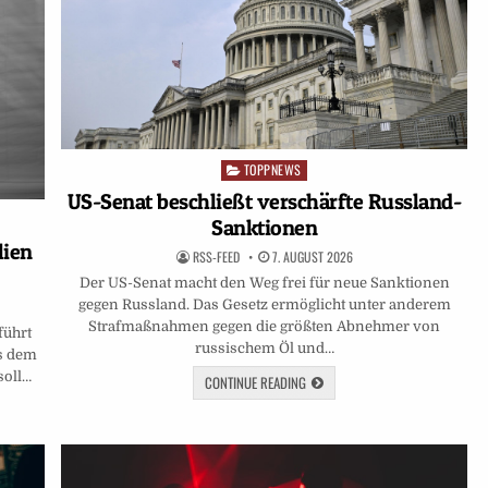
TOPPNEWS
Posted
in
US-Senat beschließt verschärfte Russland-
Sanktionen
lien
RSS-FEED
7. AUGUST 2026
Der US-Senat macht den Weg frei für neue Sanktionen
gegen Russland. Das Gesetz ermöglicht unter anderem
Strafmaßnahmen gegen die größten Abnehmer von
führt
russischem Öl und…
us dem
soll…
CONTINUE READING