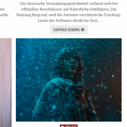
Der hessische Verwaltungsgerichtshof verlässt sich bei
fen
offiziellen Beschlüssen auf Künstliche Intelligenz. Die
elle:
Nutzung fliegt auf, weil die Juristen verräterische Tracking-
Links der Software direkt im Text…
CONTINUE READING
POLITIK
Posted