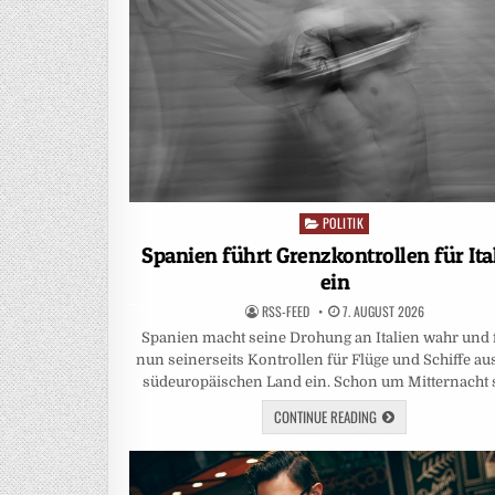
POLITIK
Posted
in
Spanien führt Grenzkontrollen für Ita
ein
RSS-FEED
7. AUGUST 2026
Spanien macht seine Drohung an Italien wahr und 
nun seinerseits Kontrollen für Flüge und Schiffe a
südeuropäischen Land ein. Schon um Mitternacht 
CONTINUE READING