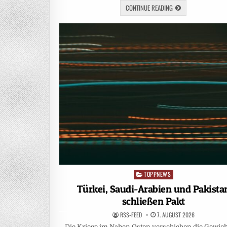
CONTINUE READING
TOPPNEWS
Posted
in
Türkei, Saudi-Arabien und Pakista
schließen Pakt
RSS-FEED
7. AUGUST 2026
Die Kriege im Nahen Osten verschieben die Gewich