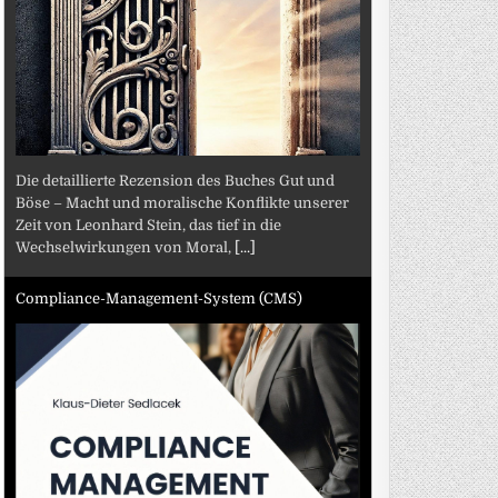
Die detaillierte Rezension des Buches Gut und
Böse – Macht und moralische Konflikte unserer
Zeit von Leonhard Stein, das tief in die
Wechselwirkungen von Moral,
[...]
Compliance-Management-System (CMS)