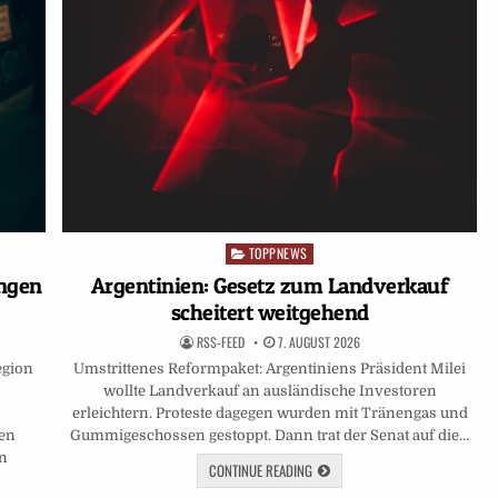
TOPPNEWS
Posted
in
ngen
Argentinien: Gesetz zum Landverkauf
scheitert weitgehend
RSS-FEED
7. AUGUST 2026
egion
Umstrittenes Reformpaket: Argentiniens Präsident Milei
wollte Landverkauf an ausländische Investoren
erleichtern. Proteste dagegen wurden mit Tränengas und
hen
Gummigeschossen gestoppt. Dann trat der Senat auf die…
ln
CONTINUE READING