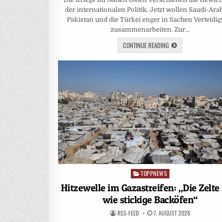
der internationalen Politik. Jetzt wollen Saudi-Ara
Pakistan und die Türkei enger in Sachen Verteidi
zusammenarbeiten. Zur…
CONTINUE READING
TOPPNEWS
Posted
in
Hitzewelle im Gazastreifen: „Die Zelte
wie stickige Backöfen“
RSS-FEED
7. AUGUST 2026