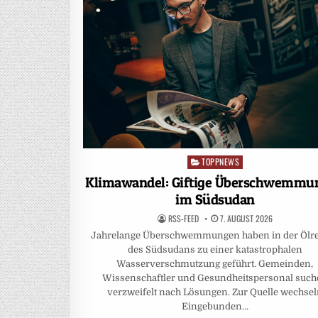
TOPPNEWS
Posted
in
Klimawandel: Giftige Überschwemmu
im Südsudan
RSS-FEED
7. AUGUST 2026
Jahrelange Überschwemmungen haben in der Ölr
des Südsudans zu einer katastrophalen
Wasserverschmutzung geführt. Gemeinden,
Wissenschaftler und Gesundheitspersonal suc
verzweifelt nach Lösungen. Zur Quelle wechse
Eingebunden…