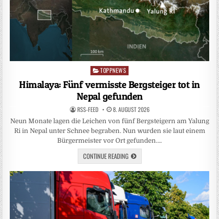
TOPPNEWS
Posted
in
Himalaya: Fünf vermisste Bergsteiger tot in
Nepal gefunden
RSS-FEED
8. AUGUST 2026
Neun Monate lagen die Leichen von fünf Bergsteigern am Yalung
Ri in Nepal unter Schnee begraben. Nun wurden sie laut einem
Bürgermeister vor Ort gefunden….
CONTINUE READING