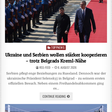
TOPPNEWS
Posted
in
Ukraine und Serbien wollen stärker kooperieren
– trotz Belgrads Kreml-Nähe
RSS-FEED
8. AUGUST 2026
Serbien pflegt enge Beziehungen zu Russland. Dennoch war der
ukrainische Präsident Selenskyj in Belgrad – zu seinem ersten
offiziellen Besuch. Neben einem Freihandelsabkommen ging
es…
CONTINUE READING