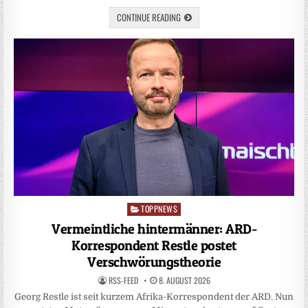
CONTINUE READING
TOPPNEWS
Posted
in
Vermeintliche hintermänner: ARD-
Korrespondent Restle postet
Verschwörungstheorie
RSS-FEED
8. AUGUST 2026
Georg Restle ist seit kurzem Afrika-Korrespondent der ARD. Nun