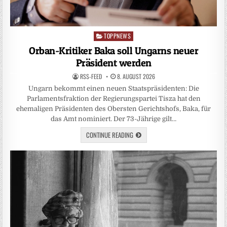
TOPPNEWS
Posted
in
Orban-Kritiker Baka soll Ungarns neuer
Präsident werden
RSS-FEED
8. AUGUST 2026
Ungarn bekommt einen neuen Staatspräsidenten: Die
Parlamentsfraktion der Regierungspartei Tisza hat den
ehemaligen Präsidenten des Obersten Gerichtshofs, Baka, für
das Amt nominiert. Der 73-Jährige gilt…
CONTINUE READING