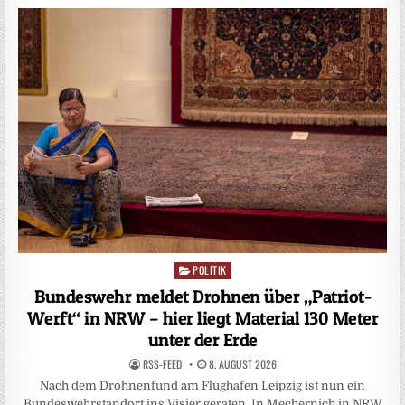
POLITIK
Posted
in
Bundeswehr meldet Drohnen über „Patriot-
Werft“ in NRW – hier liegt Material 130 Meter
unter der Erde
RSS-FEED
8. AUGUST 2026
Nach dem Drohnenfund am Flughafen Leipzig ist nun ein
Bundeswehrstandort ins Visier geraten. In Mechernich in NRW