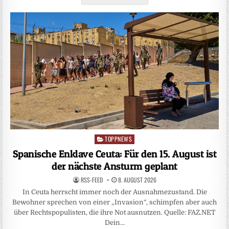
TOPPNEWS
Posted
in
Spanische Enklave Ceuta: Für den 15. August ist
der nächste Ansturm geplant
RSS-FEED
8. AUGUST 2026
In Ceuta herrscht immer noch der Ausnahmezustand. Die
Bewohner sprechen von einer „Invasion“, schimpfen aber auch
über Rechtspopulisten, die ihre Not ausnutzen. Quelle: FAZ.NET
Dein…