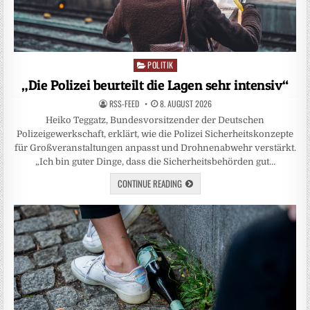
POLITIK
Posted
in
„Die Polizei beurteilt die Lagen sehr intensiv“
RSS-FEED
8. AUGUST 2026
Heiko Teggatz, Bundesvorsitzender der Deutschen
Polizeigewerkschaft, erklärt, wie die Polizei Sicherheitskonzepte
für Großveranstaltungen anpasst und Drohnenabwehr verstärkt.
„Ich bin guter Dinge, dass die Sicherheitsbehörden gut…
CONTINUE READING