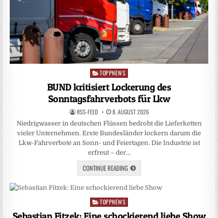
TOPPNEWS
Posted
in
BUND kritisiert Lockerung des
Sonntagsfahrverbots für Lkw
RSS-FEED
8. AUGUST 2026
Niedrigwasser in deutschen Flüssen bedroht die Lieferketten
vieler Unternehmen. Erste Bundesländer lockern darum die
Lkw-Fahrverbote an Sonn- und Feiertagen. Die Industrie ist
erfreut – der…
CONTINUE READING
TOPPNEWS
Posted
in
Sebastian Fitzek: Eine schockierend liebe Show