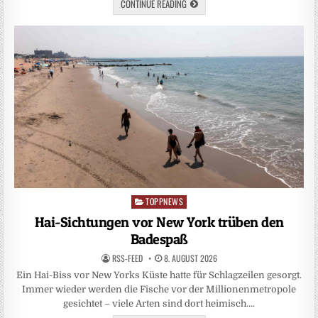
CONTINUE READING
TOPPNEWS
Posted
in
Hai-Sichtungen vor New York trüben den
Badespaß
RSS-FEED
8. AUGUST 2026
Ein Hai-Biss vor New Yorks Küste hatte für Schlagzeilen gesorgt.
Immer wieder werden die Fische vor der Millionenmetropole
gesichtet – viele Arten sind dort heimisch….