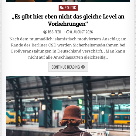
POLITIK
Posted
in
„Es gibt hier eben nicht das gleiche Level an
Vorkehrungen“
RSS-FEED
8. AUGUST 2026
Nach dem mutmaßlich islamistisch motiviertem Anschlag am
Rande des Berliner CSD werden Sicherheitsmaßnahmen bei
Großveranstaltungen in Deutschland verschärft. „Man kann
nicht auf alle Anschlagsarten gleichzeitig…
CONTINUE READING