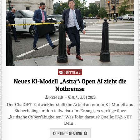
TOPPNEWS
Posted
in
Neues KI-Modell „Astra“: Open AI zieht die
Notbremse
RSS-FEED
8. AUGUST 2026
Der ChatGPT-Entwickler stellt die Arbeit an einem KI-Modell aus
Sicherheitsgründen teilweise ein. Er sagt, es verfüge über
„kritische Cyberfähigkeiten“. Was folgt daraus? Quelle: FAZ.NET
Dein…
CONTINUE READING