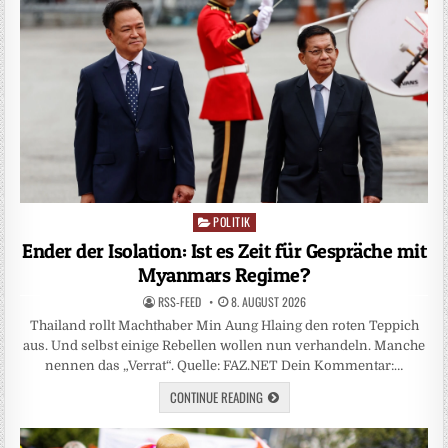
POLITIK
Posted
in
Ender der Isolation: Ist es Zeit für Gespräche mit
Myanmars Regime?
RSS-FEED
8. AUGUST 2026
Thailand rollt Machthaber Min Aung Hlaing den roten Teppich
aus. Und selbst einige Rebellen wollen nun verhandeln. Manche
nennen das „Verrat“. Quelle: FAZ.NET Dein Kommentar:…
CONTINUE READING