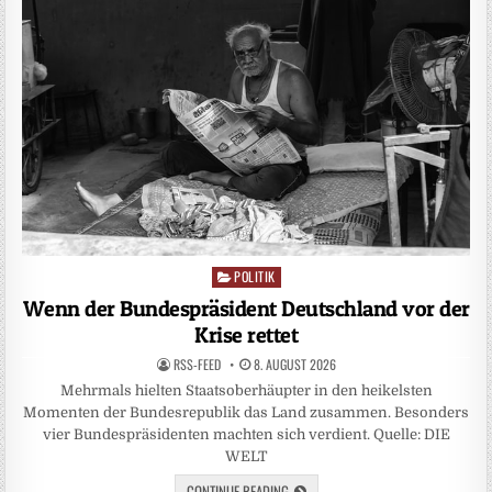
POLITIK
Posted
in
Wenn der Bundespräsident Deutschland vor der
Krise rettet
RSS-FEED
8. AUGUST 2026
Mehrmals hielten Staatsoberhäupter in den heikelsten
Momenten der Bundesrepublik das Land zusammen. Besonders
vier Bundespräsidenten machten sich verdient. Quelle: DIE
WELT
CONTINUE READING