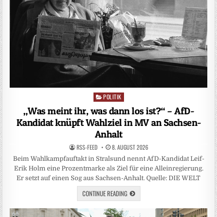
POLITIK
Posted
in
„Was meint ihr, was dann los ist?“ – AfD-
Kandidat knüpft Wahlziel in MV an Sachsen-
Anhalt
RSS-FEED
8. AUGUST 2026
Beim Wahlkampfauftakt in Stralsund nennt AfD-Kandidat Leif-
Erik Holm eine Prozentmarke als Ziel für eine Alleinregierung.
Er setzt auf einen Sog aus Sachsen-Anhalt. Quelle: DIE WELT
CONTINUE READING