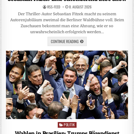
RSS-FEED
8. AUGUST 2026
Der Thriller-Autor Sebastian Fitzek macht zu seinem
Autorenjubiläum zweimal die Berliner Waldbühne voll. Beim
Zuschauen bekommt man eine Ahnung, wie er so
unwahrscheinlich erfolgreich werden…
CONTINUE READING
POLITIK
Posted
in
Wahlen in Brasilien: Trumps Bärendienst