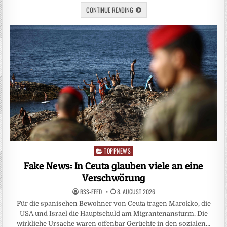
CONTINUE READING
TOPPNEWS
Posted
in
Fake News: In Ceuta glauben viele an eine
Verschwörung
RSS-FEED
8. AUGUST 2026
Für die spanischen Bewohner von Ceuta tragen Marokko, die
USA und Israel die Hauptschuld am Migrantenansturm. Die
wirkliche Ursache waren offenbar Gerüchte in den sozialen…