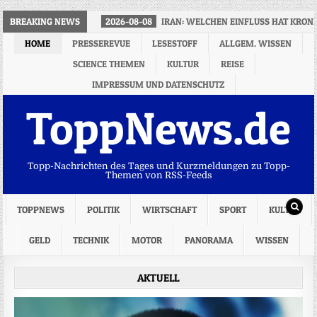
BREAKING NEWS
2026-08-08
IRAN: WELCHEN EINFLUSS HAT KRON
HOME
PRESSEREVUE
LESESTOFF
ALLGEM. WISSEN
SCIENCE THEMEN
KULTUR
REISE
IMPRESSUM UND DATENSCHUTZ
ToppNews.de
Topp-Nachrichten des Tages und Kurzmeldungen zu Topp-
Themen von RSS-Feeds
TOPPNEWS
POLITIK
WIRTSCHAFT
SPORT
KULTUR
GELD
TECHNIK
MOTOR
PANORAMA
WISSEN
AKTUELL