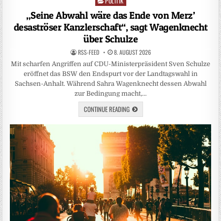
POLITIK
Posted
in
„Seine Abwahl wäre das Ende von Merz’
desaströser Kanzlerschaft“, sagt Wagenknecht
über Schulze
RSS-FEED
8. AUGUST 2026
Mit scharfen Angriffen auf CDU-Ministerpräsident Sven Schulze
eröffnet das BSW den Endspurt vor der Landtagswahl in
Sachsen-Anhalt. Während Sahra Wagenknecht dessen Abwahl
zur Bedingung macht,…
CONTINUE READING