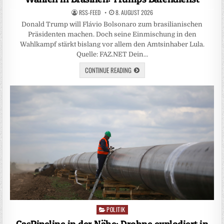
RSS-FEED
8. AUGUST 2026
Donald Trump will Flávio Bolsonaro zum brasilianischen
Präsidenten machen. Doch seine Einmischung in den
Wahlkampf stärkt bislang vor allem den Amtsinhaber Lula.
Quelle: FAZ.NET Dein…
CONTINUE READING
POLITIK
Posted
in
GasPipeline in der Nähe: Drohne explodiert in