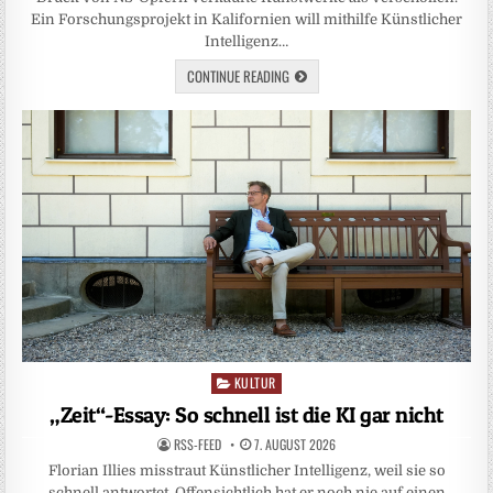
Ein Forschungsprojekt in Kalifornien will mithilfe Künstlicher
Intelligenz…
CONTINUE READING
KULTUR
Posted
in
„Zeit“-Essay: So schnell ist die KI gar nicht
RSS-FEED
7. AUGUST 2026
Florian Illies misstraut Künstlicher Intelligenz, weil sie so
schnell antwortet. Offensichtlich hat er noch nie auf einen