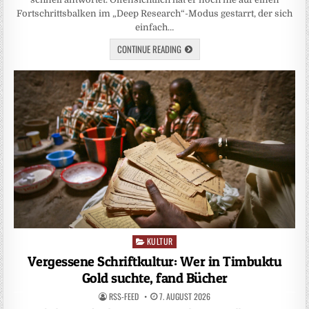
Fortschrittsbalken im „Deep Research“-Modus gestarrt, der sich
einfach…
CONTINUE READING
KULTUR
Posted
in
Vergessene Schriftkultur: Wer in Timbuktu
Gold suchte, fand Bücher
RSS-FEED
7. AUGUST 2026