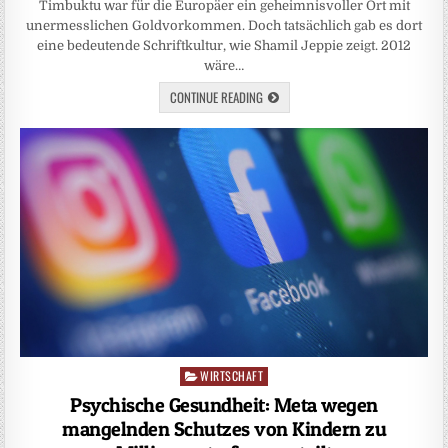
Timbuktu war für die Europäer ein geheimnisvoller Ort mit
unermesslichen Goldvorkommen. Doch tatsächlich gab es dort
eine bedeutende Schriftkultur, wie Shamil Jeppie zeigt. 2012
wäre…
CONTINUE READING
WIRTSCHAFT
Posted
in
Psychische Gesundheit: Meta wegen
mangelnden Schutzes von Kindern zu