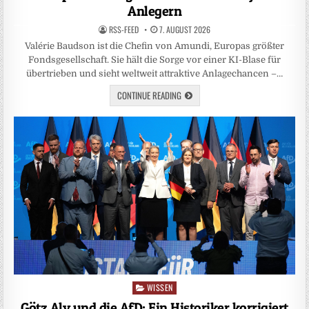
Anlegern
RSS-FEED
7. AUGUST 2026
Valérie Baudson ist die Chefin von Amundi, Europas größter
Fondsgesellschaft. Sie hält die Sorge vor einer KI-Blase für
übertrieben und sieht weltweit attraktive Anlagechancen –…
CONTINUE READING
WISSEN
Posted
in
Götz Aly und die AfD: Ein Historiker korrigiert