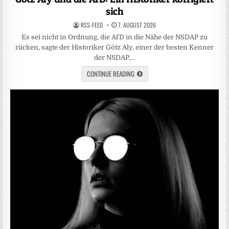
sich
RSS-FEED
7. AUGUST 2026
Es sei nicht in Ordnung, die AfD in die Nähe der NSDAP zu
rücken, sagte der Historiker Götz Aly, einer der besten Kenner
der NSDAP,…
CONTINUE READING