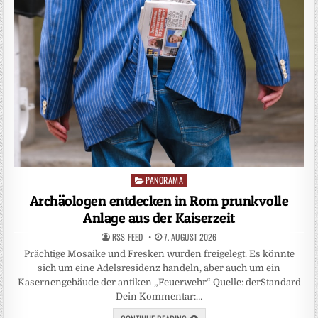
PANORAMA
Posted
in
Archäologen entdecken in Rom prunkvolle
Anlage aus der Kaiserzeit
RSS-FEED
7. AUGUST 2026
Prächtige Mosaike und Fresken wurden freigelegt. Es könnte
sich um eine Adelsresidenz handeln, aber auch um ein
Kasernengebäude der antiken „Feuerwehr“ Quelle: derStandard
Dein Kommentar:…