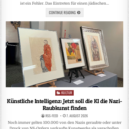
ist ein Fehler. Das Eintreten für einen jüdischen…
CONTINUE READING
KULTUR
Posted
in
Künstliche Intelligenz: Jetzt soll die KI die Nazi-
Raubkunst finden
RSS-FEED
7. AUGUST 2026
Noch immer gelten 100.000 von den Nazis geraubte oder unter
Druck von NS-Opfern verkaufte Kunstwerke als verschollen.