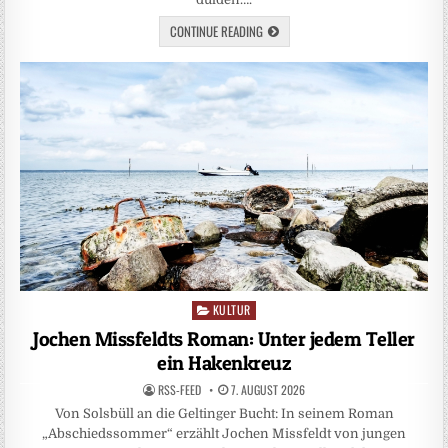
CONTINUE READING
KULTUR
Posted
in
Jochen Missfeldts Roman: Unter jedem Teller
ein Hakenkreuz
RSS-FEED
7. AUGUST 2026
Von Solsbüll an die Geltinger Bucht: In seinem Roman
„Abschiedssommer“ erzählt Jochen Missfeldt von jungen