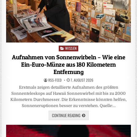
WISSEN
Posted
in
Aufnahmen von Sonnenwirbeln – Wie eine
Ein-Euro-Münze aus 180 Kilometern
Entfernung
RSS-FEED
7. AUGUST 2026
Erstmals zeigen detaillierte Aufnahmen des größten
Sonnenteleskops auf Hawaii Sonnenwirbel mit bis zu 2000
Kilometern Durchmesser. Die Erkenntnisse könnten helfen,
Sonneneruptionen besser zu verstehen. Quelle:…
CONTINUE READING