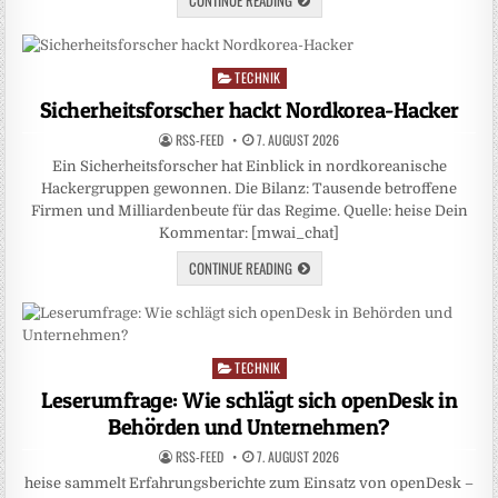
TECHNIK
Posted
in
Sicherheitsforscher hackt Nordkorea-Hacker
RSS-FEED
7. AUGUST 2026
Ein Sicherheitsforscher hat Einblick in nordkoreanische
Hackergruppen gewonnen. Die Bilanz: Tausende betroffene
Firmen und Milliardenbeute für das Regime. Quelle: heise Dein
Kommentar: [mwai_chat]
CONTINUE READING
TECHNIK
Posted
in
Leserumfrage: Wie schlägt sich openDesk in
Behörden und Unternehmen?
RSS-FEED
7. AUGUST 2026
heise sammelt Erfahrungsberichte zum Einsatz von openDesk –