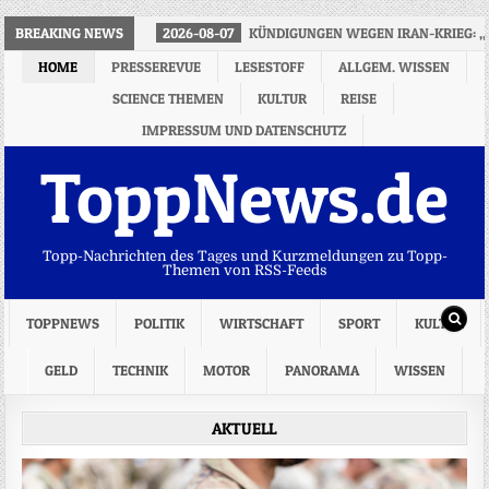
BREAKING NEWS
2026-08-07
KÜNDIGUNGEN WEGEN IRAN-KRIEG: „
HOME
PRESSEREVUE
LESESTOFF
ALLGEM. WISSEN
SCIENCE THEMEN
KULTUR
REISE
IMPRESSUM UND DATENSCHUTZ
ToppNews.de
Topp-Nachrichten des Tages und Kurzmeldungen zu Topp-
Themen von RSS-Feeds
TOPPNEWS
POLITIK
WIRTSCHAFT
SPORT
KULTUR
GELD
TECHNIK
MOTOR
PANORAMA
WISSEN
AKTUELL