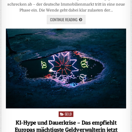
schrecken ab – der deutsche Immobilienmarkt tritt in eine neue
Phase ein. Die Wende geht dabei klar zulasten der…
CONTINUE READING
GELD
Posted
in
KI-Hype und Dauerkrise – Das empfiehlt
Europas mächtigste Geldverwalterin jetzt