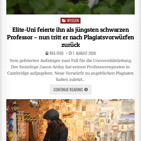
WISSEN
Posted
in
Elite-Uni feierte ihn als jüngsten schwarzen
Professor – nun tritt er nach Plagiatsvorwürfen
zurück
RSS-FEED
7. AUGUST 2026
Vom gefeierten Aufsteiger zum Fall für die Universitätsleitung:
Der Soziologe Jason Arday hat seinen Professorenposten in
Cambridge aufgegeben. Neue Vorwürfe zu angeblichen Plagiaten
hatten zuletzt…
CONTINUE READING