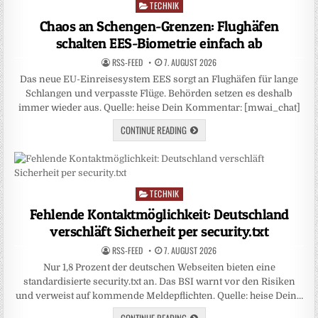
TECHNIK
Posted
in
Chaos an Schengen-Grenzen: Flughäfen
schalten EES-Biometrie einfach ab
RSS-FEED
7. AUGUST 2026
Das neue EU-Einreisesystem EES sorgt an Flughäfen für lange
Schlangen und verpasste Flüge. Behörden setzen es deshalb
immer wieder aus. Quelle: heise Dein Kommentar: [mwai_chat]
CONTINUE READING
TECHNIK
Posted
in
Fehlende Kontaktmöglichkeit: Deutschland
verschläft Sicherheit per security.txt
RSS-FEED
7. AUGUST 2026
Nur 1,8 Prozent der deutschen Webseiten bieten eine
standardisierte security.txt an. Das BSI warnt vor den Risiken
und verweist auf kommende Meldepflichten. Quelle: heise Dein…
CONTINUE READING