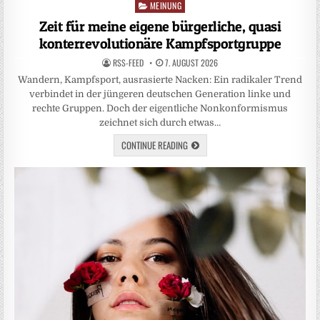
MEINUNG
Posted
in
Zeit für meine eigene bürgerliche, quasi
konterrevolutionäre Kampfsportgruppe
RSS-FEED
7. AUGUST 2026
Wandern, Kampfsport, ausrasierte Nacken: Ein radikaler Trend
verbindet in der jüngeren deutschen Generation linke und
rechte Gruppen. Doch der eigentliche Nonkonformismus
zeichnet sich durch etwas…
CONTINUE READING