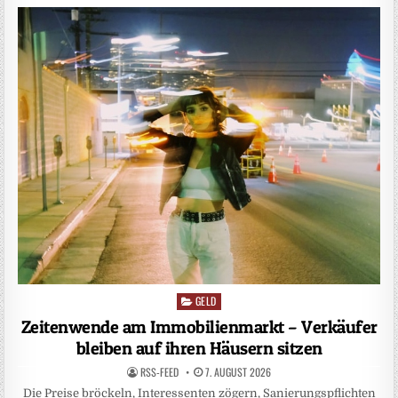
GELD
Posted
in
Zeitenwende am Immobilienmarkt – Verkäufer
bleiben auf ihren Häusern sitzen
RSS-FEED
7. AUGUST 2026
Die Preise bröckeln, Interessenten zögern, Sanierungspflichten