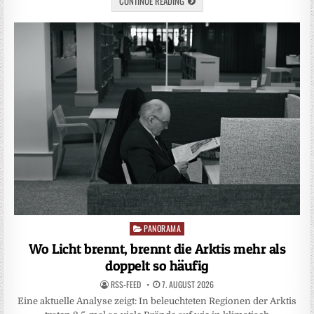
CONTINUE READING
PANORAMA
Posted
in
Wo Licht brennt, brennt die Arktis mehr als
doppelt so häufig
RSS-FEED
7. AUGUST 2026
Eine aktuelle Analyse zeigt: In beleuchteten Regionen der Arktis