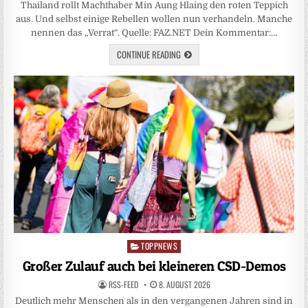
Thailand rollt Machthaber Min Aung Hlaing den roten Teppich
aus. Und selbst einige Rebellen wollen nun verhandeln. Manche
nennen das „Verrat“. Quelle: FAZ.NET Dein Kommentar:…
CONTINUE READING
TOPPNEWS
Posted
in
Großer Zulauf auch bei kleineren CSD-Demos
RSS-FEED
8. AUGUST 2026
Deutlich mehr Menschen als in den vergangenen Jahren sind in