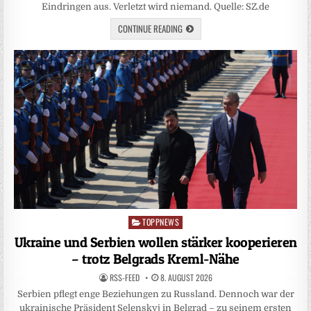
Eindringen aus. Verletzt wird niemand. Quelle: SZ.de
CONTINUE READING
TOPPNEWS
Posted
in
Ukraine und Serbien wollen stärker kooperieren
– trotz Belgrads Kreml-Nähe
RSS-FEED
8. AUGUST 2026
Serbien pflegt enge Beziehungen zu Russland. Dennoch war der
ukrainische Präsident Selenskyj in Belgrad – zu seinem ersten