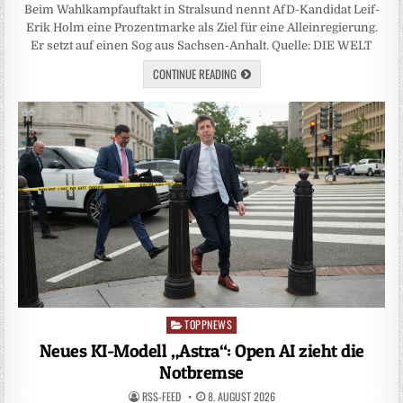
Beim Wahlkampfauftakt in Stralsund nennt AfD-Kandidat Leif-
Erik Holm eine Prozentmarke als Ziel für eine Alleinregierung.
Er setzt auf einen Sog aus Sachsen-Anhalt. Quelle: DIE WELT
CONTINUE READING
TOPPNEWS
Posted
in
Neues KI-Modell „Astra“: Open AI zieht die
Notbremse
RSS-FEED
8. AUGUST 2026