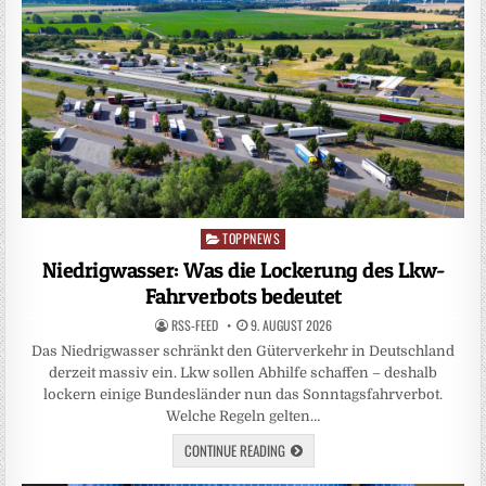
TOPPNEWS
Posted
in
Niedrigwasser: Was die Lockerung des Lkw-
Fahrverbots bedeutet
RSS-FEED
9. AUGUST 2026
Das Niedrigwasser schränkt den Güterverkehr in Deutschland
derzeit massiv ein. Lkw sollen Abhilfe schaffen – deshalb
lockern einige Bundesländer nun das Sonntagsfahrverbot.
Welche Regeln gelten…
CONTINUE READING