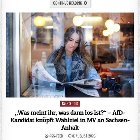
CONTINUE READING
POLITIK
Posted
in
„Was meint ihr, was dann los ist?“ – AfD-
Kandidat knüpft Wahlziel in MV an Sachsen-
Anhalt
RSS-FEED
8. AUGUST 2026