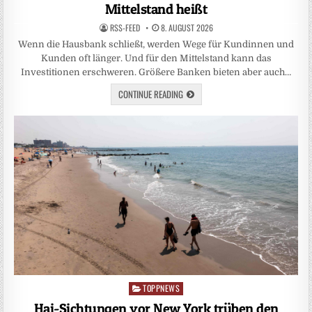
Mittelstand heißt
RSS-FEED
8. AUGUST 2026
Wenn die Hausbank schließt, werden Wege für Kundinnen und
Kunden oft länger. Und für den Mittelstand kann das
Investitionen erschweren. Größere Banken bieten aber auch…
CONTINUE READING
TOPPNEWS
Posted
in
Hai-Sichtungen vor New York trüben den