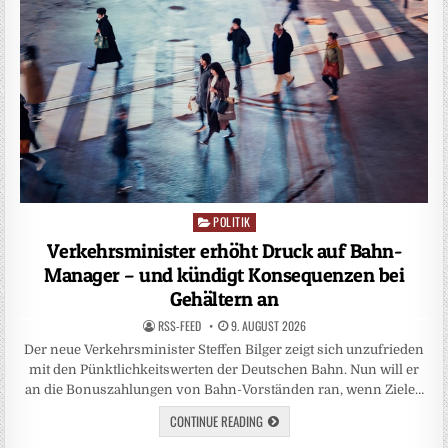
POLITIK
Posted
in
Verkehrsminister erhöht Druck auf Bahn-
Manager – und kündigt Konsequenzen bei
Gehältern an
RSS-FEED
9. AUGUST 2026
Der neue Verkehrsminister Steffen Bilger zeigt sich unzufrieden
mit den Pünktlichkeitswerten der Deutschen Bahn. Nun will er
an die Bonuszahlungen von Bahn-Vorständen ran, wenn Ziele…
CONTINUE READING