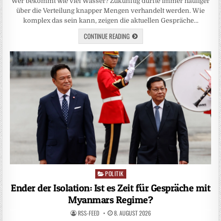
Wer bekommt wie viel Wasser? Zukünftig dürfte immer häufiger
über die Verteilung knapper Mengen verhandelt werden. Wie
komplex das sein kann, zeigen die aktuellen Gespräche…
CONTINUE READING
POLITIK
Posted
in
Ender der Isolation: Ist es Zeit für Gespräche mit
Myanmars Regime?
RSS-FEED
8. AUGUST 2026