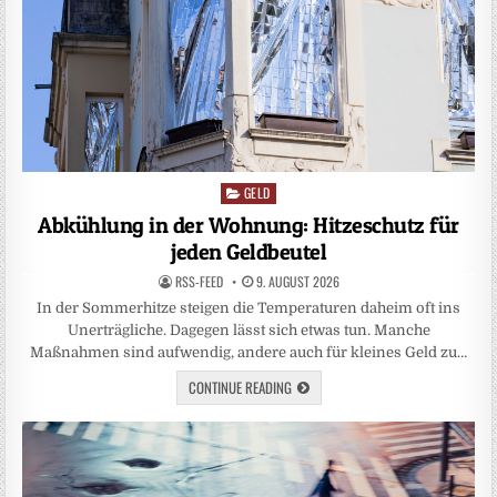
GELD
Posted
in
Abkühlung in der Wohnung: Hitzeschutz für
jeden Geldbeutel
RSS-FEED
9. AUGUST 2026
In der Sommerhitze steigen die Temperaturen daheim oft ins
Unerträgliche. Dagegen lässt sich etwas tun. Manche
Maßnahmen sind aufwendig, andere auch für kleines Geld zu…
CONTINUE READING