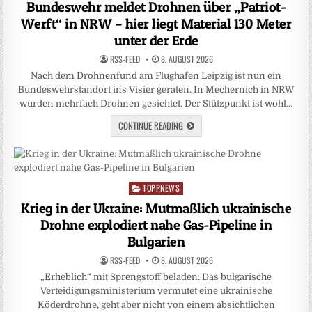
in
Bundeswehr meldet Drohnen über „Patriot-
Werft“ in NRW – hier liegt Material 130 Meter
unter der Erde
RSS-FEED
8. AUGUST 2026
Nach dem Drohnenfund am Flughafen Leipzig ist nun ein
Bundeswehrstandort ins Visier geraten. In Mechernich in NRW
wurden mehrfach Drohnen gesichtet. Der Stützpunkt ist wohl…
CONTINUE READING
TOPPNEWS
Posted
in
Krieg in der Ukraine: Mutmaßlich ukrainische
Drohne explodiert nahe Gas-Pipeline in
Bulgarien
RSS-FEED
8. AUGUST 2026
„Erheblich“ mit Sprengstoff beladen: Das bulgarische
Verteidigungsministerium vermutet eine ukrainische
Köderdrohne, geht aber nicht von einem absichtlichen