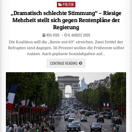
POLITIK
Posted
in
„Dramatisch schlechte Stimmung“ – Riesige
Mehrheit stellt sich gegen Rentenpläne der
Regierung
RSS-FEED
8. AUGUST 2026
Die Koalition will die „Rente mit 63“ streichen. Zwei Drittel der
Befragten sind dagegen, 56 Prozent wollen die Frührente selbst
nutzen. Auch geplante Sozialabgaben auf…
CONTINUE READING