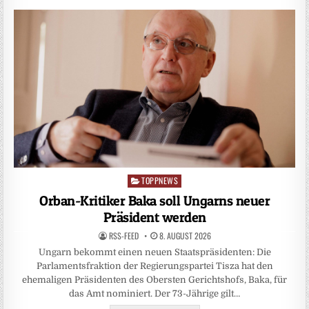
TOPPNEWS
Posted
in
Orban-Kritiker Baka soll Ungarns neuer
Präsident werden
RSS-FEED
8. AUGUST 2026
Ungarn bekommt einen neuen Staatspräsidenten: Die
Parlamentsfraktion der Regierungspartei Tisza hat den
ehemaligen Präsidenten des Obersten Gerichtshofs, Baka, für
das Amt nominiert. Der 73-Jährige gilt…