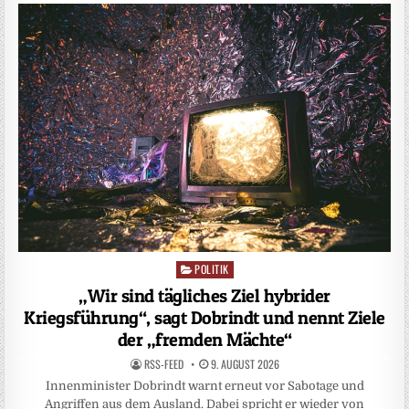
POLITIK
Posted
in
„Wir sind tägliches Ziel hybrider
Kriegsführung“, sagt Dobrindt und nennt Ziele
der „fremden Mächte“
RSS-FEED
9. AUGUST 2026
Innenminister Dobrindt warnt erneut vor Sabotage und
Angriffen aus dem Ausland. Dabei spricht er wieder von