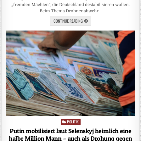
„fremden Mächten“, die Deutschland destabilisieren wollen.
Beim Thema Drohnenabwehr…
CONTINUE READING
POLITIK
Posted
in
Putin mobilisiert laut Selenskyj heimlich eine
halbe Million Mann – auch als Drohung gegen