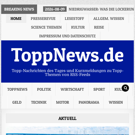
BREAKING NEWS
2026-08-09
NIEDRIGWASSER: WAS DIE LOCKERUN
HOME
PRESSEREVUE
LESESTOFF
ALLGEM. WISSEN
SCIENCE THEMEN
KULTUR
REISE
IMPRESSUM UND DATENSCHUTZ
ToppNews.de
Topp-Nachrichten des Tages und Kurzmeldungen zu Topp-
Themen von RSS-Feeds
TOPPNEWS
POLITIK
WIRTSCHAFT
SPORT
KULTUR
GELD
TECHNIK
MOTOR
PANORAMA
WISSEN
AKTUELL