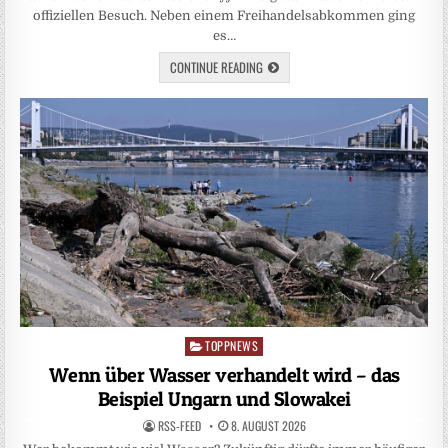
offiziellen Besuch. Neben einem Freihandelsabkommen ging
es…
CONTINUE READING
TOPPNEWS
Posted
in
Wenn über Wasser verhandelt wird – das
Beispiel Ungarn und Slowakei
RSS-FEED
8. AUGUST 2026