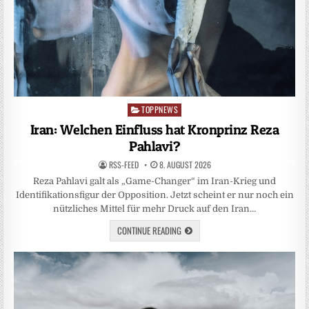
TOPPNEWS
Posted
in
Iran: Welchen Einfluss hat Kronprinz Reza
Pahlavi?
RSS-FEED
8. AUGUST 2026
Reza Pahlavi galt als „Game-Changer“ im Iran-Krieg und
Identifikationsfigur der Opposition. Jetzt scheint er nur noch ein
nützliches Mittel für mehr Druck auf den Iran…
CONTINUE READING