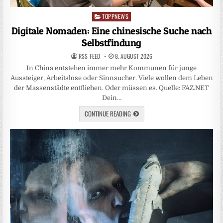
TOPPNEWS
Posted
in
Digitale Nomaden: Eine chinesische Suche nach
Selbstfindung
RSS-FEED
8. AUGUST 2026
In China entstehen immer mehr Kommunen für junge
Aussteiger, Arbeitslose oder Sinnsucher. Viele wollen dem Leben
der Massenstädte entfliehen. Oder müssen es. Quelle: FAZ.NET
Dein…
CONTINUE READING