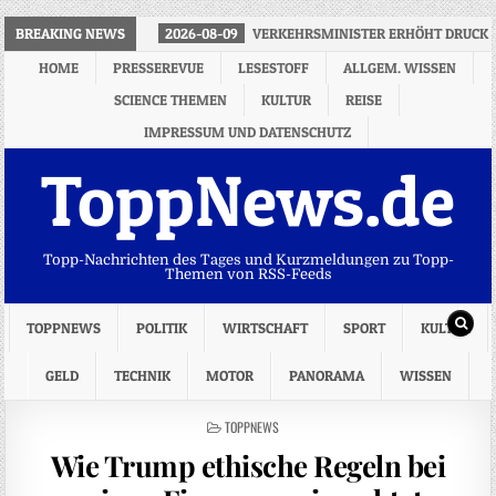
BREAKING NEWS
2026-08-09
VERKEHRSMINISTER ERHÖHT DRUCK 
HOME
PRESSEREVUE
LESESTOFF
ALLGEM. WISSEN
SCIENCE THEMEN
KULTUR
REISE
IMPRESSUM UND DATENSCHUTZ
ToppNews.de
Topp-Nachrichten des Tages und Kurzmeldungen zu Topp-
Themen von RSS-Feeds
TOPPNEWS
POLITIK
WIRTSCHAFT
SPORT
KULTUR
GELD
TECHNIK
MOTOR
PANORAMA
WISSEN
POSTED
TOPPNEWS
IN
Wie Trump ethische Regeln bei