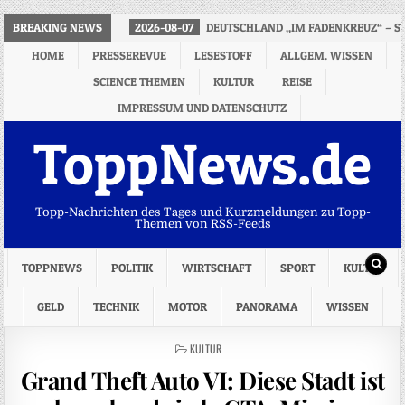
BREAKING NEWS
2026-08-07
DEUTSCHLAND „IM FADENKREUZ“ – 
HOME
PRESSEREVUE
LESESTOFF
ALLGEM. WISSEN
SCIENCE THEMEN
KULTUR
REISE
IMPRESSUM UND DATENSCHUTZ
ToppNews.de
Topp-Nachrichten des Tages und Kurzmeldungen zu Topp-
Themen von RSS-Feeds
TOPPNEWS
POLITIK
WIRTSCHAFT
SPORT
KULTUR
GELD
TECHNIK
MOTOR
PANORAMA
WISSEN
POSTED
KULTUR
IN
Grand Theft Auto VI: Diese Stadt ist