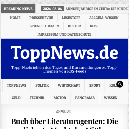
BREAKING NEWS
2026-08-06
MINDERJÄHRIGE IN CEUTA: DIE KIND
HOME
PRESSEREVUE
LESESTOFF
ALLGEM. WISSEN
SCIENCE THEMEN
KULTUR
REISE
IMPRESSUM UND DATENSCHUTZ
ToppNews.de
Topp-Nachrichten des Tages und Kurzmeldungen zu Topp-
Themen von RSS-Feeds
TOPPNEWS
POLITIK
WIRTSCHAFT
SPORT
KULTUR
GELD
TECHNIK
MOTOR
PANORAMA
WISSEN
POSTED
KULTUR
IN
Buch über Literaturagenten: Die