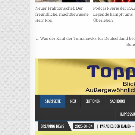
Podcast-Serie der F.A.
Neuer Fraktionschef: Der
Legende kämpft ums
freundliche, machtbewusste
Überleben
Herr Frei
Beitragsnavigation
← Was der Kauf der Tomahawks für Deutschland bed
Bund