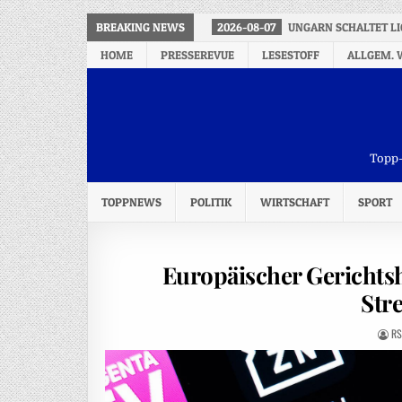
BREAKING NEWS
2026-08-07
UNGARN SCHALTET L
HOME
PRESSEREVUE
LESESTOFF
ALLGEM. 
Topp-
TOPPNEWS
POLITIK
WIRTSCHAFT
SPORT
Europäischer Gerichtsh
Str
RS