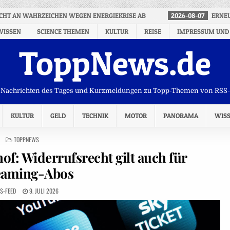
ICHT AN WAHRZEICHEN WEGEN ENERGIEKRISE AB
2026-08-07
ERNEU
WISSEN
SCIENCE THEMEN
KULTUR
REISE
IMPRESSUM UND
ToppNews.de
Nachrichten des Tages und Kurzmeldungen zu Topp-Themen von RSS
KULTUR
GELD
TECHNIK
MOTOR
PANORAMA
WIS
POSTED
TOPPNEWS
IN
of: Widerrufsrecht gilt auch für
eaming-Abos
S-FEED
9. JULI 2026