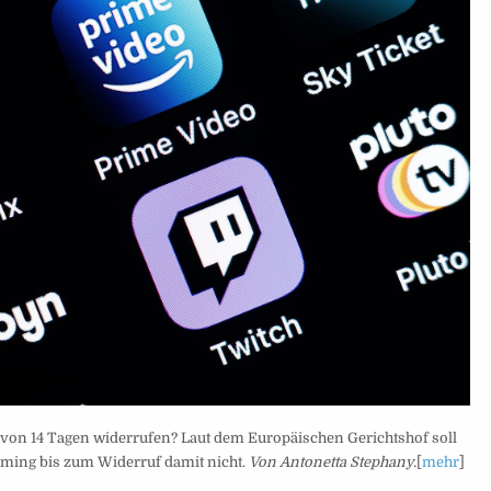
von 14 Tagen widerrufen? Laut dem Europäischen Gerichtshof soll
eaming bis zum Widerruf damit nicht.
Von Antonetta Stephany.
[
mehr
]