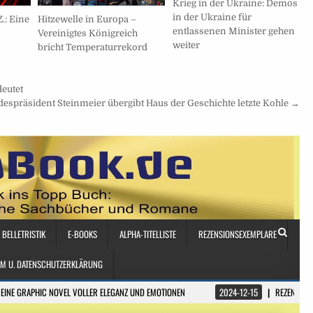
Krieg in der Ukraine: Demos
in der Ukraine für
Z.: Eine
Hitzewelle in Europa –
entlassenen Minister gehen
Vereinigtes Königreich
weiter
bricht Temperaturrekord
eutet
espräsident Steinmeier übergibt Haus der Geschichte letzte Kohle →