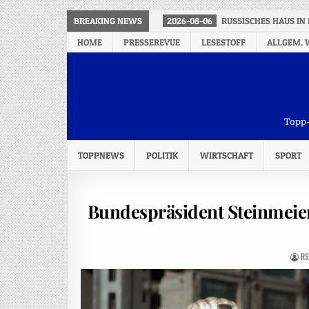
BREAKING NEWS
2026-08-06
RUSSISCHES HAUS IN
HOME
PRESSEREVUE
LESESTOFF
ALLGEM. 
Topp-
TOPPNEWS
POLITIK
WIRTSCHAFT
SPORT
Bundespräsident Steinmeier
RS