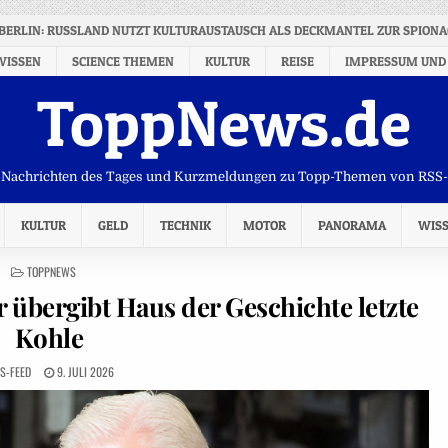
 BERLIN: RUSSLAND NUTZT KULTURAUSTAUSCH ALS DECKMANTEL ZUR SPION
WISSEN
SCIENCE THEMEN
KULTUR
REISE
IMPRESSUM UND
ToppNews.de
Nachrichten des Tages und Kurzmeldungen zu Topp-Themen von RSS
KULTUR
GELD
TECHNIK
MOTOR
PANORAMA
WIS
POSTED
TOPPNEWS
IN
 übergibt Haus der Geschichte letzte
Kohle
S-FEED
9. JULI 2026