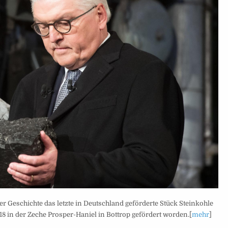
 Geschichte das letzte in Deutschland geförderte Stück Steinkohle
 in der Zeche Prosper-Haniel in Bottrop gefördert worden.[
mehr
]