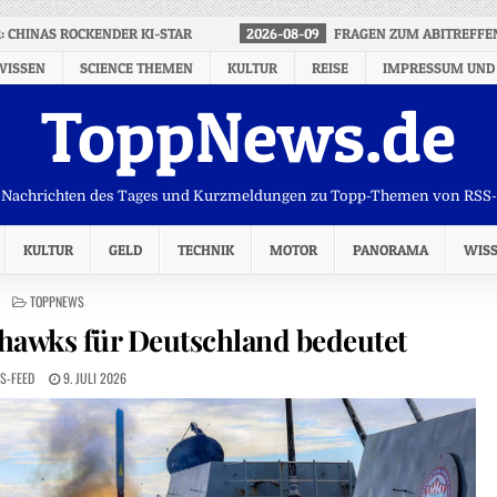
 CHINAS ROCKENDER KI-STAR
2026-08-09
FRAGEN ZUM ABITREFFE
WISSEN
SCIENCE THEMEN
KULTUR
REISE
IMPRESSUM UND
ToppNews.de
Nachrichten des Tages und Kurzmeldungen zu Topp-Themen von RSS
KULTUR
GELD
TECHNIK
MOTOR
PANORAMA
WIS
POSTED
TOPPNEWS
IN
hawks für Deutschland bedeutet
S-FEED
9. JULI 2026