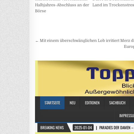
Halbjahres-Abschluss an der
Land im Trockenstre
Börse
Beitragsnavigation
← Mit einem überschwänglichen Lob irritiert Merz d
Europ