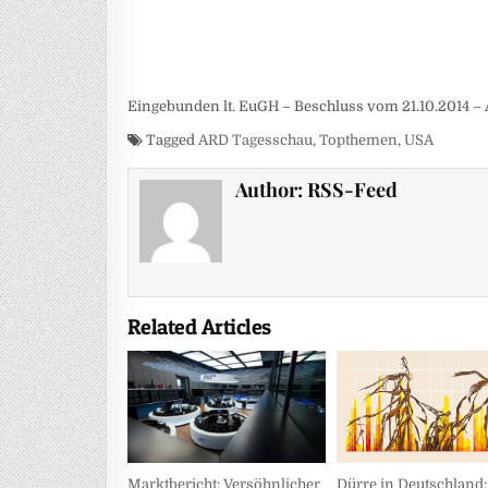
Eingebunden lt. EuGH – Beschluss vom 21.10.2014 – 
Tagged
ARD Tagesschau
,
Topthemen
,
USA
Author:
RSS-Feed
Related Articles
Marktbericht: Versöhnlicher
Dürre in Deutschland: