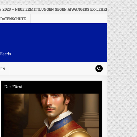
N 2023 – NEUE ERMITTLUNGEN GEGEN AIWANGERS EX-LEHRER
2026-
 DATENSCHUTZ
-Feeds
SEN
Der Fürst