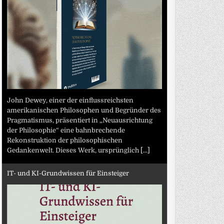
John Dewey, einer der einflussreichsten
amerikanischen Philosophen und Begründer des
Pragmatismus, präsentiert in „Neuausrichtung
der Philosophie“ eine bahnbrechende
Rekonstruktion der philosophischen
Gedankenwelt. Dieses Werk, ursprünglich
[...]
IT- und KI-Grundwissen für Einsteiger