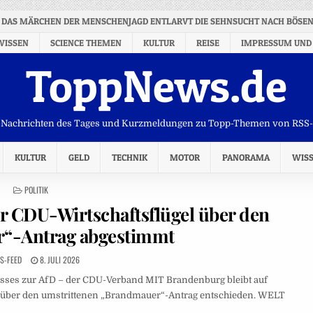
: DAS MÄRCHEN DER MENSCHENJAGD ENTLARVT DIE SEHNSUCHT NACH BÖSEN
WISSEN
SCIENCE THEMEN
KULTUR
REISE
IMPRESSUM UND
ToppNews.de
Nachrichten des Tages und Kurzmeldungen zu Topp-Themen von RSS
KULTUR
GELD
TECHNIK
MOTOR
PANORAMA
WIS
POSTED
POLITIK
IN
r CDU-Wirtschaftsflügel über den
“-Antrag abgestimmt
S-FEED
8. JULI 2026
sses zur AfD – der CDU-Verband MIT Brandenburg bleibt auf
de über den umstrittenen „Brandmauer“-Antrag entschieden. WELT