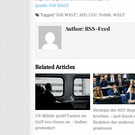
Quelle: DIE WELT
Tagged
"DIE WELT"
,
AfD
,
CDU
,
Politik
,
WELT
Author:
RSS-Feed
Related Articles
Strategie der AfD: Reg
US-Militär greift Tanker im
brechen – und durch 
Golf von Oman an – Indien
Reaktion der anderen
protestiert
gewinnen