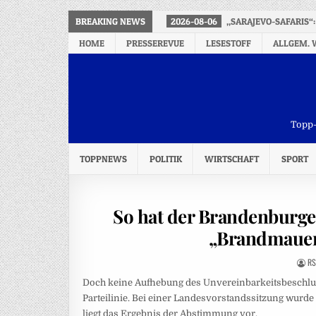
BREAKING NEWS
2026-08-06
„SARAJEVO-SAFARIS“
HOME
PRESSEREVUE
LESESTOFF
ALLGEM. 
Topp-
TOPPNEWS
POLITIK
WIRTSCHAFT
SPORT
So hat der Brandenburge
„Brandmauer
RS
Doch keine Aufhebung des Unvereinbarkeitsbeschlu
Parteilinie. Bei einer Landesvorstandssitzung wur
liegt das Ergebnis der Abstimmung vor.