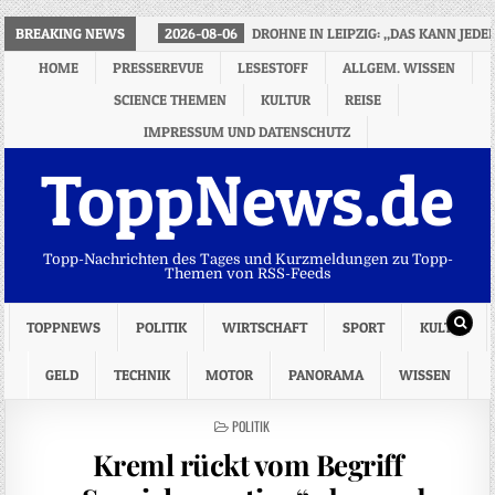
BREAKING NEWS
2026-08-06
DROHNE IN LEIPZIG: „DAS KANN JED
HOME
PRESSEREVUE
LESESTOFF
ALLGEM. WISSEN
SCIENCE THEMEN
KULTUR
REISE
IMPRESSUM UND DATENSCHUTZ
ToppNews.de
Topp-Nachrichten des Tages und Kurzmeldungen zu Topp-
Themen von RSS-Feeds
TOPPNEWS
POLITIK
WIRTSCHAFT
SPORT
KULTUR
GELD
TECHNIK
MOTOR
PANORAMA
WISSEN
POSTED
POLITIK
IN
Kreml rückt vom Begriff