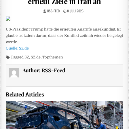
erneut Ziele in Iran an
RSS-FEED
8. JULI 2026
US-Präsident Trump hatte die erneuten Angriffe angekündigt. Er
glaube trotzdem daran, dass der Konflikt zeitnah wieder beigelegt
werde.
Quelle: SZ.de
Tagged
SZ
,
SZ.de
,
Topthemen
Author:
RSS-Feed
Related Articles