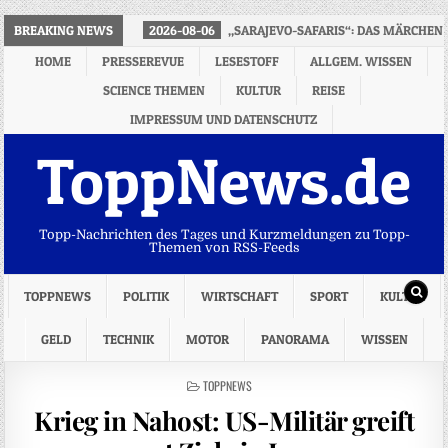
BREAKING NEWS
2026-08-06
„SARAJEVO-SAFARIS“: DAS MÄRCHEN
HOME
PRESSEREVUE
LESESTOFF
ALLGEM. WISSEN
SCIENCE THEMEN
KULTUR
REISE
IMPRESSUM UND DATENSCHUTZ
ToppNews.de
Topp-Nachrichten des Tages und Kurzmeldungen zu Topp-
Themen von RSS-Feeds
TOPPNEWS
POLITIK
WIRTSCHAFT
SPORT
KULTUR
GELD
TECHNIK
MOTOR
PANORAMA
WISSEN
POSTED
TOPPNEWS
IN
Krieg in Nahost: US-Militär greift