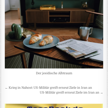
Der jesidische Albtraum
Beitragsnavigation
← Krieg in Nahost: US-Militär greift erneut Ziele in Iran an
US-Militär greift erneut Ziele im Iran an →