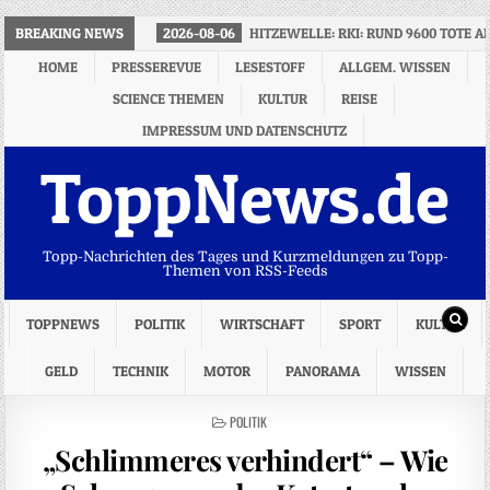
BREAKING NEWS
2026-08-06
HITZEWELLE: RKI: RUND 9600 TOTE A
HOME
PRESSEREVUE
LESESTOFF
ALLGEM. WISSEN
SCIENCE THEMEN
KULTUR
REISE
IMPRESSUM UND DATENSCHUTZ
ToppNews.de
Topp-Nachrichten des Tages und Kurzmeldungen zu Topp-
Themen von RSS-Feeds
TOPPNEWS
POLITIK
WIRTSCHAFT
SPORT
KULTUR
GELD
TECHNIK
MOTOR
PANORAMA
WISSEN
POSTED
POLITIK
IN
„Schlimmeres verhindert“ – Wie