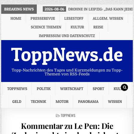
BREAKING NEWS
2026-08-06
DROHNE IN LEIPZIG: „DAS KANN JED
HOME
PRESSEREVUE
LESESTOFF
ALLGEM. WISSEN
SCIENCE THEMEN
KULTUR
REISE
IMPRESSUM UND DATENSCHUTZ
ToppNews.de
Topp-Nachrichten des Tages und Kurzmeldungen zu Topp-
Themen von RSS-Feeds
TOPPNEWS
POLITIK
WIRTSCHAFT
SPORT
KULTUR
GELD
TECHNIK
MOTOR
PANORAMA
WISSEN
POSTED
TOPPNEWS
IN
Kommentar zu Le Pen: Die