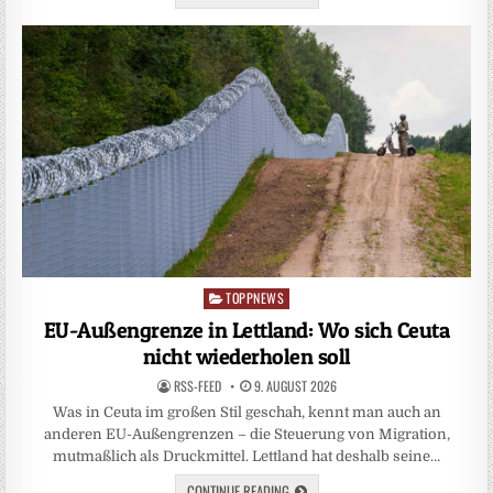
TOPPNEWS
Posted
in
EU-Außengrenze in Lettland: Wo sich Ceuta
nicht wiederholen soll
RSS-FEED
9. AUGUST 2026
Was in Ceuta im großen Stil geschah, kennt man auch an
anderen EU-Außengrenzen – die Steuerung von Migration,
mutmaßlich als Druckmittel. Lettland hat deshalb seine…
CONTINUE READING