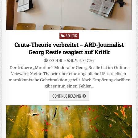
POLITIK
Posted
in
Ceuta-Theorie verbreitet – ARD-Journalist
Georg Restle reagiert auf Kritik
RSS-FEED
9. AUGUST 2026
Der frühere „Monitor“-Moderator Georg Restle hat im Online-
Netzwerk X eine Theorie über eine angebliche US-israelisch-
marokkanische Geheimaktion geteilt. Nach Empörung darüber
gibt er nun einen Fehler…
CONTINUE READING