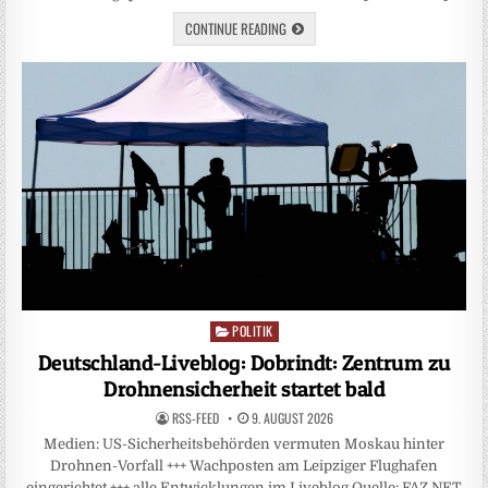
CONTINUE READING
POLITIK
Posted
in
Deutschland-Liveblog: Dobrindt: Zentrum zu
Drohnensicherheit startet bald
RSS-FEED
9. AUGUST 2026
Medien: US-Sicherheitsbehörden vermuten Moskau hinter
Drohnen-Vorfall +++ Wachposten am Leipziger Flughafen
eingerichtet +++ alle Entwicklungen im Liveblog Quelle: FAZ.NET