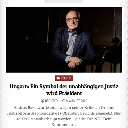
POLITIK
Posted
in
Ungarn: Ein Symbol der unabhängigen Justiz
wird Präsident
RSS-FEED
9. AUGUST 2026
András Baka wurde einst wegen seiner Kritik an Orbáns
Justizreform als Präsident des Obersten Gerichts abgesetzt. Nun
soll er Staatsoberhaupt werden. Quelle: FAZ.NET Dein
Kommentar:…