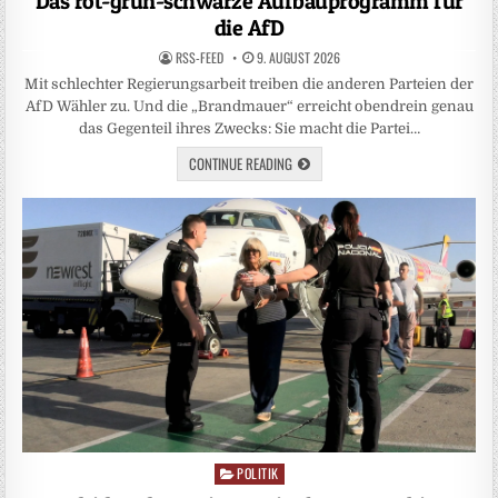
Das rot-grün-schwarze Aufbauprogramm für
die AfD
RSS-FEED
9. AUGUST 2026
Mit schlechter Regierungsarbeit treiben die anderen Parteien der
AfD Wähler zu. Und die „Brandmauer“ erreicht obendrein genau
das Gegenteil ihres Zwecks: Sie macht die Partei…
CONTINUE READING
POLITIK
Posted
in