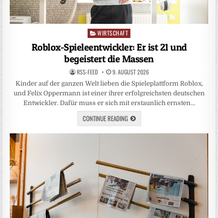
WIRTSCHAFT
Posted
in
Roblox-Spieleentwickler: Er ist 21 und
begeistert die Massen
RSS-FEED
9. AUGUST 2026
Kinder auf der ganzen Welt lieben die Spieleplattform Roblox,
und Felix Oppermann ist einer ihrer erfolgreichsten deutschen
Entwickler. Dafür muss er sich mit erstaunlich ernsten…
CONTINUE READING