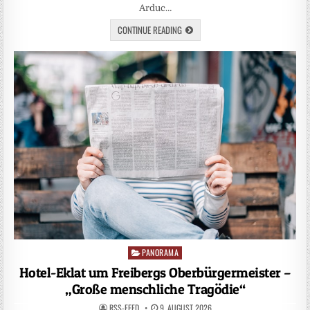
Arduc…
CONTINUE READING
PANORAMA
Posted
in
Hotel-Eklat um Freibergs Oberbürgermeister –
„Große menschliche Tragödie“
RSS-FEED
9. AUGUST 2026