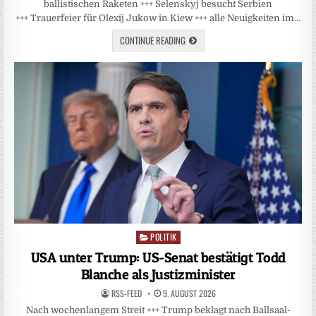
ballistischen Raketen +++ Selenskyj besucht Serbien
+++ Trauerfeier für Olexij Jukow in Kiew +++ alle Neuigkeiten im…
CONTINUE READING
POLITIK
Posted
in
USA unter Trump: US-Senat bestätigt Todd
Blanche als Justizminister
RSS-FEED
9. AUGUST 2026
Nach wochenlangem Streit +++ Trump beklagt nach Ballsaal-