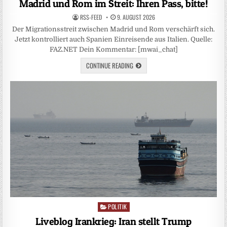
Madrid und Rom im Streit: Ihren Pass, bitte!
RSS-FEED
9. AUGUST 2026
Der Migrationsstreit zwischen Madrid und Rom verschärft sich.
Jetzt kontrolliert auch Spanien Einreisende aus Italien. Quelle:
FAZ.NET Dein Kommentar: [mwai_chat]
CONTINUE READING
POLITIK
Posted
in
Liveblog Irankrieg: Iran stellt Trump