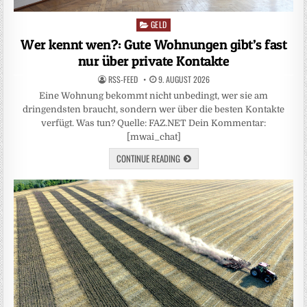
GELD
Posted
in
Wer kennt wen?: Gute Wohnungen gibt’s fast
nur über private Kontakte
RSS-FEED
9. AUGUST 2026
Eine Wohnung bekommt nicht unbedingt, wer sie am
dringendsten braucht, sondern wer über die besten Kontakte
verfügt. Was tun? Quelle: FAZ.NET Dein Kommentar:
[mwai_chat]
CONTINUE READING