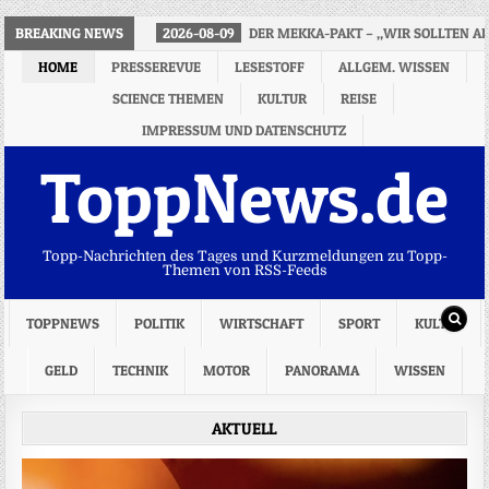
BREAKING NEWS
2026-08-09
DER MEKKA-PAKT – „WIR SOLLTEN A
HOME
PRESSEREVUE
LESESTOFF
ALLGEM. WISSEN
SCIENCE THEMEN
KULTUR
REISE
IMPRESSUM UND DATENSCHUTZ
ToppNews.de
Topp-Nachrichten des Tages und Kurzmeldungen zu Topp-
Themen von RSS-Feeds
TOPPNEWS
POLITIK
WIRTSCHAFT
SPORT
KULTUR
GELD
TECHNIK
MOTOR
PANORAMA
WISSEN
AKTUELL