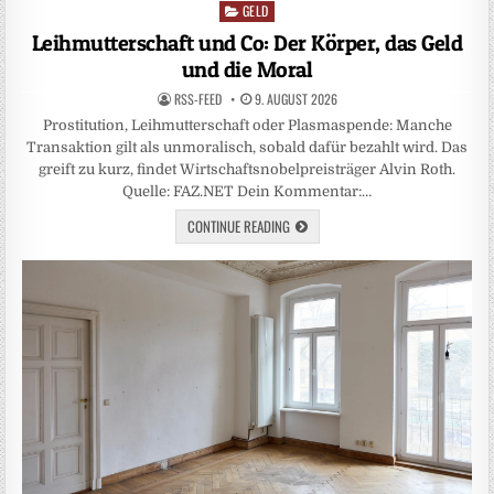
GELD
Posted
in
Leihmutterschaft und Co: Der Körper, das Geld
und die Moral
RSS-FEED
9. AUGUST 2026
Prostitution, Leihmutterschaft oder Plasmaspende: Manche
Transaktion gilt als unmoralisch, sobald dafür bezahlt wird. Das
greift zu kurz, findet Wirtschaftsnobelpreisträger Alvin Roth.
Quelle: FAZ.NET Dein Kommentar:…
CONTINUE READING