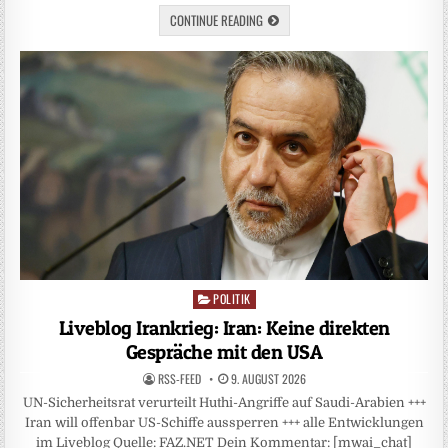
CONTINUE READING
POLITIK
Posted
in
Liveblog Irankrieg: Iran: Keine direkten
Gespräche mit den USA
RSS-FEED
9. AUGUST 2026
UN-Sicherheitsrat verurteilt Huthi-Angriffe auf Saudi-Arabien +++
Iran will offenbar US-Schiffe aussperren +++ alle Entwicklungen
im Liveblog Quelle: FAZ.NET Dein Kommentar: [mwai_chat]