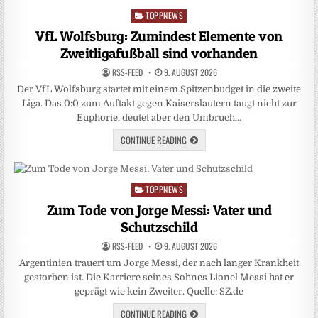
TOPPNEWS
Posted
in
VfL Wolfsburg: Zumindest Elemente von
Zweitligafußball sind vorhanden
RSS-FEED
9. AUGUST 2026
Der VfL Wolfsburg startet mit einem Spitzenbudget in die zweite
Liga. Das 0:0 zum Auftakt gegen Kaiserslautern taugt nicht zur
Euphorie, deutet aber den Umbruch…
CONTINUE READING
TOPPNEWS
Posted
in
Zum Tode von Jorge Messi: Vater und
Schutzschild
RSS-FEED
9. AUGUST 2026
Argentinien trauert um Jorge Messi, der nach langer Krankheit
gestorben ist. Die Karriere seines Sohnes Lionel Messi hat er
geprägt wie kein Zweiter. Quelle: SZ.de
CONTINUE READING