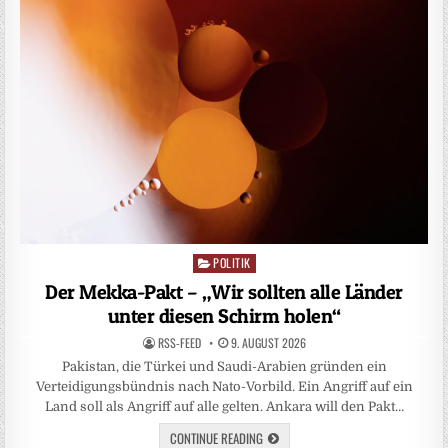
POLITIK
Posted
in
Der Mekka-Pakt – „Wir sollten alle Länder
unter diesen Schirm holen“
RSS-FEED
9. AUGUST 2026
Pakistan, die Türkei und Saudi-Arabien gründen ein
Verteidigungsbündnis nach Nato-Vorbild. Ein Angriff auf ein
Land soll als Angriff auf alle gelten. Ankara will den Pakt…
CONTINUE READING