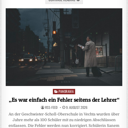
PANORAMA
Posted
in
„Es war einfach ein Fehler seitens der Lehrer“
RSS-FEED
9. AUGUST 2026
An der Geschwister-Scholl-Oberschule in Vechta wurden über
Jahre mehr als 100 Schüler mit zu niedrigen Abschlüssen
entlassen. Die Fehler werden nun korrigiert. Schülerin Sanem