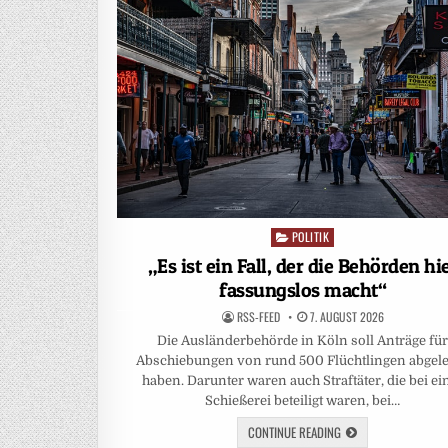
POLITIK
Posted
in
„Es ist ein Fall, der die Behörden hi
fassungslos macht“
RSS-FEED
7. AUGUST 2026
Die Ausländerbehörde in Köln soll Anträge fü
Abschiebungen von rund 500 Flüchtlingen abgel
haben. Darunter waren auch Straftäter, die bei ei
Schießerei beteiligt waren, bei…
CONTINUE READING