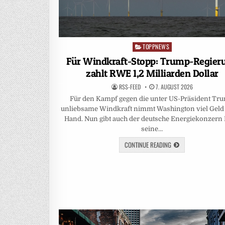
TOPPNEWS
Posted
in
Für Windkraft-Stopp: Trump-Regier
zahlt RWE 1,2 Milliarden Dollar
RSS-FEED
7. AUGUST 2026
Für den Kampf gegen die unter US-Präsident Tr
unliebsame Windkraft nimmt Washington viel Geld 
Hand. Nun gibt auch der deutsche Energiekonzer
seine…
CONTINUE READING