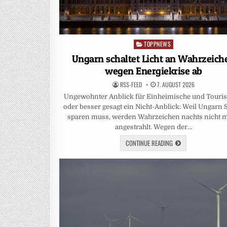
TOPPNEWS
Posted
in
Ungarn schaltet Licht an Wahrzeich
wegen Energiekrise ab
RSS-FEED
7. AUGUST 2026
Ungewohnter Anblick für Einheimische und Touris
oder besser gesagt ein Nicht-Anblick: Weil Ungarn
sparen muss, werden Wahrzeichen nachts nicht 
angestrahlt. Wegen der…
CONTINUE READING