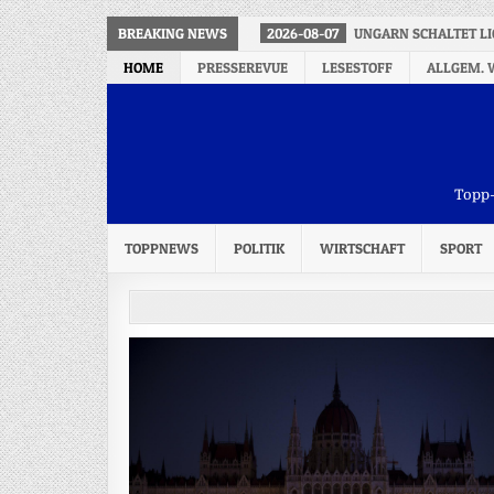
BREAKING NEWS
2026-08-07
UNGARN SCHALTET L
HOME
PRESSEREVUE
LESESTOFF
ALLGEM. 
Topp-
TOPPNEWS
POLITIK
WIRTSCHAFT
SPORT