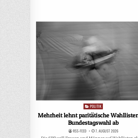
POLITIK
Posted
in
Mehrheit lehnt paritätische Wahlliste
Bundestagswahl ab
RSS-FEED
7. AUGUST 2026