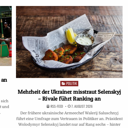
 an
POLITIK
Posted
in
Mehrheit der Ukrainer misstraut Selenskyj
– Rivale führt Ranking an
 sich
RSS-FEED
7. AUGUST 2026
t und
…
Der frühere ukrainische Armeechef Walerij Saluschnyj
führt eine Umfrage zum Vertrauen in Politiker an. Präsident
Wolodymyr Selenskyj landet nur auf Rang sechs – hinter