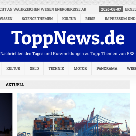
ICHT AN WAHRZEICHEN WEGEN ENERGIEKRISE AB
2026-08-07
ERNEU
WISSEN
SCIENCE THEMEN
KULTUR
REISE
IMPRESSUM UND
ToppNews.de
Nachrichten des Tages und Kurzmeldungen zu Topp-Themen von RSS
KULTUR
GELD
TECHNIK
MOTOR
PANORAMA
WIS
AKTUELL