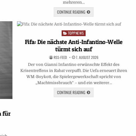
mehreren…
CONTINUE READING
TOPPNEWS
Posted
in
Fifa: Die nächste Anti-Infantino-Welle
türmt sich auf
RSS-FEED
7. AUGUST 2026
Der von Gianni Infantino erwünschte Effekt des
Krisentreffens in Rabat verpufft. Die Uefa erneuert ihren
WM-Boykott, die Spielergewerkschaft spricht von
„Machtmissbrauch“ – und ein weiterer…
CONTINUE READING
n für