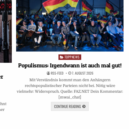
TOPPNEWS
Posted
in
Populismus: Irgendwann ist auch mal gut!
RSS-FEED
7. AUGUST 2026
er
Mit Verständnis kommt man den Anhängern
rechtspopulistischer Parteien nicht bei. Nötig wäre
vielmehr: Widerspruch. Quelle: FAZ.NET Dein Kommentar:
[mwai_chat]
r
ehnt
CONTINUE READING
ner