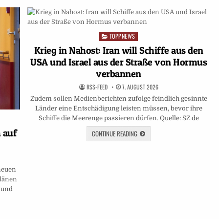
TOPPNEWS
Posted
in
Krieg in Nahost: Iran will Schiffe aus den
USA und Israel aus der Straße von Hormus
verbannen
RSS-FEED
7. AUGUST 2026
Zudem sollen Medienberichten zufolge feindlich gesinnte
Länder eine Entschädigung leisten müssen, bevor ihre
Schiffe die Meerenge passieren dürfen. Quelle: SZ.de
 auf
CONTINUE READING
 neuen
länen
D und