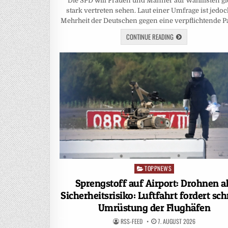
Die SPD will Frauen und Männer auf Wahllisten gl
stark vertreten sehen. Laut einer Umfrage ist jedoc
Mehrheit der Deutschen gegen eine verpflichtende Pa
CONTINUE READING
TOPPNEWS
Posted
in
Sprengstoff auf Airport: Drohnen a
Sicherheitsrisiko: Luftfahrt fordert sch
Umrüstung der Flughäfen
RSS-FEED
7. AUGUST 2026