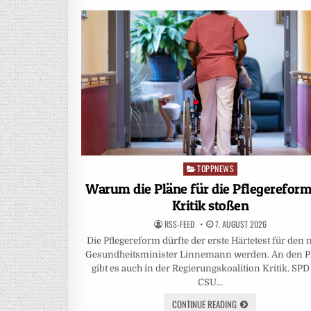
TOPPNEWS
Posted
in
Warum die Pläne für die Pflegereform
Kritik stoßen
RSS-FEED
7. AUGUST 2026
Die Pflegereform dürfte der erste Härtetest für den
Gesundheitsminister Linnemann werden. An den P
gibt es auch in der Regierungskoalition Kritik. SP
CSU…
CONTINUE READING