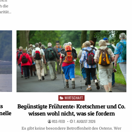
eich
h die
rität…
WIRTSCHAFT
Posted
in
ls
Begünstigte Frührente: Kretschmer und Co.
nelle
wissen wohl nicht, was sie fordern
RSS-FEED
7. AUGUST 2026
Es gibt keine besondere Betroffenheit des Ostens. Wer