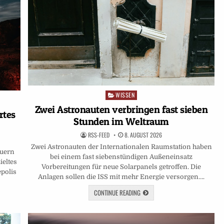
WISSEN
Posted
in
Zwei Astronauten verbringen fast sieben
rtes
Stunden im Weltraum
RSS-FEED
8. AUGUST 2026
Zwei Astronauten der Internationalen Raumstation haben
euern
bei einem fast siebenstündigen Außeneinsatz
ieltes
Vorbereitungen für neue Solarpanels getroffen. Die
epolis
Anlagen sollen die ISS mit mehr Energie versorgen….
CONTINUE READING