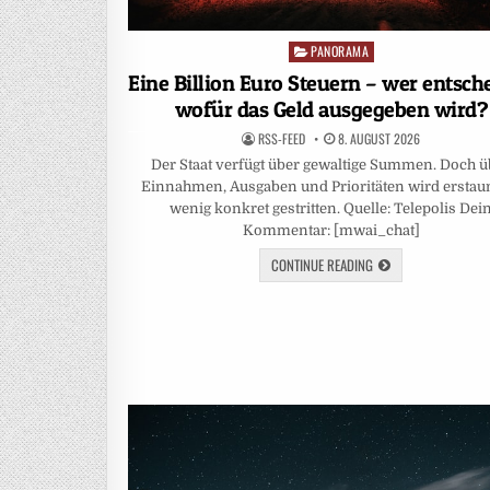
PANORAMA
Posted
in
Eine Billion Euro Steuern – wer entsche
wofür das Geld ausgegeben wird?
RSS-FEED
8. AUGUST 2026
Der Staat verfügt über gewaltige Summen. Doch ü
Einnahmen, Ausgaben und Prioritäten wird erstau
wenig konkret gestritten. Quelle: Telepolis Dei
Kommentar: [mwai_chat]
CONTINUE READING