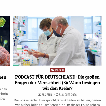
WISSEN
Posted
in
PODCAST FÜR DEUTSCHLAND: Die großen
iren
Fragen der Menschheit (3): Wann besiegen
wir den Krebs?
m das
gebnis
RSS-FEED
8. AUGUST 2026
lle:
Die Wissenschaft verspricht, Krankheiten zu heilen, denen
wir bisher hilflos ausgeliefert sind. In dieser Folge geht es