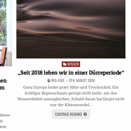
WISSEN
Posted
in
„Seit 2018 leben wir in einer Dürreperiode“
hen
RSS-FEED
8. AUGUST 2026
um
Ganz Europa leidet unter Hitze und Trockenheit. Ein
kräftiger Regenschauer genügt nicht mehr, um das
Wasserdefizit auszugleichen. Schuld daran hat längst nicht
nur der Klimawandel…
CONTINUE READING
hlüsse
ie
Dein