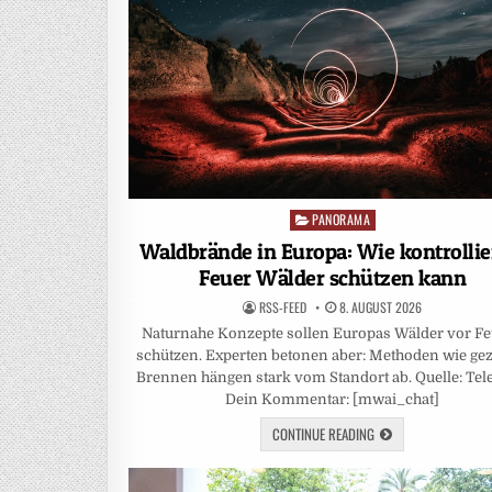
PANORAMA
Posted
in
Waldbrände in Europa: Wie kontrollie
Feuer Wälder schützen kann
RSS-FEED
8. AUGUST 2026
Naturnahe Konzepte sollen Europas Wälder vor F
schützen. Experten betonen aber: Methoden wie gez
Brennen hängen stark vom Standort ab. Quelle: Tel
Dein Kommentar: [mwai_chat]
CONTINUE READING