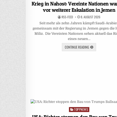
in
Krieg in Nahost: Vereinte Nationen w
vor weiterer Eskalation in Jemen
RSS-FEED
8. AUGUST 2026
Seit mehr als zehn Jahren kämpft Saudi-Arabi
gemeinsam mit der Regierung in Jemen gegen die H
Miliz. Die Vereinten Nationen sehen aktuell das R
eines neuen…
CONTINUE READING
TOPPNEWS
Posted
in