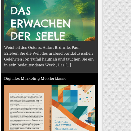
Weisheit des Ostens. Autor: Brönnle, Paul.
Erleben Sie die Welt des arabisch-andalusischen
Gelehrten Ibn Tufail hautnah und tauchen Sie ein
in sein bedeutendstes Werk „Das
[...]
Digitales Marketing Meisterklasse