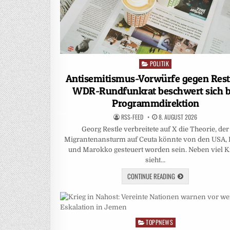
POLITIK
Posted
in
Antisemitismus-Vorwürfe gegen Rest
WDR-Rundfunkrat beschwert sich b
Programmdirektion
RSS-FEED
8. AUGUST 2026
Georg Restle verbreitete auf X die Theorie, der
Migrantenansturm auf Ceuta könnte von den USA, I
und Marokko gesteuert worden sein. Neben viel Kr
sieht…
CONTINUE READING
TOPPNEWS
Posted