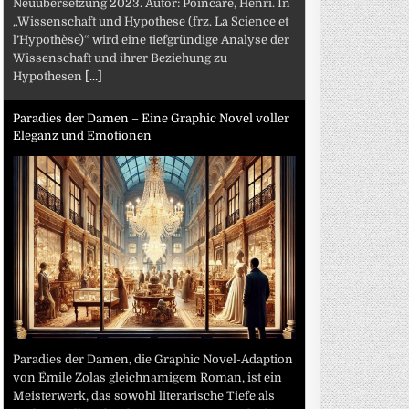
Neuübersetzung 2023. Autor: Poincaré, Henri. In
„Wissenschaft und Hypothese (frz. La Science et
l’Hypothèse)“ wird eine tiefgründige Analyse der
Wissenschaft und ihrer Beziehung zu
Hypothesen
[...]
Paradies der Damen – Eine Graphic Novel voller
Eleganz und Emotionen
Paradies der Damen, die Graphic Novel-Adaption
von Émile Zolas gleichnamigem Roman, ist ein
Meisterwerk, das sowohl literarische Tiefe als