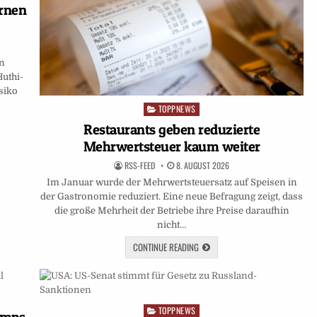
arnen
en
uthi-
isiko
TOPPNEWS
Posted
in
Restaurants geben reduzierte
Mehrwertsteuer kaum weiter
RSS-FEED
8. AUGUST 2026
Im Januar wurde der Mehrwertsteuersatz auf Speisen in
der Gastronomie reduziert. Eine neue Befragung zeigt, dass
die große Mehrheit der Betriebe ihre Preise daraufhin
nicht…
CONTINUE READING
TOPPNEWS
Posted