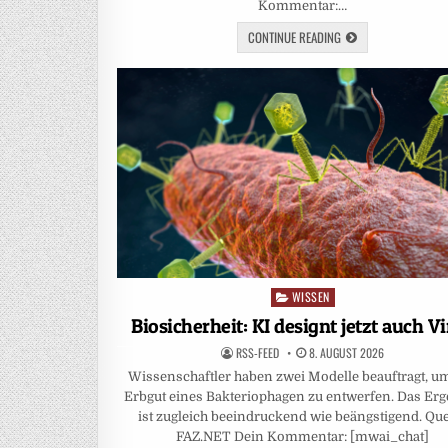
Kommentar:…
CONTINUE READING
WISSEN
Posted
in
Biosicherheit: KI designt jetzt auch V
RSS-FEED
8. AUGUST 2026
Wissenschaftler haben zwei Modelle beauftragt, u
Erbgut eines Bakteriophagen zu entwerfen. Das Er
ist zugleich beeindruckend wie beängstigend. Que
FAZ.NET Dein Kommentar: [mwai_chat]