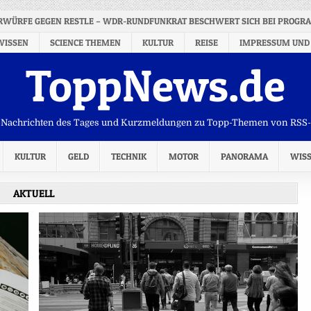
RWÜRFE GEGEN RESTLE – WDR-RUNDFUNKRAT BESCHWERT SICH BEI PROGR
WISSEN
SCIENCE THEMEN
KULTUR
REISE
IMPRESSUM UND
ToppNews.de
Nachrichten des Tages und Kurzmeldungen zu Topp-Themen von RSS
KULTUR
GELD
TECHNIK
MOTOR
PANORAMA
WIS
AKTUELL