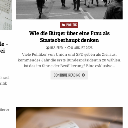
POLITIK
Posted
in
Wie die Bürger über eine Frau als
Staatsoberhaupt denken
le –
RSS-FEED
8. AUGUST 2026
ei
Viele Politiker von Union und SPD geben als Ziel aus,
kommendes Jahr die erste Bundespräsidentin zu wählen.
Ist das im Sinne der Bevölkerung? Eine exklusive…
CONTINUE READING
srael
itik