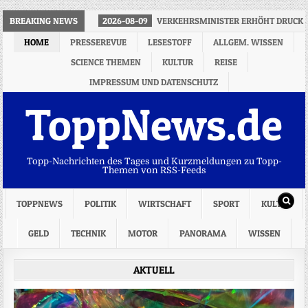
BREAKING NEWS
2026-08-09
VERKEHRSMINISTER ERHÖHT DRUCK 
HOME
PRESSEREVUE
LESESTOFF
ALLGEM. WISSEN
SCIENCE THEMEN
KULTUR
REISE
IMPRESSUM UND DATENSCHUTZ
ToppNews.de
Topp-Nachrichten des Tages und Kurzmeldungen zu Topp-
Themen von RSS-Feeds
TOPPNEWS
POLITIK
WIRTSCHAFT
SPORT
KULTUR
GELD
TECHNIK
MOTOR
PANORAMA
WISSEN
AKTUELL