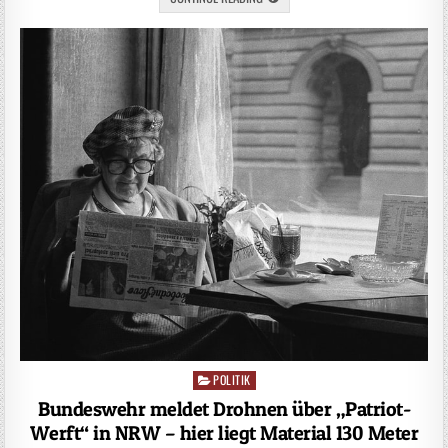
POLITIK
Posted
in
Bundeswehr meldet Drohnen über „Patriot-
Werft“ in NRW – hier liegt Material 130 Meter