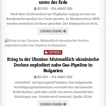
unter der Erde
RSS-FEED
8. AUGUST 2026
Nach dem Drohnenfund am Flughafen Leipzig ist nun ein
Bundeswehrstandort ins Visier geraten. In Mechernich in NRW
wurden mehrfach Drohnen gesichtet. Der Stützpunkt ist wohl…
CONTINUE READING
TOPPNEWS
Posted
in
Krieg in der Ukraine: Mutmaßlich ukrainische
Drohne explodiert nahe Gas-Pipeline in
Bulgarien
RSS-FEED
8. AUGUST 2026
„Erheblich“ mit Sprengstoff beladen: Das bulgarische
Verteidigungsministerium vermutet eine ukrainische
Köderdrohne, geht aber nicht von einem absichtlichen
Eindringen aus. Verletzt wird niemand. Quelle: SZ.de
CONTINUE READING