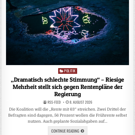
POLITIK
Posted
in
„Dramatisch schlechte Stimmung“ – Riesige
Mehrheit stellt sich gegen Rentenpläne der
Regierung
RSS-FEED
8. AUGUST 2026
Die Koalition will die „Rente mit 63“ streichen. Zwei Drittel der
Befragten sind dagegen, 56 Prozent wollen die Frührente selbst
nutzen. Auch geplante Sozialabgaben auf…
CONTINUE READING