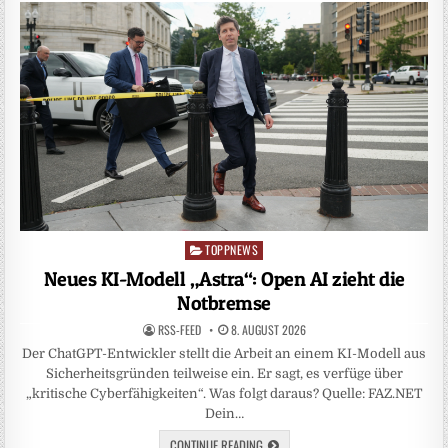
TOPPNEWS
Posted
in
Neues KI-Modell „Astra“: Open AI zieht die
Notbremse
RSS-FEED
8. AUGUST 2026
Der ChatGPT-Entwickler stellt die Arbeit an einem KI-Modell aus
Sicherheitsgründen teilweise ein. Er sagt, es verfüge über
„kritische Cyberfähigkeiten“. Was folgt daraus? Quelle: FAZ.NET
Dein…
CONTINUE READING