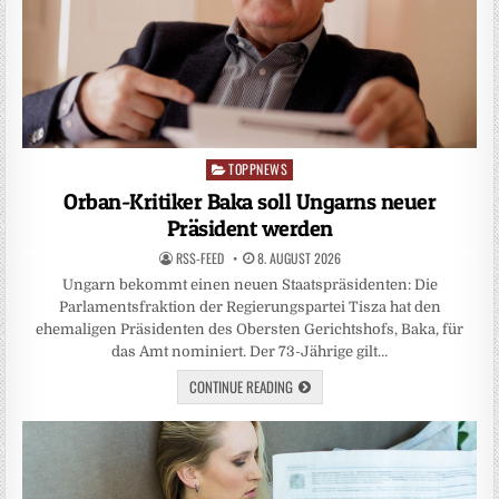
TOPPNEWS
Posted
in
Orban-Kritiker Baka soll Ungarns neuer
Präsident werden
RSS-FEED
8. AUGUST 2026
Ungarn bekommt einen neuen Staatspräsidenten: Die
Parlamentsfraktion der Regierungspartei Tisza hat den
ehemaligen Präsidenten des Obersten Gerichtshofs, Baka, für
das Amt nominiert. Der 73-Jährige gilt…
CONTINUE READING