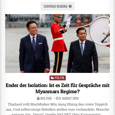
CONTINUE READING
POLITIK
Posted
in
Ender der Isolation: Ist es Zeit für Gespräche mit
Myanmars Regime?
RSS-FEED
8. AUGUST 2026
Thailand rollt Machthaber Min Aung Hlaing den roten Teppich
aus. Und selbst einige Rebellen wollen nun verhandeln. Manche
nennen das „Verrat“. Quelle: FAZ.NET Dein Kommentar:…