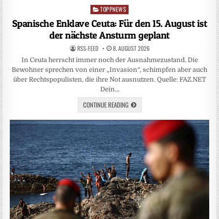
TOPPNEWS
Posted
in
Spanische Enklave Ceuta: Für den 15. August ist
der nächste Ansturm geplant
RSS-FEED
8. AUGUST 2026
In Ceuta herrscht immer noch der Ausnahmezustand. Die
Bewohner sprechen von einer „Invasion“, schimpfen aber auch
über Rechtspopulisten, die ihre Not ausnutzen. Quelle: FAZ.NET
Dein…
CONTINUE READING