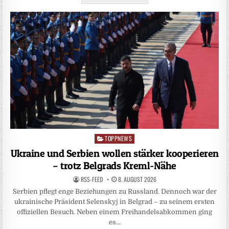
TOPPNEWS
Posted
in
Ukraine und Serbien wollen stärker kooperieren
– trotz Belgrads Kreml-Nähe
RSS-FEED
8. AUGUST 2026
Serbien pflegt enge Beziehungen zu Russland. Dennoch war der
ukrainische Präsident Selenskyj in Belgrad – zu seinem ersten
offiziellen Besuch. Neben einem Freihandelsabkommen ging
es…