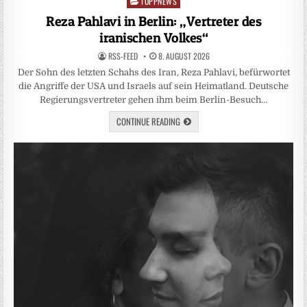
TOPPNEWS
Posted
in
Reza Pahlavi in Berlin: „Vertreter des
iranischen Volkes“
RSS-FEED
8. AUGUST 2026
Der Sohn des letzten Schahs des Iran, Reza Pahlavi, befürwortet
die Angriffe der USA und Israels auf sein Heimatland. Deutsche
Regierungsvertreter gehen ihm beim Berlin-Besuch…
CONTINUE READING