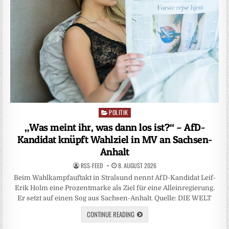
POLITIK
Posted
in
„Was meint ihr, was dann los ist?“ – AfD-
Kandidat knüpft Wahlziel in MV an Sachsen-
Anhalt
RSS-FEED
8. AUGUST 2026
Beim Wahlkampfauftakt in Stralsund nennt AfD-Kandidat Leif-
Erik Holm eine Prozentmarke als Ziel für eine Alleinregierung.
Er setzt auf einen Sog aus Sachsen-Anhalt. Quelle: DIE WELT
CONTINUE READING