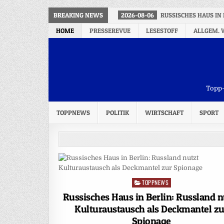
BREAKING NEWS
2026-08-06
RUSSISCHES HAUS IN
HOME
PRESSEREVUE
LESESTOFF
ALLGEM. 
Topp-
TOPPNEWS
POLITIK
WIRTSCHAFT
SPORT
TOPPNEWS
Posted
in
Russisches Haus in Berlin: Russland n
Kulturaustausch als Deckmantel zu
Spionage