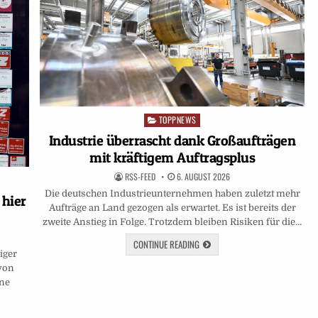
TOPPNEWS
Posted
in
Industrie überrascht dank Großaufträgen
mit kräftigem Auftragsplus
RSS-FEED
6. AUGUST 2026
Die deutschen Industrieunternehmen haben zuletzt mehr
 hier
Aufträge an Land gezogen als erwartet. Es ist bereits der
zweite Anstieg in Folge. Trotzdem bleiben Risiken für die…
CONTINUE READING
iger
 von
ine