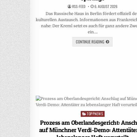
RSS-FEED
6. AUGUST 2026
Das Russische Haus in Berlin fördert offiziell d
kulturellen Austausch. Informationen aus Frankreic
nahe: Der Kreml setzt es auch für ganz andere Zw
ein….
CONTINUE READING
TOPPNEWS
Posted
in
Prozess am Oberlandesgericht: Ansch
auf Münchner Verdi-Demo: Attentäte