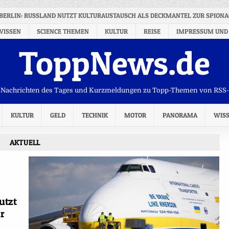
 BERLIN: RUSSLAND NUTZT KULTURAUSTAUSCH ALS DECKMANTEL ZUR SPION
WISSEN
SCIENCE THEMEN
KULTUR
REISE
IMPRESSUM UND
ToppNews.de
Nachrichten des Tages und Kurzmeldungen zu Topp-Themen von RSS
KULTUR
GELD
TECHNIK
MOTOR
PANORAMA
WIS
AKTUELL
utzt
r