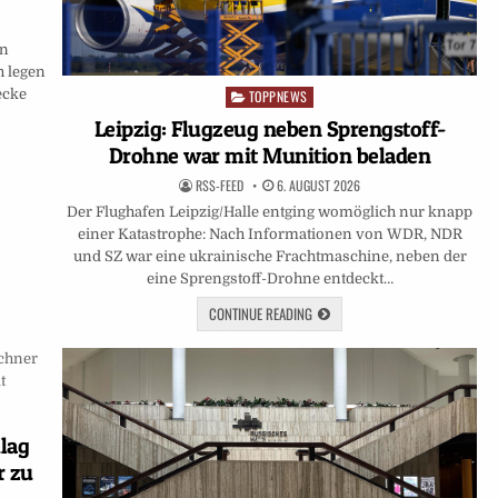
en
h legen
ecke
TOPPNEWS
Posted
in
Leipzig: Flugzeug neben Sprengstoff-
Drohne war mit Munition beladen
RSS-FEED
6. AUGUST 2026
Der Flughafen Leipzig/Halle entging womöglich nur knapp
einer Katastrophe: Nach Informationen von WDR, NDR
und SZ war eine ukrainische Frachtmaschine, neben der
eine Sprengstoff-Drohne entdeckt…
CONTINUE READING
lag
r zu