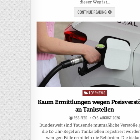
dieser Weg ist…
CONTINUE READING
TOPPNEWS
Posted
in
Kaum Ermittlungen wegen Preisverst
an Tankstellen
RSS-FEED
6. AUGUST 2026
Bundesweit sind Tausende mutmaßliche Verstöße 
die 12-Uhr-Regel an Tankstellen registriert worden
wenigen Fälle ermitteln die Behörden. Die bisla