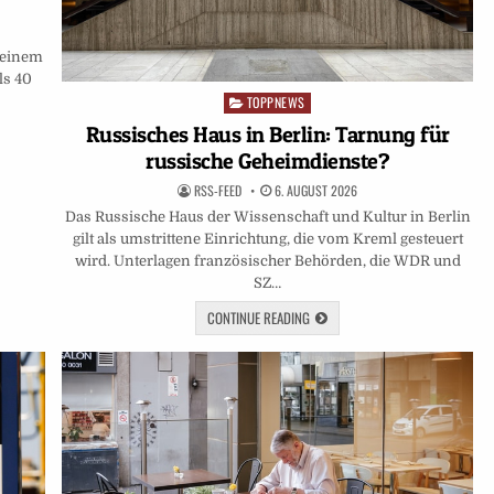
 seinem
ls 40
TOPPNEWS
Posted
in
Russisches Haus in Berlin: Tarnung für
russische Geheimdienste?
RSS-FEED
6. AUGUST 2026
Das Russische Haus der Wissenschaft und Kultur in Berlin
gilt als umstrittene Einrichtung, die vom Kreml gesteuert
wird. Unterlagen französischer Behörden, die WDR und
SZ…
CONTINUE READING