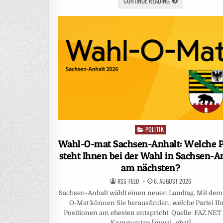
CONTINUE READING
POLITIK
Posted
in
Wahl-O-mat Sachsen-Anhalt: Welche P
steht Ihnen bei der Wahl in Sachsen-A
am nächsten?
RSS-FEED
6. AUGUST 2026
Sachsen-Anhalt wählt einen neuen Landtag. Mit dem
O-Mat können Sie herausfinden, welche Partei Ih
Positionen am ehesten entspricht. Quelle: FAZ.NET
Kommentar: [mwai_chat]