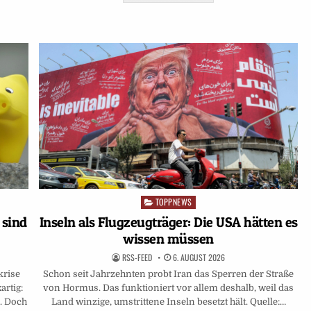
TOPPNEWS
Posted
in
 sind
Inseln als Flugzeugträger: Die USA hätten es
wissen müssen
RSS-FEED
6. AUGUST 2026
krise
Schon seit Jahrzehnten probt Iran das Sperren der Straße
artig:
von Hormus. Das funktioniert vor allem deshalb, weil das
. Doch
Land winzige, umstrittene Inseln besetzt hält. Quelle:…