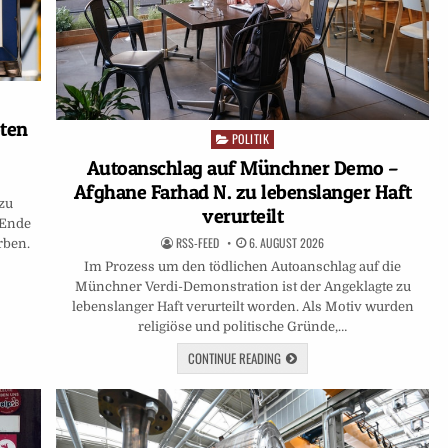
oten
POLITIK
Posted
in
Autoanschlag auf Münchner Demo –
Afghane Farhad N. zu lebenslanger Haft
 zu
verurteilt
 Ende
RSS-FEED
6. AUGUST 2026
rben.
Im Prozess um den tödlichen Autoanschlag auf die
Münchner Verdi-Demonstration ist der Angeklagte zu
lebenslanger Haft verurteilt worden. Als Motiv wurden
religiöse und politische Gründe,…
CONTINUE READING