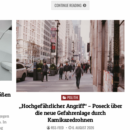
CONTINUE READING
ößen
POLITIK
Posted
in
„Hochgefährlicher Angriff“ – Poseck über
die neue Gefahrenlage durch
gegen
Kamikazedrohnen
. In
RSS-FEED
6. AUGUST 2026
ng