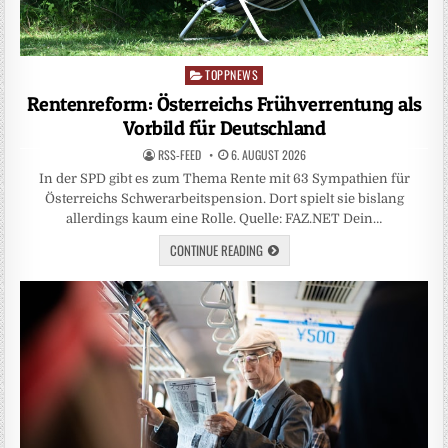
TOPPNEWS
Posted
in
Rentenreform: Österreichs Frühverrentung als
Vorbild für Deutschland
RSS-FEED
6. AUGUST 2026
In der SPD gibt es zum Thema Rente mit 63 Sympathien für
Österreichs Schwerarbeitspension. Dort spielt sie bislang
allerdings kaum eine Rolle. Quelle: FAZ.NET Dein…
CONTINUE READING