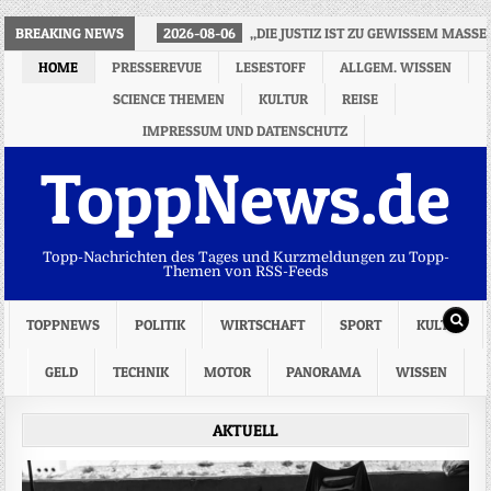
BREAKING NEWS
2026-08-06
„DIE JUSTIZ IST ZU GEWISSEM MASSE
HOME
PRESSEREVUE
LESESTOFF
ALLGEM. WISSEN
SCIENCE THEMEN
KULTUR
REISE
IMPRESSUM UND DATENSCHUTZ
ToppNews.de
Topp-Nachrichten des Tages und Kurzmeldungen zu Topp-
Themen von RSS-Feeds
TOPPNEWS
POLITIK
WIRTSCHAFT
SPORT
KULTUR
GELD
TECHNIK
MOTOR
PANORAMA
WISSEN
AKTUELL