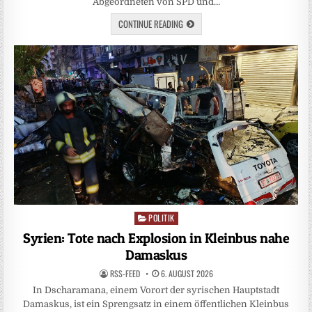
Abgeordneten von SPD und…
CONTINUE READING
POLITIK
Posted
in
Syrien: Tote nach Explosion in Kleinbus nahe
Damaskus
RSS-FEED
6. AUGUST 2026
In Dscharamana, einem Vorort der syrischen Hauptstadt
Damaskus, ist ein Sprengsatz in einem öffentlichen Kleinbus