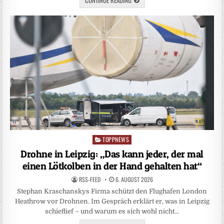
CONTINUE READING
TOPPNEWS
Posted
in
Drohne in Leipzig: „Das kann jeder, der mal
einen Lötkolben in der Hand gehalten hat“
RSS-FEED
6. AUGUST 2026
Stephan Kraschanskys Firma schützt den Flughafen London
Heathrow vor Drohnen. Im Gespräch erklärt er, was in Leipzig
schieflief – und warum es sich wohl nicht…