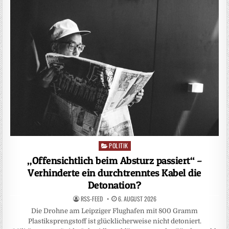
POLITIK
Posted
in
„Offensichtlich beim Absturz passiert“ –
Verhinderte ein durchtrenntes Kabel die
Detonation?
RSS-FEED
6. AUGUST 2026
Die Drohne am Leipziger Flughafen mit 800 Gramm
Plastiksprengstoff ist glücklicherweise nicht detoniert.