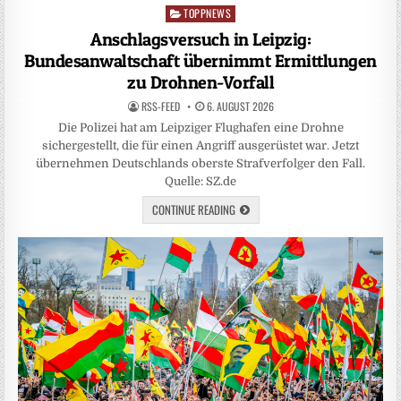
TOPPNEWS
Posted
in
Anschlagsversuch in Leipzig:
Bundesanwaltschaft übernimmt Ermittlungen
zu Drohnen-Vorfall
RSS-FEED
6. AUGUST 2026
Die Polizei hat am Leipziger Flughafen eine Drohne
sichergestellt, die für einen Angriff ausgerüstet war. Jetzt
übernehmen Deutschlands oberste Strafverfolger den Fall.
Quelle: SZ.de
CONTINUE READING