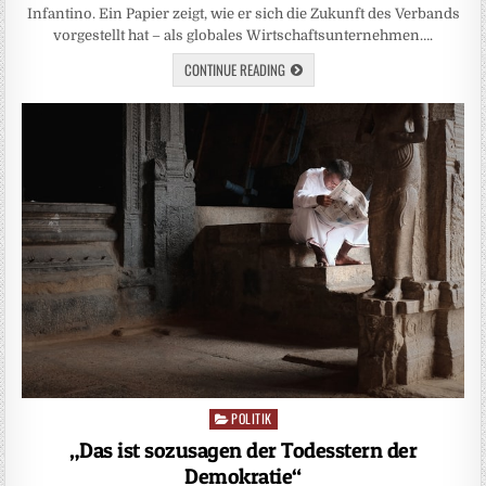
Infantino. Ein Papier zeigt, wie er sich die Zukunft des Verbands
vorgestellt hat – als globales Wirtschaftsunternehmen….
CONTINUE READING
POLITIK
Posted
in
„Das ist sozusagen der Todesstern der
Demokratie“