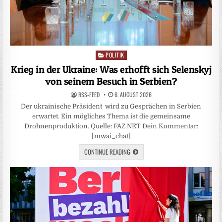
POLITIK
Posted
in
Krieg in der Ukraine: Was erhofft sich Selenskyj
von seinem Besuch in Serbien?
RSS-FEED
6. AUGUST 2026
Der ukrainische Präsident wird zu Gesprächen in Serbien
erwartet. Ein mögliches Thema ist die gemeinsame
Drohnenproduktion. Quelle: FAZ.NET Dein Kommentar:
[mwai_chat]
CONTINUE READING