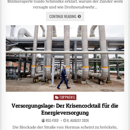
Militärexperte Guido Schmidke erklärt, warum der Zünder wohl
versagte und wie Drohnenabwehr…
CONTINUE READING
TOPPNEWS
Posted
in
Versorgungslage: Der Krisencocktail für die
Energieversorgung
RSS-FEED
6. AUGUST 2026
Die Blockade der Straße von Hormus scheint zu bröckeln,