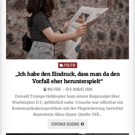
POLITIK
Posted
in
„Ich habe den Eindruck, dass man da den
Vorfall eher herunterspielt“
RSS-FEED
6. AUGUST 2026
Donald Trumps Helikopter kam einem Regionaljet über
Washington D.C. gefährlich nahe. Ursache war offenbar ein
Kommunikationsproblem mit der Flugsicherung, berichtet
Reporterin Alina Quast. Quelle: DIE…
CONTINUE READING