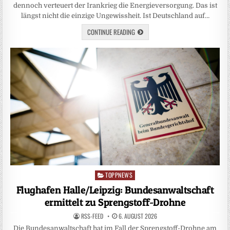
dennoch verteuert der Irankrieg die Energieversorgung. Das ist
längst nicht die einzige Ungewissheit. Ist Deutschland auf…
CONTINUE READING
TOPPNEWS
Posted
in
Flughafen Halle/Leipzig: Bundesanwaltschaft
ermittelt zu Sprengstoff-Drohne
RSS-FEED
6. AUGUST 2026
Die Bundesanwaltschaft hat im Fall der Sprengstoff-Drohne am