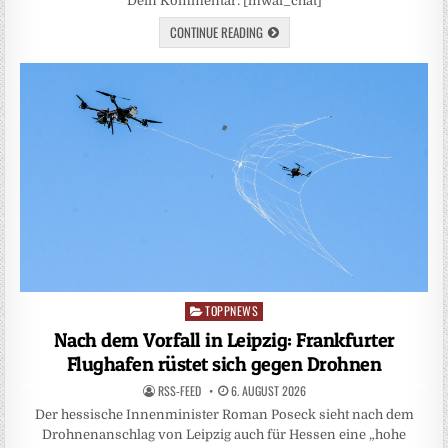
Dein Kommentar: [mwai_chat]
CONTINUE READING
TOPPNEWS
Posted
in
Nach dem Vorfall in Leipzig: Frankfurter
Flughafen rüstet sich gegen Drohnen
RSS-FEED
6. AUGUST 2026
Der hessische Innenminister Roman Poseck sieht nach dem
Drohnenanschlag von Leipzig auch für Hessen eine „hohe