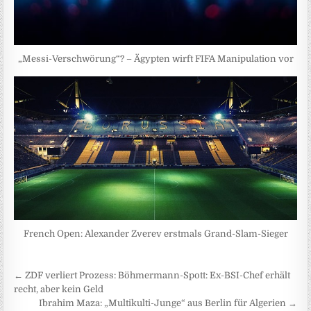
„Messi-Verschwörung“? – Ägypten wirft FIFA Manipulation vor
French Open: Alexander Zverev erstmals Grand-Slam-Sieger
Beitragsnavigation
← ZDF verliert Prozess: Böhmermann-Spott: Ex-BSI-Chef erhält
recht, aber kein Geld
Ibrahim Maza: „Multikulti-Junge“ aus Berlin für Algerien →