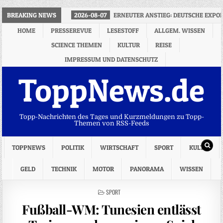
BREAKING NEWS
2026-08-07
ERNEUTER ANSTIEG: DEUTSCHE EXPO
HOME
PRESSEREVUE
LESESTOFF
ALLGEM. WISSEN
SCIENCE THEMEN
KULTUR
REISE
IMPRESSUM UND DATENSCHUTZ
ToppNews.de
Topp-Nachrichten des Tages und Kurzmeldungen zu Topp-
Themen von RSS-Feeds
TOPPNEWS
POLITIK
WIRTSCHAFT
SPORT
KULTUR
GELD
TECHNIK
MOTOR
PANORAMA
WISSEN
POSTED
SPORT
IN
Fußball-WM: Tunesien entlässt