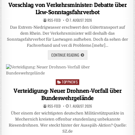
in
Vorschlag von Verkehrsminister: Debatte über
Lkw-Sonntagsfahrverbot
RSS-FEED
7. AUGUST 2026
Das Extrem-Niedrigwasser erschwert den Gütertransport auf
dem Rhein. Der Verkehrsminister will deshalb das
Sonntagsfahrverbot für Lastwagen aufheben. Doch da sehen der
Fachverband und ver.di Probleme.[mehr]…
CONTINUE READING
TOPPNEWS
Posted
in
Verteidigung: Neuer Drohnen-Vorfall über
Bundeswehrgelände
RSS-FEED
7. AUGUST 2026
Über einem der wichtigsten deutschen Militärstützpunkte in
Mechernich kreisten offenbar stundenlang unbekannte
Riesendrohnen. Wer steckt hinter der Ausspäh-Aktion? Quelle:
SZ.de