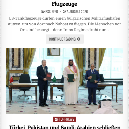
Flugzeuge
RSS-FEED
7. AUGUST 2026
US-Tankflugzeuge dürfen einen bulgarischen Militärflughafen
nutzen, um von dort nach Nahost zu fliegen. Die Menschen vor
Ort sind besorgt – denn Irans Regime droht nun…
CONTINUE READING
TOPPNEWS
Posted
in
Türkei, Pakistan und Saudi-Arabien schließen