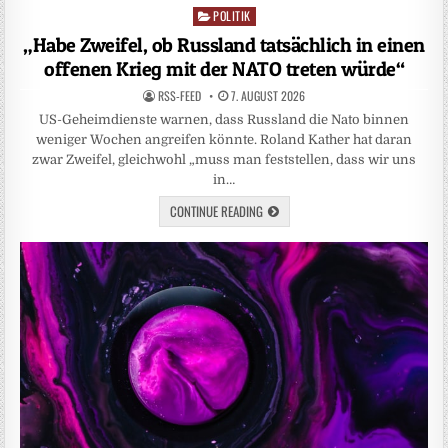
POLITIK
Posted
in
„Habe Zweifel, ob Russland tatsächlich in einen
offenen Krieg mit der NATO treten würde“
RSS-FEED
7. AUGUST 2026
US-Geheimdienste warnen, dass Russland die Nato binnen
weniger Wochen angreifen könnte. Roland Kather hat daran
zwar Zweifel, gleichwohl „muss man feststellen, dass wir uns
in…
CONTINUE READING