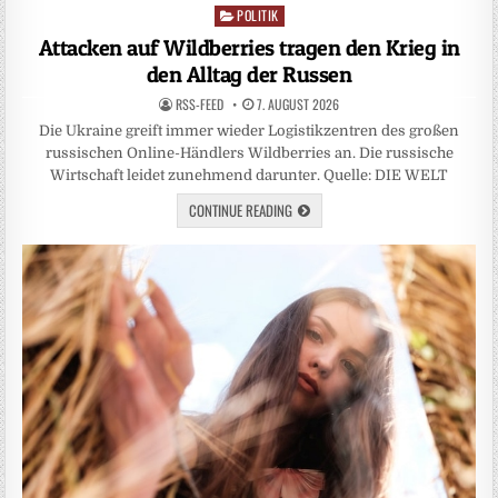
POLITIK
Posted
in
Attacken auf Wildberries tragen den Krieg in
den Alltag der Russen
RSS-FEED
7. AUGUST 2026
Die Ukraine greift immer wieder Logistikzentren des großen
russischen Online-Händlers Wildberries an. Die russische
Wirtschaft leidet zunehmend darunter. Quelle: DIE WELT
CONTINUE READING