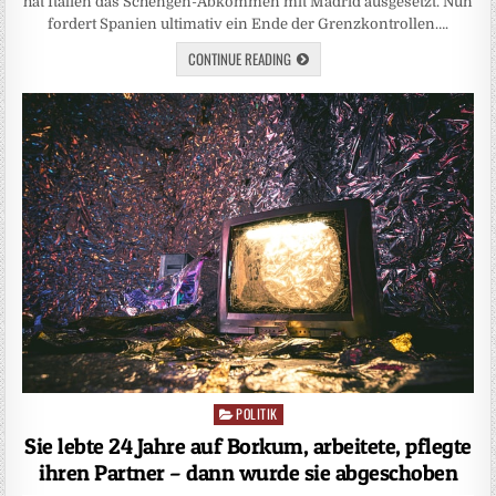
hat Italien das Schengen-Abkommen mit Madrid ausgesetzt. Nun
fordert Spanien ultimativ ein Ende der Grenzkontrollen….
CONTINUE READING
POLITIK
Posted
in
Sie lebte 24 Jahre auf Borkum, arbeitete, pflegte
ihren Partner – dann wurde sie abgeschoben