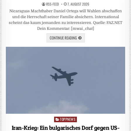
RSS-FEED
7. AUGUST 2026
Nicaraguas Machthaber Daniel Ortega will Wahlen abschaffen
und die Herrschaft seiner Familie absichern. International
scheint das kaum jemanden zu interessieren. Quelle: FAZ.NET
Dein Kommentar: [mwai_chat]
CONTINUE READING
TOPPNEWS
Posted
in
Iran-Krieg: Ein bulgarisches Dorf gegen US-