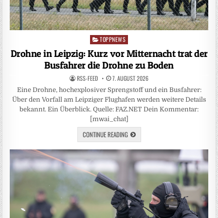
TOPPNEWS
Posted
in
Drohne in Leipzig: Kurz vor Mitternacht trat der
Busfahrer die Drohne zu Boden
RSS-FEED
7. AUGUST 2026
Eine Drohne, hochexplosiver Sprengstoff und ein Busfahrer:
Über den Vorfall am Leipziger Flughafen werden weitere Details
bekannt. Ein Überblick. Quelle: FAZ.NET Dein Kommentar:
[mwai_chat]
CONTINUE READING