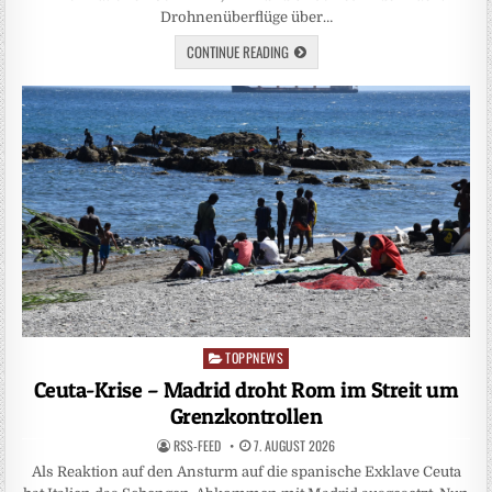
Drohnenüberflüge über…
CONTINUE READING
TOPPNEWS
Posted
in
Ceuta-Krise – Madrid droht Rom im Streit um
Grenzkontrollen
RSS-FEED
7. AUGUST 2026
Als Reaktion auf den Ansturm auf die spanische Exklave Ceuta