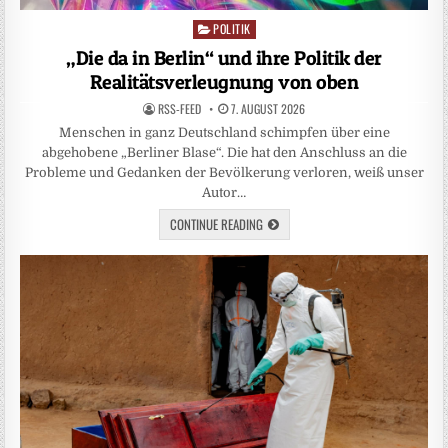
POLITIK
Posted
in
„Die da in Berlin“ und ihre Politik der
Realitätsverleugnung von oben
RSS-FEED
7. AUGUST 2026
Menschen in ganz Deutschland schimpfen über eine
abgehobene „Berliner Blase“. Die hat den Anschluss an die
Probleme und Gedanken der Bevölkerung verloren, weiß unser
Autor…
CONTINUE READING