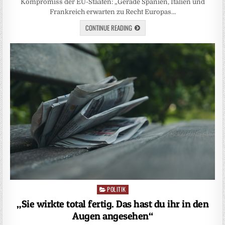
Kompromiss der EU-Staaten: „Gerade Spanien, Italien und
Frankreich erwarten zu Recht Europas…
CONTINUE READING
POLITIK
Posted
in
„Sie wirkte total fertig. Das hast du ihr in den
Augen angesehen“