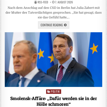
RSS-FEED
7. AUGUST 2026
Nach dem Anschlag auf den CSD in Berlin hat Julia Zabert mit
der Mutter des Tatverdächtigen gesprochen. „Sie hat gesagt, dass
sie das Gefühl hatte,…
CONTINUE READING
POLITIK
Posted
in
Smolensk-Affäre: „Dafür werden sie in der
Hölle schmoren“