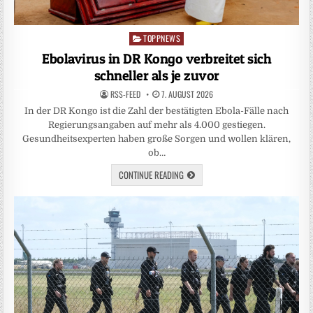
TOPPNEWS
Posted
in
Ebolavirus in DR Kongo verbreitet sich
schneller als je zuvor
RSS-FEED
7. AUGUST 2026
In der DR Kongo ist die Zahl der bestätigten Ebola-Fälle nach
Regierungsangaben auf mehr als 4.000 gestiegen.
Gesundheitsexperten haben große Sorgen und wollen klären,
ob…
CONTINUE READING