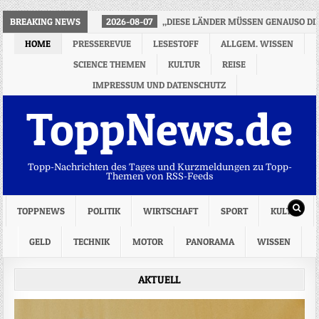
BREAKING NEWS
2026-08-07
„DIESE LÄNDER MÜSSEN GENAUSO DI
HOME
PRESSEREVUE
LESESTOFF
ALLGEM. WISSEN
SCIENCE THEMEN
KULTUR
REISE
IMPRESSUM UND DATENSCHUTZ
ToppNews.de
Topp-Nachrichten des Tages und Kurzmeldungen zu Topp-
Themen von RSS-Feeds
TOPPNEWS
POLITIK
WIRTSCHAFT
SPORT
KULTUR
GELD
TECHNIK
MOTOR
PANORAMA
WISSEN
AKTUELL