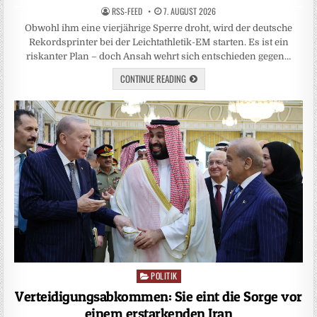
RSS-FEED
7. AUGUST 2026
Obwohl ihm eine vierjährige Sperre droht, wird der deutsche
Rekordsprinter bei der Leichtathletik-EM starten. Es ist ein
riskanter Plan – doch Ansah wehrt sich entschieden gegen…
CONTINUE READING
POLITIK
Posted
in
Verteidigungsabkommen: Sie eint die Sorge vor
einem erstarkenden Iran