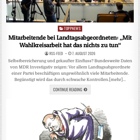
TOPPNEWS
Posted
in
Mitarbeitende bei Landtagsabgeordneten: „Mit
Wahlkreisarbeit hat das nichts zu tun“
RSS-FEED
7. AUGUST 2026
Selbstbereicherung und gekaufter Einfluss? Bundesweite Daten
von MDR Investigativ zeigen: Vor allem Landtagsabgeordnete
einer Partei beschäftigen ungewöhnlich viele Mitarbeitende.
Begünstigt wird das durch schwache Kontrollen.[mehr]…
CONTINUE READING