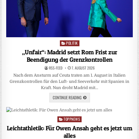
POLITIK
Posted
in
„Unfair“: Madrid setzt Rom Frist zur
Beendigung der Grenzkontrollen
RSS-FEED
7. AUGUST 2026
Nach dem Ansturm auf Ceuta traten am 1. August in Italien
Grenzkontrollen für den Luft- und Seeverkehr mit Spanien in
Kraft. Nun droht Madrid mit…
CONTINUE READING
TOPPNEWS
Posted
in
Leichtathletik: Für Owen Ansah geht es jetzt um
alles