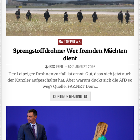
TOPPNEWS
Posted
in
Sprengstoffdrohne: Wer fremden Mächten
dient
RSS-FEED
7. AUGUST 2026
Der Leipziger Drohnenvorfall ist ernst. Gut, dass sich jetzt auch
der Kanzler aufgeschaltet hat. Aber warum duckt sich die AfD so
weg? Quelle: FAZ.NET Dein…
CONTINUE READING