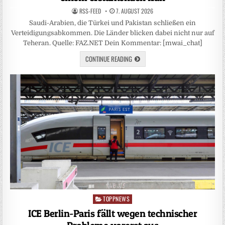
RSS-FEED
7. AUGUST 2026
Saudi-Arabien, die Türkei und Pakistan schließen ein
Verteidigungsabkommen. Die Länder blicken dabei nicht nur auf
Teheran. Quelle: FAZ.NET Dein Kommentar: [mwai_chat]
CONTINUE READING
TOPPNEWS
Posted
in
ICE Berlin-Paris fällt wegen technischer