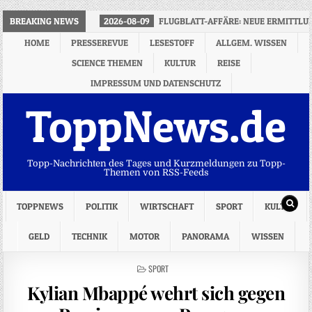
BREAKING NEWS
2026-08-09
FLUGBLATT-AFFÄRE: NEUE ERMITTL
HOME
PRESSEREVUE
LESESTOFF
ALLGEM. WISSEN
SCIENCE THEMEN
KULTUR
REISE
IMPRESSUM UND DATENSCHUTZ
ToppNews.de
Topp-Nachrichten des Tages und Kurzmeldungen zu Topp-
Themen von RSS-Feeds
TOPPNEWS
POLITIK
WIRTSCHAFT
SPORT
KULTUR
GELD
TECHNIK
MOTOR
PANORAMA
WISSEN
POSTED
SPORT
IN
Kylian Mbappé wehrt sich gegen