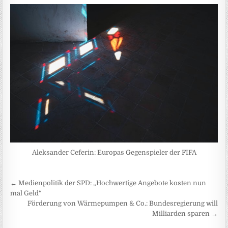
Aleksander Ceferin: Europas Gegenspieler der FIFA
Beitragsnavigation
← Medienpolitik der SPD: „Hochwertige Angebote kosten nun
mal Geld“
Förderung von Wärmepumpen & Co.: Bundesregierung will
Milliarden sparen →