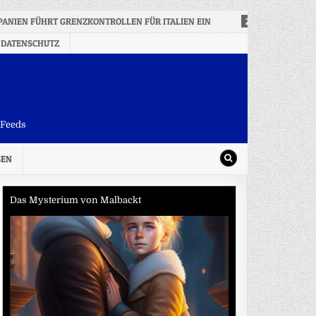
PANIEN FÜHRT GRENZKONTROLLEN FÜR ITALIEN EIN
2026-08-07
US-
 DATENSCHUTZ
-Feeds
SEN
Das Mysterium von Malbackt