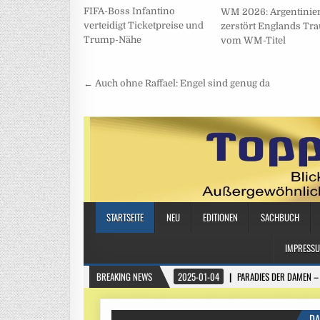
FIFA-Boss Infantino
WM 2026: Argentinie
verteidigt Ticketpreise und
zerstört Englands Tr
Trump-Nähe
vom WM-Titel
Beitragsnavigation
← Auch ohne Raffael: Engel sind genug da