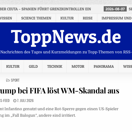
 ÜBER CEUTA – SPANIEN FÜHRT GRENZKONTROLLEN EIN
2026-08-07
S
WISSEN
SCIENCE THEMEN
KULTUR
REISE
IMPRESSUM UND
ToppNews.de
Nachrichten des Tages und Kurzmeldungen zu Topp-Themen von RSS
KULTUR
GELD
TECHNIK
MOTOR
PANORAMA
WIS
POSTED
SPORT
IN
ump bei FIFA löst WM-Skandal aus
S-FEED
7. JULI 2026
nt Infantino genutzt und eine Rot-Sperre gegen einen US-Spieler
 im „Fall Balogun“, andere sind irritiert.