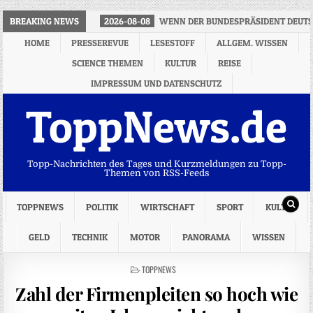
BREAKING NEWS
2026-08-08
WENN DER BUNDESPRÄSIDENT DEUTS
HOME
PRESSEREVUE
LESESTOFF
ALLGEM. WISSEN
SCIENCE THEMEN
KULTUR
REISE
IMPRESSUM UND DATENSCHUTZ
ToppNews.de
Topp-Nachrichten des Tages und Kurzmeldungen zu Topp-
Themen von RSS-Feeds
TOPPNEWS
POLITIK
WIRTSCHAFT
SPORT
KULTUR
GELD
TECHNIK
MOTOR
PANORAMA
WISSEN
POSTED
TOPPNEWS
IN
Zahl der Firmenpleiten so hoch wie