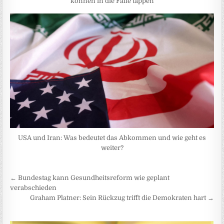
können in die Falle tappen
USA und Iran: Was bedeutet das Abkommen und wie geht es
weiter?
Beitragsnavigation
← Bundestag kann Gesundheitsreform wie geplant
verabschieden
Graham Platner: Sein Rückzug trifft die Demokraten hart →