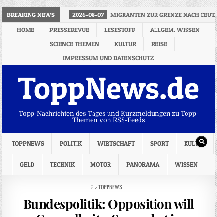
BREAKING NEWS
2026-08-07
MIGRANTEN ZUR GRENZE NACH CEUTA
HOME
PRESSEREVUE
LESESTOFF
ALLGEM. WISSEN
SCIENCE THEMEN
KULTUR
REISE
IMPRESSUM UND DATENSCHUTZ
ToppNews.de
Topp-Nachrichten des Tages und Kurzmeldungen zu Topp-
Themen von RSS-Feeds
TOPPNEWS
POLITIK
WIRTSCHAFT
SPORT
KULTUR
GELD
TECHNIK
MOTOR
PANORAMA
WISSEN
POSTED
TOPPNEWS
IN
Bundespolitik: Opposition will