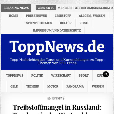
BREAKING NEWS
2026-08-10
MEHRERE TOTE BEI UKRAINISCHEM D
HOME
PRESSEREVUE
LESESTOFF
ALLGEM. WISSEN
SCIENCE THEMEN
KULTUR
REISE
IMPRESSUM UND DATENSCHUTZ
ToppNews.de
Topp-Nachrichten des Tages und Kurzmeldungen zu Topp-
Themen von RSS-Feeds
TOPPNEWS
POLITIK
WIRTSCHAFT
SPORT
KULTUR
GELD
TECHNIK
MOTOR
PANORAMA
WISSEN
POSTED
TOPPNEWS
IN
Treibstoffmangel in Russland: