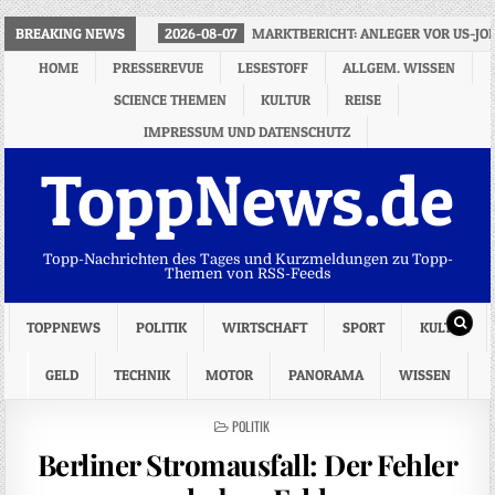
BREAKING NEWS
2026-08-07
MARKTBERICHT: ANLEGER VOR US-J
HOME
PRESSEREVUE
LESESTOFF
ALLGEM. WISSEN
SCIENCE THEMEN
KULTUR
REISE
IMPRESSUM UND DATENSCHUTZ
ToppNews.de
Topp-Nachrichten des Tages und Kurzmeldungen zu Topp-
Themen von RSS-Feeds
TOPPNEWS
POLITIK
WIRTSCHAFT
SPORT
KULTUR
GELD
TECHNIK
MOTOR
PANORAMA
WISSEN
POSTED
POLITIK
IN
Berliner Stromausfall: Der Fehler