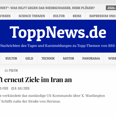
UNKT“: WAS HILFT GEGEN DAS NIEDRIGWASSER, HERR PLÖGER?
2026-
WISSEN
SCIENCE THEMEN
KULTUR
REISE
IMPRESSUM UND
ToppNews.de
Nachrichten des Tages und Kurzmeldungen zu Topp-Themen von RSS
KULTUR
GELD
TECHNIK
MOTOR
PANORAMA
WIS
POSTED
POLITIK
IN
t erneut Ziele im Iran an
S-FEED
8. JULI 2026
 Das verkündete das zuständige US-Kommando über X. Washington
f Schiffe nahe der Straße von Hormus.