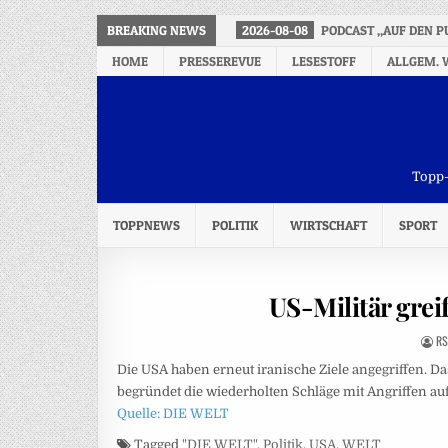
BREAKING NEWS
2026-08-08
PODCAST „AUF DEN P
HOME
PRESSEREVUE
LESESTOFF
ALLGEM. 
Topp-
TOPPNEWS
POLITIK
WIRTSCHAFT
SPORT
US-Militär greif
RS
Die USA haben erneut iranische Ziele angegriffen.
begründet die wiederholten Schläge mit Angriffen au
Quelle: DIE WELT
Tagged
"DIE WELT"
,
Politik
,
USA
,
WELT