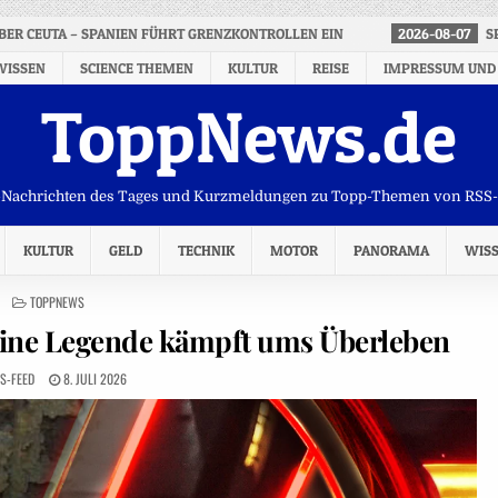
 ÜBER CEUTA – SPANIEN FÜHRT GRENZKONTROLLEN EIN
2026-08-07
S
WISSEN
SCIENCE THEMEN
KULTUR
REISE
IMPRESSUM UND
ToppNews.de
Nachrichten des Tages und Kurzmeldungen zu Topp-Themen von RSS
KULTUR
GELD
TECHNIK
MOTOR
PANORAMA
WIS
POSTED
TOPPNEWS
IN
 Eine Legende kämpft ums Überleben
S-FEED
8. JULI 2026