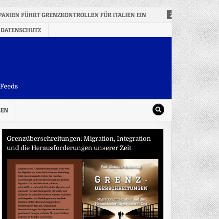
PANIEN FÜHRT GRENZKONTROLLEN FÜR ITALIEN EIN
2026-08-07
US-
 DATENSCHUTZ
-Feeds
SEN
Grenzüberschreitungen: Migration, Integration
und die Herausforderungen unserer Zeit