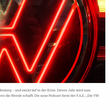
eutung – und steckt tief in der Krise. Dieses Jahr wird zum
ern die Wende schafft. Die neue Podcast-Serie der F.A.Z.: „Die VW-