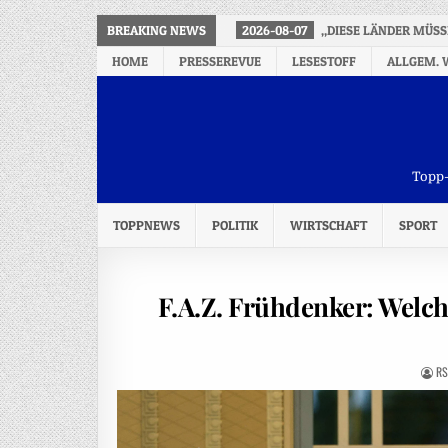
BREAKING NEWS
2026-08-07
„DIESE LÄNDER MÜSS
HOME
PRESSEREVUE
LESESTOFF
ALLGEM. 
Topp-
TOPPNEWS
POLITIK
WIRTSCHAFT
SPORT
F.A.Z. Frühdenker: Welc
RS