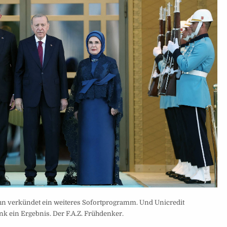
ahn verkündet ein weiteres Sofortprogramm. Und Unicredit
ein Ergebnis. Der F.A.Z. Frühdenker.