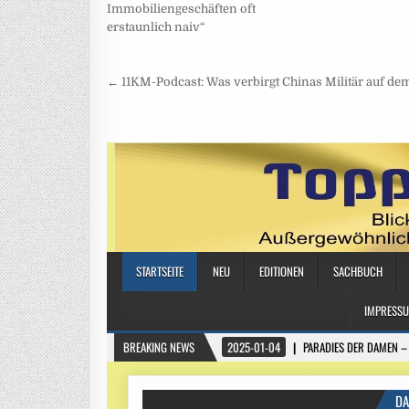
Immobiliengeschäften oft
erstaunlich naiv“
Beitragsnavigation
← 11KM-Podcast: Was verbirgt Chinas Militär auf de