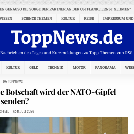
EN GENAUSO DIE SORGE DER PARTNER AN DER OSTFLANKE ERNST NEHMEN“
WISSEN
SCIENCE THEMEN
KULTUR
REISE
IMPRESSUM UND
ToppNews.de
Nachrichten des Tages und Kurzmeldungen zu Topp-Themen von RSS
KULTUR
GELD
TECHNIK
MOTOR
PANORAMA
WIS
POSTED
TOPPNEWS
IN
he Botschaft wird der NATO-Gipfel
senden?
S-FEED
8. JULI 2026