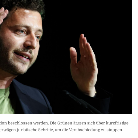
tion beschlossen werden. Die Grünen ärgern sich über kurzfristige
erwägen juristische Schritte, um die Verabschiedung zu stoppen.