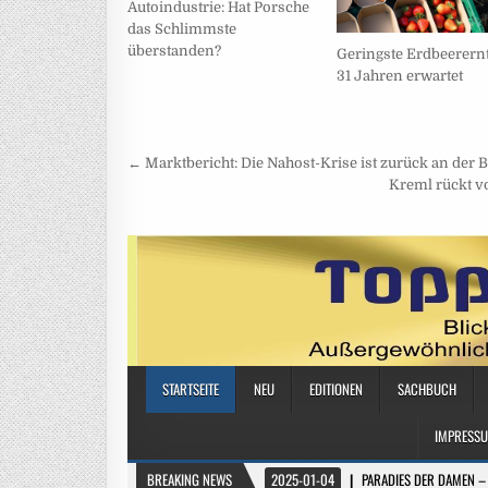
Autoindustrie: Hat Porsche
das Schlimmste
überstanden?
Geringste Erdbeerernt
31 Jahren erwartet
Beitragsnavigation
← Marktbericht: Die Nahost-Krise ist zurück an der 
Kreml rückt vo