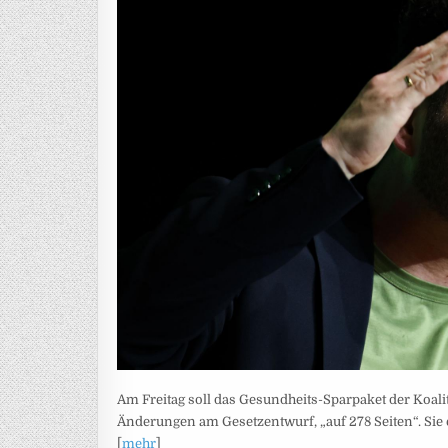
Am Freitag soll das Gesundheits-Sparpaket der Koali
Änderungen am Gesetzentwurf, „auf 278 Seiten“. Sie 
[
mehr
]