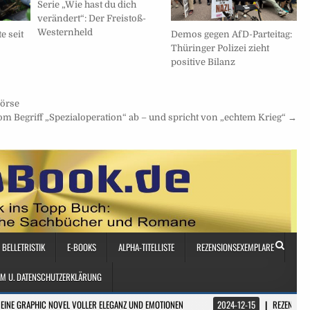
Serie „Wie hast du dich
verändert“: Der Freistoß-
Westernheld
e seit
Demos gegen AfD-Parteitag:
Thüringer Polizei zieht
positive Bilanz
Börse
m Begriff „Spezialoperation“ ab – und spricht von „echtem Krieg“ →