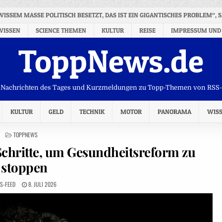
GEWISSEM MASSE POLITISCH BESETZT, DAS IST EIN GIGANTISCHES PROBLEM“, 
WISSEN
SCIENCE THEMEN
KULTUR
REISE
IMPRESSUM UND
ToppNews.de
Nachrichten des Tages und Kurzmeldungen zu Topp-Themen von RSS
KULTUR
GELD
TECHNIK
MOTOR
PANORAMA
WIS
POSTED
TOPPNEWS
IN
Schritte, um Gesundheitsreform zu
stoppen
S-FEED
8. JULI 2026