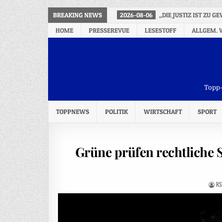
BREAKING NEWS
2026-08-06
„DIE JUSTIZ IST ZU 
HOME
PRESSEREVUE
LESESTOFF
ALLGEM. 
Topp-
TOPPNEWS
POLITIK
WIRTSCHAFT
SPORT
Grüne prüfen rechtliche 
RS