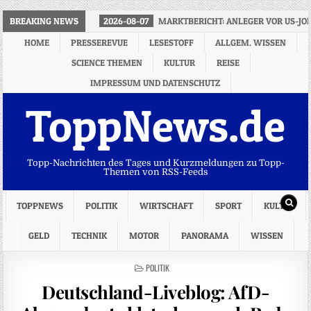
BREAKING NEWS
2026-08-07
MARKTBERICHT: ANLEGER VOR US-J
HOME
PRESSEREVUE
LESESTOFF
ALLGEM. WISSEN
SCIENCE THEMEN
KULTUR
REISE
IMPRESSUM UND DATENSCHUTZ
ToppNews.de
Topp-Nachrichten des Tages und Kurzmeldungen zu Topp-
Themen von RSS-Feeds
TOPPNEWS
POLITIK
WIRTSCHAFT
SPORT
KULTUR
GELD
TECHNIK
MOTOR
PANORAMA
WISSEN
POSTED
POLITIK
IN
Deutschland-Liveblog: AfD-