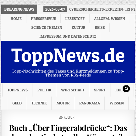
BREAKING NEWS
2026-08-07
CYBERSICHERHEITS-EXPERTIN: „KI P
HOME
PRESSEREVUE
LESESTOFF
ALLGEM. WISSEN
SCIENCE THEMEN
KULTUR
REISE
IMPRESSUM UND DATENSCHUTZ
ToppNews.de
Topp-Nachrichten des Tages und Kurzmeldungen zu Topp-
Themen von RSS-Feeds
TOPPNEWS
POLITIK
WIRTSCHAFT
SPORT
KULTUR
GELD
TECHNIK
MOTOR
PANORAMA
WISSEN
POSTED
KULTUR
IN
Buch „Über Fingerabdrücke“: Das