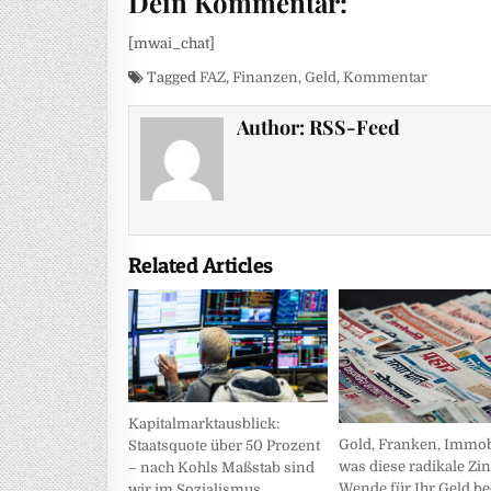
Dein Kommentar:
[mwai_chat]
Tagged
FAZ
,
Finanzen
,
Geld
,
Kommentar
Author:
RSS-Feed
Related Articles
Kapitalmarktausblick:
Gold, Franken, Immob
Staatsquote über 50 Prozent
was diese radikale Zin
– nach Kohls Maßstab sind
Wende für Ihr Geld be
wir im Sozialismus