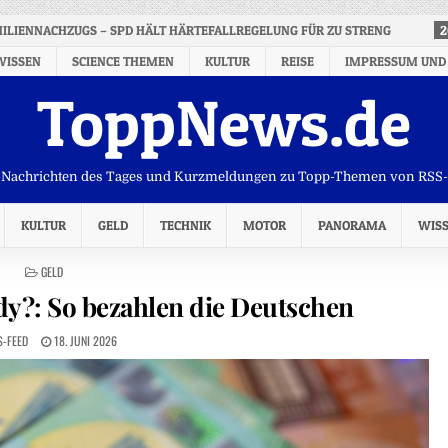
ILIENNACHZUGS – SPD HÄLT HÄRTEFALLREGELUNG FÜR ZU STRENG
2
WISSEN
SCIENCE THEMEN
KULTUR
REISE
IMPRESSUM UND
ToppNews.de
Nachrichten des Tages und Kurzmeldungen zu Topp-Themen von RSS
KULTUR
GELD
TECHNIK
MOTOR
PANORAMA
WIS
POSTED
GELD
IN
dy?: So bezahlen die Deutschen
S-FEED
18. JUNI 2026