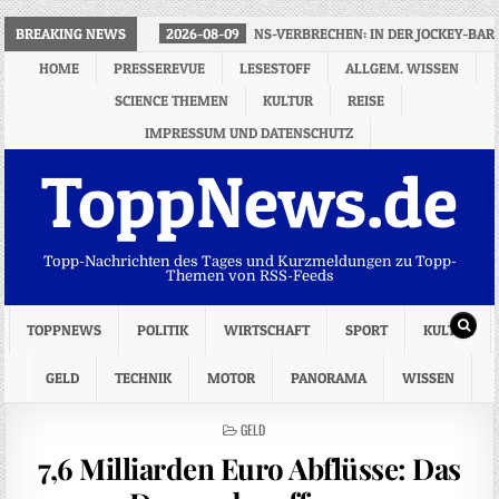
BREAKING NEWS
2026-08-09
NS-VERBRECHEN: IN DER JOCKEY-BA
HOME
PRESSEREVUE
LESESTOFF
ALLGEM. WISSEN
SCIENCE THEMEN
KULTUR
REISE
IMPRESSUM UND DATENSCHUTZ
ToppNews.de
Topp-Nachrichten des Tages und Kurzmeldungen zu Topp-
Themen von RSS-Feeds
TOPPNEWS
POLITIK
WIRTSCHAFT
SPORT
KULTUR
GELD
TECHNIK
MOTOR
PANORAMA
WISSEN
POSTED
GELD
IN
7,6 Milliarden Euro Abflüsse: Das